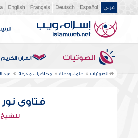
عربي
Español
Deutsch
Français
English
ia
الرئي
الصوتيات
القرآن الكريم
الصوتيات
علماء ودعاة
محاضرات مفرغة
عبد ال
فتاوى نور عل
للشيخ : 