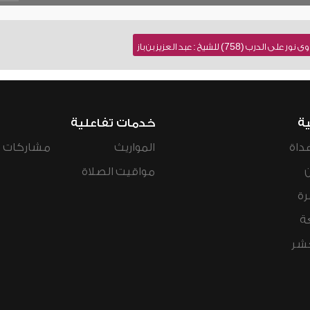
758) للشيخ : عبد العزيز بن باز
ية
خدمات تفاعلية
داة
المواريث
مشاركات ال
مواقيت الصلاة
رة
ة
عشر