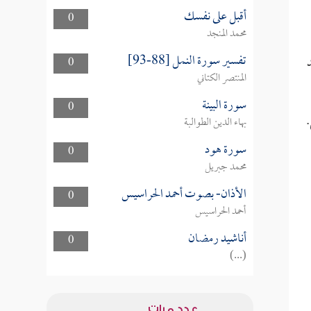
أقبل على نفسك
0
محمد المنجد
تفسير سورة النمل [88-93]
0
المنتصر الكتاني
سورة البينة
0
.
بهاء الدين الطوالبة
سورة هود
0
محمد جبريل
الأذان- بصوت أحمد الحراسيس
0
أحمد الحراسيس
أناشيد رمضان
0
(...)
عدد مرات