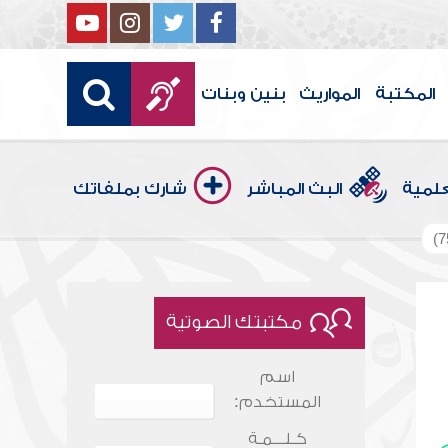
المكتبة
المواريث
بنين وبنات
علمية
البث المباشر
شارك بملفاتك
مكتبتك الصوتية
اسم
المستخدم:
كـلـــمـة