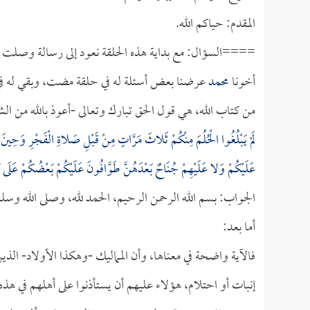
المقدم: حياكم الله.
====السؤال: مع بداية هذه الحلقة نعود إلى رسالة وصلت إل
أخونا
محمد
عرضنا بعض أسئلة له في حلقة مضت، وبقي له في ه
من كتاب الله، هي قول الحق تبارك وتعالى -أعوذ بالله من ال
لَمْ يَبْلُغُوا الْحُلُمَ مِنْكُمْ ثَلاثَ مَرَّاتٍ مِنْ قَبْلِ صَلاةِ الْفَجْرِ وَحِين
عَلَيْكُمْ وَلا عَلَيْهِمْ جُنَاحٌ بَعْدَهُنَّ طَوَّافُونَ عَلَيْكُمْ بَعْضُكُمْ عَلَى ب
الجواب: بسم الله الرحمن الرحيم، الحمد لله، وصلى الله وسل
أما بعد:
فالآية واضحة في معناها، وأن المماليك -وهكذا الأولاد- الذي
إنبات أو احتلام، هؤلاء عليهم أن يستأذنوا على أهلهم في هذه