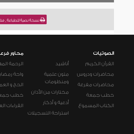
نسخة نصية للطباعة , فتاوى نور على الدرب (
الصوتيات
محاور فرع
القرآن الكريم
أناشيد
الرحمة المه
محاضرات ودروس
متون علمية
واحة رمضان
ومنظومات
محاضرات مفرغة
الحج و العم
مختارات من الأذان
خطب جمعة
خطب جمع
أدعية و أذكار
الكتاب المسموع
القراءات ال
استراحة التسجيلات