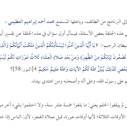
ى البرنامج من الطائف، وباعثها المستمع
محمد أحمد إبراهيم العظيمي
،
ذه الحلقة بعض الأسئلة، فيسأل أول سؤال في هذه الحلقة عن تفسير آية
شيطان الرجيم-:
يَا أَيُّهَا الَّذِينَ آمَنُوا لِيَسْتَأْذِنْكُمُ الَّذِينَ مَلَكَتْ أَيْمَانُكُمْ وَالَّذِ
َ تَضَعُونَ ثِيَابَكُمْ مِنَ الظَّهِيرَةِ وَمِنْ بَعْدِ صَلاةِ الْعِشَاءِ ثَلاثُ عَوْرَاتٍ لَكُمْ لَيْس
َعْضٍ كَذَلِكَ يُبَيِّنُ اللَّهُ لَكُمُ الآيَاتِ وَاللَّهُ عَلِيمٌ حَكِيمٌ
[النور:58]؟
م على رسول الله، وعلى آله وأصحابه ومن اهتدى بهداه.
ن لم يبلغوا الحلم يعني: ما بلغوا خمسة عشر سنة، ولا احتلموا بشيء آخر م
 الأوقات الثلاثة؛ لأنها أوقات عورة، قبل صلاة الفجر، لأن: الناس إذا خل