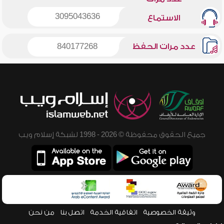
3095043636
الاستماع
عدد مرات الحفظ
840177268
جميع الحقوق محفوظة © 2026 - 1998 لشبكة إسلام ويب
وثيقة الخصوصية
اتفاقية الخدمة
اتصل بنا
من نحن