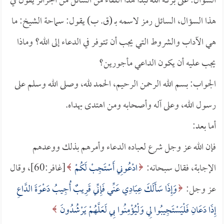
السؤال: على بركة الله نبدأ هذا اللقاء من السائل من الجزائر يقول في
هذا السؤال، السائل رمز لاسمه بـ (ق. ب) يقول: سماحة الشيخ: ما
هي الآداب والشروط التي يجب أن تتوفر في الدعاء إلى الله؟ وماذا
يجب عليه أن يكون الداعي مأجورين؟
الجواب: بسم الله الرحمن الرحيم، الحمد لله، وصلى الله وسلم على
رسول الله، وعلى آله وأصحابه ومن اهتدى بهداه.
أما بعد:
فإن الله عز وجل شرع لعباده الدعاء وأمرهم بذلك ووعدهم
الإجابة، فقال سبحانه:
ادْعُونِي أَسْتَجِبْ لَكُمْ
[غافر:60]، وقال
عز وجل:
وَإِذَا سَأَلَكَ عِبَادِي عَنِّي فَإِنِّي قَرِيبٌ أُجِيبُ دَعْوَةَ الدَّاعِ
إِذَا دَعَانِ فَلْيَسْتَجِيبُوا لِي وَلْيُؤْمِنُوا بِي لَعَلَّهُمْ يَرْشُدُونَ