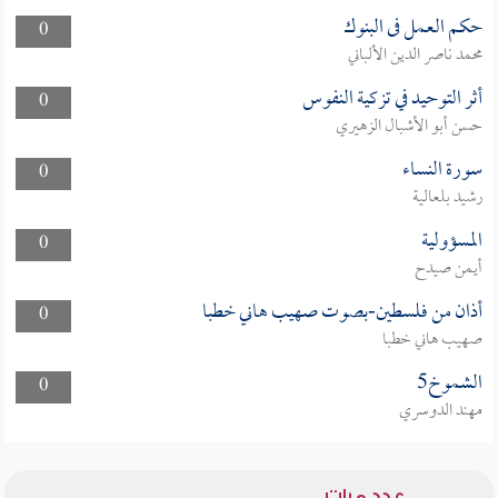
حكم العمل فى البنوك
0
محمد ناصر الدين الألباني
أثر التوحيد في تزكية النفوس
0
حسن أبو الأشبال الزهيري
سورة النساء
0
رشيد بلعالية
المسؤولية
0
أيمن صيدح
أذان من فلسطين-بصوت صهيب هاني خطبا
0
صهيب هاني خطبا
الشموخ5
0
مهند الدوسري
عدد مرات