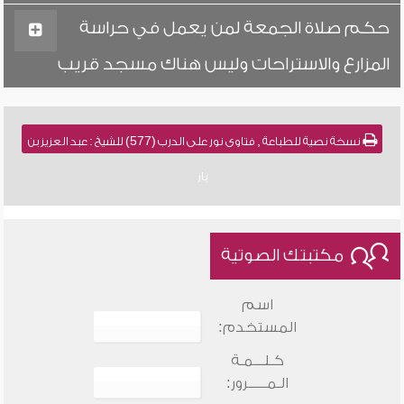
حكم صلاة الجمعة لمن يعمل في حراسة
المزارع والاستراحات وليس هناك مسجد قريب
نسخة نصية للطباعة , فتاوى نور على الدرب (577) للشيخ : عبد العزيز بن
باز
مكتبتك الصوتية
اسم
المستخدم:
كـلـــمـة
الـمـــــرور: