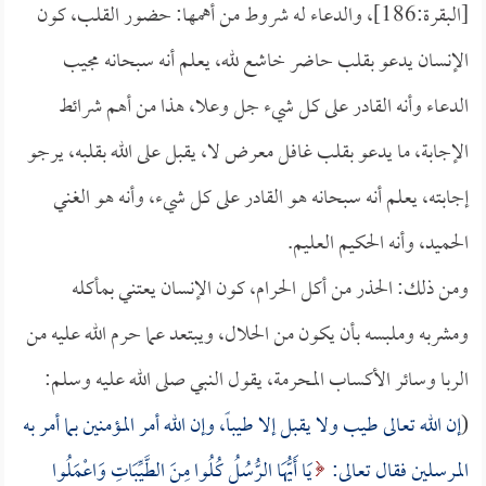
[البقرة:186]، والدعاء له شروط من أهمها: حضور القلب، كون
الإنسان يدعو بقلب حاضر خاشع لله، يعلم أنه سبحانه مجيب
الدعاء وأنه القادر على كل شيء جل وعلا، هذا من أهم شرائط
الإجابة، ما يدعو بقلب غافل معرض لا، يقبل على الله بقلبه، يرجو
إجابته، يعلم أنه سبحانه هو القادر على كل شيء، وأنه هو الغني
الحميد، وأنه الحكيم العليم.
ومن ذلك: الحذر من أكل الحرام، كون الإنسان يعتني بمأكله
ومشربه وملبسه بأن يكون من الحلال، ويبتعد عما حرم الله عليه من
الربا وسائر الأكساب المحرمة، يقول النبي صلى الله عليه وسلم:
(
إن الله تعالى طيب ولا يقبل إلا طيباً، وإن الله أمر المؤمنين بما أمر به
المرسلين فقال تعالى:
يَا أَيُّهَا الرُّسُلُ كُلُوا مِنَ الطَّيِّبَاتِ وَاعْمَلُوا