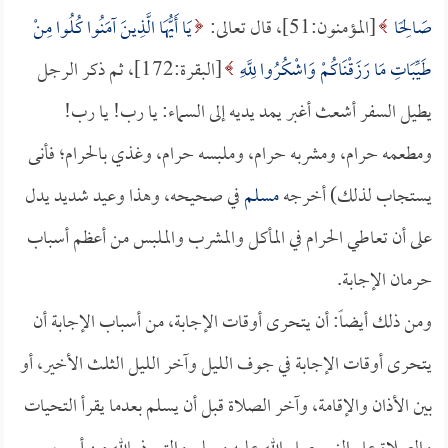
صَالِحًا
[المؤمنون:51]، قال تعالى:
يَا أَيُّهَا الَّذِينَ آمَنُوا كُلُوا مِنْ
طَيِّبَاتِ مَا رَزَقْنَاكُمْ وَاشْكُرُوا لِلَّهِ
[البقرة:172]، ثم ذكر الرجل
يطيل السفر أشعث أغبر يمد يديه إلى السماء: يا رب! يا رب!
ومطعمه حرام، ومشربه حرام، وملبسه حرام، وغذي بالحرام؛ فأنى
يستجاب لذلك) أخرجه
مسلم
في صحيحه، وهذا وعيد شديد يدل
على أن تعاطي الحرام في المأكل والمشرب والملبس من أعظم أسباب
حرمان الإجابة.
ومن ذلك أيضاً: أن يتحرى أوقات الإجابة، من أسباب الإجابة أن
يتحرى أوقات الإجابة في جوف الليل وآخر الليل الثلث الأخير، أو
بين الأذان والإقامة، وآخر الصلاة قبل أن يسلم بعدما يقرأ التحيات