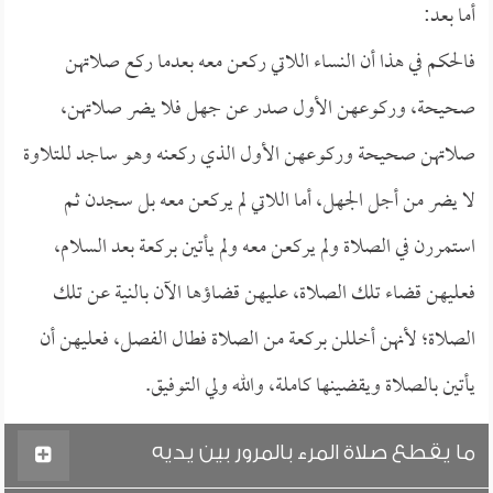
أما بعد:
فالحكم في هذا أن النساء اللاتي ركعن معه بعدما ركع صلاتهن
صحيحة، وركوعهن الأول صدر عن جهل فلا يضر صلاتهن،
صلاتهن صحيحة وركوعهن الأول الذي ركعنه وهو ساجد للتلاوة
لا يضر من أجل الجهل، أما اللاتي لم يركعن معه بل سجدن ثم
استمررن في الصلاة ولم يركعن معه ولم يأتين بركعة بعد السلام،
فعليهن قضاء تلك الصلاة، عليهن قضاؤها الآن بالنية عن تلك
الصلاة؛ لأنهن أخللن بركعة من الصلاة فطال الفصل، فعليهن أن
يأتين بالصلاة ويقضينها كاملة، والله ولي التوفيق.
ما يقطع صلاة المرء بالمرور بين يديه