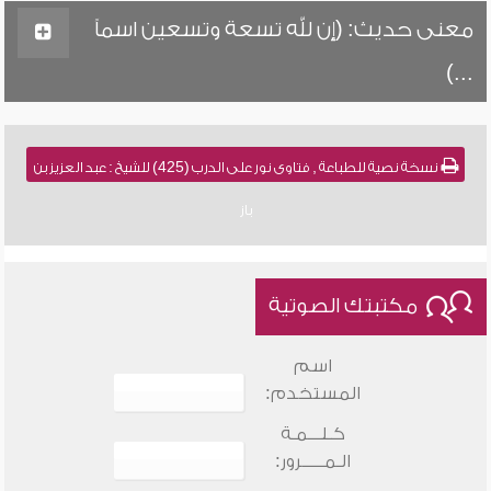
معنى حديث: (إن لله تسعة وتسعين اسماً
...)
نسخة نصية للطباعة , فتاوى نور على الدرب (425) للشيخ : عبد العزيز بن
باز
مكتبتك الصوتية
اسم
المستخدم:
كـلـــمـة
الـمـــــرور: