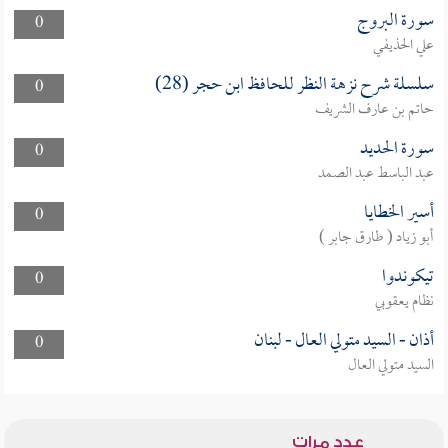
سورة البروج
0
علي الحذيفي
سلسلة شرح نزهة النظر للحافظ ابن حجر (28)
0
حاتم بن عارف الشريف
سورة الحديد
0
عبد الباسط عبد الصمد
أسير الخطايا
0
أبو زياد ( طارق جابر )
تيكوندوا
0
نظام يعقوبي
أذان - السيد متولي العال - لبنان
0
السيد متولي العال
عدد مرات