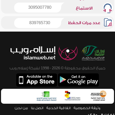
3095007780
الاستماع
عدد مرات الحفظ
839765730
جميع الحقوق محفوظة © 2026 - 1998 لشبكة إسلام ويب
وثيقة الخصوصية
اتفاقية الخدمة
اتصل بنا
من نحن