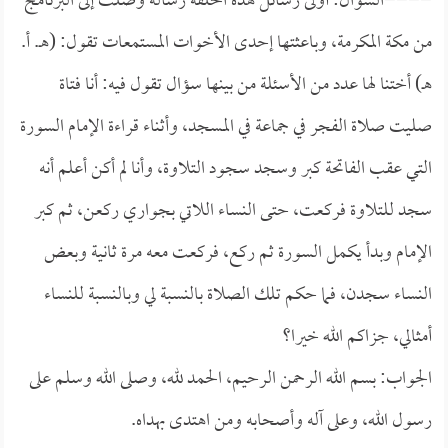
====السؤال: أولى رسائل هذه الحلقة رسالة وصلت إلى البرنامج
من مكة المكرمة، وباعثتها إحدى الأخوات المستمعات تقول: (هـ. أ.
هـ) أختنا لها عدد من الأسئلة من بينها سؤال تقول فيه: أنا فتاة
صليت صلاة الفجر في جماعة في المسجد، وأثناء قراءة الإمام السورة
التي عقب الفاتحة كبر وسجد سجود التلاوة، وأنا لم أكن أعلم أنه
سجد للتلاوة فركعت، حتى النساء اللاتي بجواري ركعن، ثم كبر
الإمام وبدأ يكمل السورة ثم ركع، فركعت معه مرة ثانية وبعض
النساء سجدن، فما حكم تلك الصلاة بالنسبة لي وبالنسبة للنساء
أمثالي، جزاكم الله خيرا؟
الجواب: بسم الله الرحمن الرحيم، الحمد لله، وصلى الله وسلم على
رسول الله، وعلى آله وأصحابه ومن اهتدى بهداه.