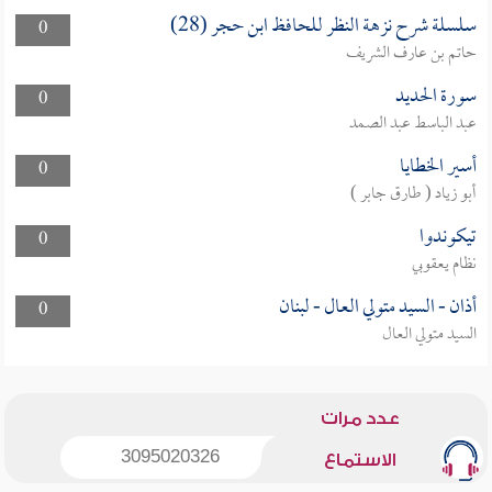
سلسلة شرح نزهة النظر للحافظ ابن حجر (28)
0
حاتم بن عارف الشريف
سورة الحديد
0
عبد الباسط عبد الصمد
أسير الخطايا
0
أبو زياد ( طارق جابر )
تيكوندوا
0
نظام يعقوبي
أذان - السيد متولي العال - لبنان
0
السيد متولي العال
عدد مرات
3095020326
الاستماع