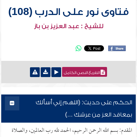
فتاوى نور على الدرب (108)
للشيخ : عبد العزيز بن باز
التفريغ النصي الكامل
الحكم على حديث: (اللهم إني أسألك
بمعاقد العز من عرشك ...)
المقدم: بسم الله الرحمن الرحيم، الحمد لله رب العالمين، والصلاة