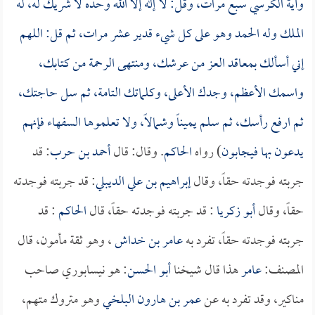
وآية الكرسي سبع مرات، وقل: لا إله إلا الله وحده لا شريك له، له
الملك وله الحمد وهو على كل شيء قدير عشر مرات، ثم قل: اللهم
إني أسألك بمعاقد العز من عرشك، ومنتهى الرحمة من كتابك،
واسمك الأعظم، وجدك الأعلى، وكلماتك التامة، ثم سل حاجتك،
ثم ارفع رأسك، ثم سلم يميناً وشمالاً، ولا تعلموها السفهاء فإنهم
يدعون بها فيجابون
) رواه
الحاكم
. وقال: قال
أحمد بن حرب
: قد
جربته فوجدته حقاً، وقال
إبراهيم بن علي الديبلي
: قد جربته فوجدته
حقاً، وقال
أبو زكريا
: قد جربته فوجدته حقاً، قال
الحاكم
: قد
جربته فوجدته حقاً، تفرد به
عامر بن خداش
، وهو ثقة مأمون، قال
المصنف:
عامر
هذا قال شيخنا
أبو الحسن
: هو نيسابوري صاحب
مناكير، وقد تفرد به عن
عمر بن هارون البلخي
وهو متروك متهم،