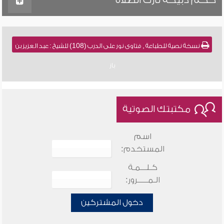
حكم ذبيحة تارك الصلاة
نسخة نصية للطباعة , فتاوى نور على الدرب (108) للشيخ : عبد العزيز بن
باز
مكتبتك الصوتية
اسم
المستخدم:
كـلـــمـة
الـمـــــرور:
دخول المشتركين