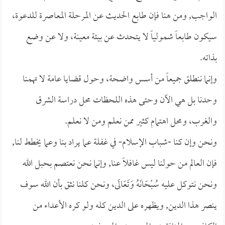
الواجب, ومن هنا فإن طابع الحديث عن المرحلة المعاصرة للدعوة،
سيكون طابعاً شمولياً لا يتحدث عن بيئة معينة، ولا عن وضع
بذاته.
وإنما ننطلق جميعاً من أسس واضحة، وحول قضايا عامة لا تهمنا
وحدنا بل هي الآن وحتى هذه اللحظات محل دراسة الشرق
والغرب، ومحل اهتمام كثير ممن نعلم ومن لا نعلم.
ونحن وإن كنا -شباب الإسلام- في غفلة عما يراد بنا وعما يخطط لنا,
فإن العالم من حولنا ليس غافلاً عنا, وإنما نحن نعتصم بحبل الله
ونحن نتوكل عليه سُبْحَانَهُ وَتَعَالَى، ونحن كلنا نثق بأن الله سوف
ينصر هذا الدين, ويظهره على الدين كله ولو كره الأعداء من