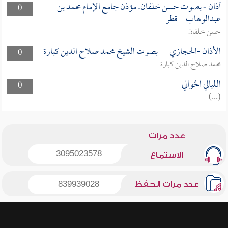
أذان - بصوت حسن خلفان. مؤذن جامع الإمام محمد بن
0
عبدالوهاب – قطر
حسن خلفان
الأذان -الحجازي__ بصوت الشيخ محمد صلاح الدين كبارة
0
محمد صلاح الدين كبارة
الليالي الخوالي
0
(...)
عدد مرات
3095023578
الاستماع
عدد مرات الحفظ
839939028