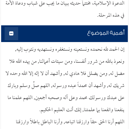
الدعوة الإسلامية، مختتماً حديثه ببيان ما يجب على شباب ودعاة الأمة
في هذه المرحلة.
أهمية الموضوع
إن الحمد لله نحمده ونستعينه ونستغفره ونستهديه ونتوب إليه,
ونعوذ بالله من شرور أنفسنا، ومن سيئات أعمالنا, من يهده الله فلا
مضل له, ومن يضلل فلا هادي له, وأشهد أن لا إله إلا الله وحده لا
شريك له, وأشهد أن محمداً عبده ورسوله, اللهم صلِّ وسلم وبارك
على عبدك ورسولك محمد وعلى آله وصحبه أجمعين, اللهم علمنا ما
ينفعنا وانفعنا بما علمتنا, إنك أنت العليم الحكيم.
اللهم أرنا الحق حقاً وارزقنا اتباعه, وأرنا الباطل باطلاً وارزقنا