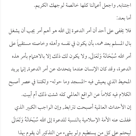
اجتنابه, واجعل أعمالنا كلها خالصة لوجهك الكريم.
أما بعــد:
فلا يخفى على أحد أن أمر الدعوة إلى الله هو أهم أمر يجب أن يشغل
بال المسلم بعد همه، بأن يكون في نفسه وأهله وخاصته مستقيماً على
أمر الله سُبْحَانَهُ وَتَعَالَى, ولا يكون لك ذلك إلا بالاهتمام بأمر هذه
الدعوة، وقد كان الإنسان عندما يتحدث عن أمر الدعوة, إنما يريد
المحيط الذي يعيش فيه -المسجد وما حوله- ولكننا في عصر أصبح
الكلام فيه كلاماً عن الواقع العالمي كله شئت ذلك أم أبيت.
إن الأحداث العالمية أصبحت تترابط, وإن الواجب الكبير الذي
غفلت عنه الأمة الإسلامية بالنسبة للدعوة إلى الله سُبْحَانَهُ وَتَعَالَى
ليحتم على كل من يستطيع ولو بشيء من التذكير أن يقوم بهذا