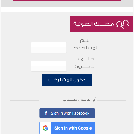
مكتبتك الصوتية
اسم
المستخدم:
كـلـــمـة
الـمـــــرور:
دخول المشتركين
أو الدخول بحساب