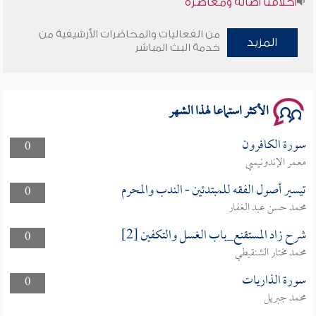
وأمنهم من خوف 9
من الفعاليات والمحاضرات الأرشيفية من
المزيد
خدمة البث المباشر
سلسلة محاضرات نفحات رمضانية 1444هـ
الأكثر استماعا لهذا الشهر
سورة الكافرون
0
معمر الإندونيسي
تيسير أصول الفقه للمبتدئين - الندب والمحرم
0
محمد حسن عبد الغفار
شرح زاد المستقنع_باب الغسل والتكفين [2]
0
محمد مختار الشنقيطي
سورة الذاريات
0
محمد جبريل