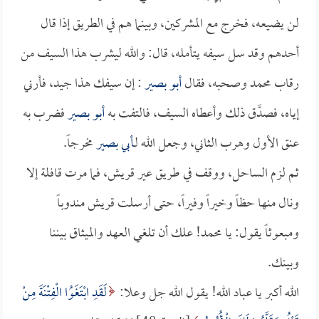
لن يضيعه، فخرج مع المشركين، وبينما هم في الطريق إذا قال
أحدهم وقد سل سيفه يتأمله، قال: والله ليشرب هذا السيف من
رقاب محمد وصحبه، فقال
أبو بصير
: إن سيفك هذا جيد، فأرني
إياه، فصدَّق ذلك وأعطاه السيف، فالتفت به
أبو بصير
فضرب به
عنق الأول وهرب الثاني، وجعل الله لـ
أبي بصير
مخرجاً.
ثم لزم الساحل، ووقف في طريق عير قريش، فما مرت قافلة إلا
ونال منها حظاً وخيراً وفيراً، حتى أرسلت قريش مندوباً
ومبعوثاً يقول: يا محمد! علك أن تلغي العهد والميثاق بيننا
وبينك.
الله أكبر يا عباد الله! يقول الله جل وعلا:
لَقَدِ ابْتَغَوُا الْفِتْنَةَ مِنْ