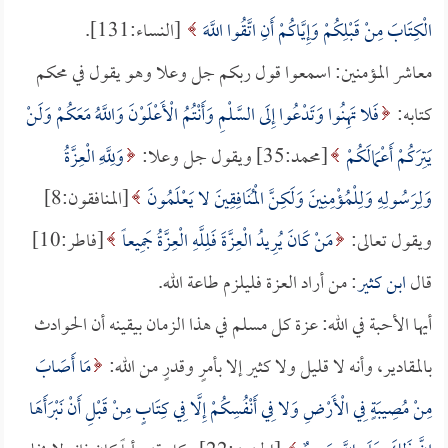
الْكِتَابَ مِنْ قَبْلِكُمْ وَإِيَّاكُمْ أَنِ اتَّقُوا اللَّهَ
[النساء:131].
معاشر المؤمنين: اسمعوا قول ربكم جل وعلا وهو يقول في محكم
كتابه:
فَلا تَهِنُوا وَتَدْعُوا إِلَى السَّلْمِ وَأَنْتُمُ الْأَعْلَوْنَ وَاللَّهُ مَعَكُمْ وَلَنْ
يَتِرَكُمْ أَعْمَالَكُمْ
[محمد:35] ويقول جل وعلا:
وَلِلَّهِ الْعِزَّةُ
وَلِرَسُولِهِ وَلِلْمُؤْمِنِينَ وَلَكِنَّ الْمُنَافِقِينَ لا يَعْلَمُونَ
[المنافقون:8]
ويقول تعالى:
مَنْ كَانَ يُرِيدُ الْعِزَّةَ فَلِلَّهِ الْعِزَّةُ جَمِيعاً
[فاطر:10]
قال
ابن كثير
: من أراد العزة فليلزم طاعة الله.
أيها الأحبة في الله: عزة كل مسلم في هذا الزمان بيقينه أن الحوادث
بالمقادير، وأنه لا قليل ولا كثير إلا بأمرٍ وقدرٍ من الله:
مَا أَصَابَ
مِنْ مُصِيبَةٍ فِي الْأَرْضِ وَلا فِي أَنْفُسِكُمْ إِلَّا فِي كِتَابٍ مِنْ قَبْلِ أَنْ نَبْرَأَهَا