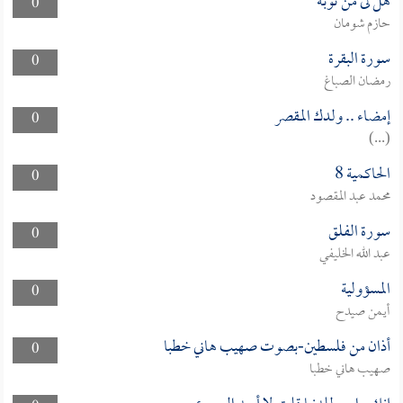
هل لى من توبة
0
حازم شومان
سورة البقرة
0
رمضان الصباغ
إمضاء .. ولدك المقصر
0
(...)
الحاكمية 8
0
محمد عبد المقصود
سورة الفلق
0
عبد الله الخليفي
المسؤولية
0
أيمن صيدح
أذان من فلسطين-بصوت صهيب هاني خطبا
0
صهيب هاني خطبا