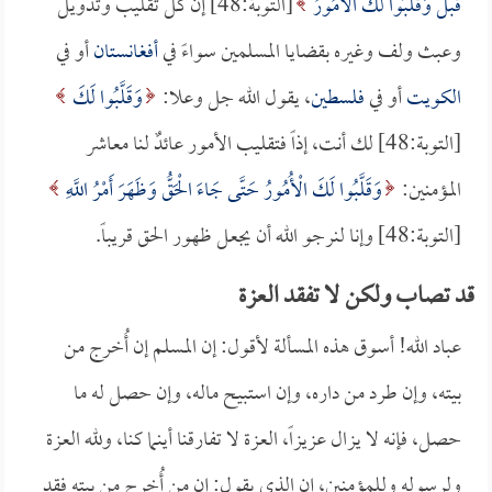
قَبْلُ وَقَلَّبُوا لَكَ الْأُمُورُ
[التوبة:48] إن كل تقليب وتدويل
وعبث ولف وغيره بقضايا المسلمين سواءً في
أفغانستان
أو في
الكويت
أو في
فلسطين
، يقول الله جل وعلا:
وَقَلَّبُوا لَكَ
[التوبة:48] لك أنت، إذاً فتقليب الأمور عائدٌ لنا معاشر
المؤمنين:
وَقَلَّبُوا لَكَ الْأُمُورُ حَتَّى جَاءَ الْحَقُّ وَظَهَرَ أَمْرُ اللَّهِ
[التوبة:48] وإنا لنرجو الله أن يجعل ظهور الحق قريباً.
قد تصاب ولكن لا تفقد العزة
عباد الله! أسوق هذه المسألة لأقول: إن المسلم إن أُخرج من
بيته، وإن طرد من داره، وإن استبيح ماله، وإن حصل له ما
حصل، فإنه لا يزال عزيزاً، العزة لا تفارقنا أينما كنا، ولله العزة
ولرسوله وللمؤمنين، إن الذي يقول: إن من أُخرج من بيته فقد