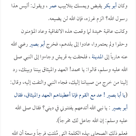
وكان
أبو بكر
يقبض ويمسك بتلابيب
عمر
، ويقول: أليس هذا
رسول الله؟ الزم غرزه، فإن الله لن يضيعه.
وكانت عاقبة حميدة لما وقعت هذه الاتفاقية وعاد المؤمنون
وحلوا ولم يعتمروا، عادوا إلى بلدهم، فخرج
أبو بصير
رضي الله
عنه هارباً إلى
المدينة
، فلحقت به قريش وجاءوا إلى النبي صلى
الله عليه وسلم، قالوا: يا محمد! العهد والميثاق بيننا وبينك، رد
إلينا من خرج من صبياننا إليك، فجاء النبي والتفت إليه، وقال:
(
يا
أبا بصير
! عد مع القوم فإنا أعطيناهم العهد والميثاق، فقال
أبو بصير
: يا نبي الله أتدعهم يفتنوني في ديني؟ فقال صلى الله
عليه وسلم: إن الله جاعل لك مخرجاً).
فعلم ذلك الصحابي بهذه الكلمة التي مُلئت فرجاً وسعة أن الله