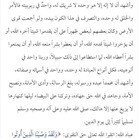
وأشهد أن لا إله إلا هو وحده لا شريك له، واحدٌ في ربوبيته فالأمر
والخلق له وحده، والتصرف في هذا الكون بيده، ولو أجمعت قوى
الأرض وكان بعضهم لبعض ظهيراً على أن يقدموا شيئاً أخره الله، أو
أن يؤخروا شيئاً قدمه الله، أو أن يعطوا بشراً منعه الله، أو أن يمنعوا
بشراً أعطاه الله، لما استطاعوا إلى ذلك سبيلاً، وربنا واحد في
ألوهيته، فكل أنواع العبادة له وحده، وواحد في أسمائه وصفاته،
وأشهد أن محمداً عبده ورسوله، بلغ الرسالة، وأدى الأمانة، ونصح
الأمة، وجاهد في الله حق جهاده، وتركنا على البيضاء ليلها كنهارها
لا يزيغ عنها إلا هالك، صلى الله عليه وعلى آله وصحبه وسلم
تسليماً كثيراً إلى يوم الدين.
عباد الله: اتقوا الله تعالى حق التقوى:
وَلَقَدْ وَصَّيْنَا الَّذِينَ أُوتُوا