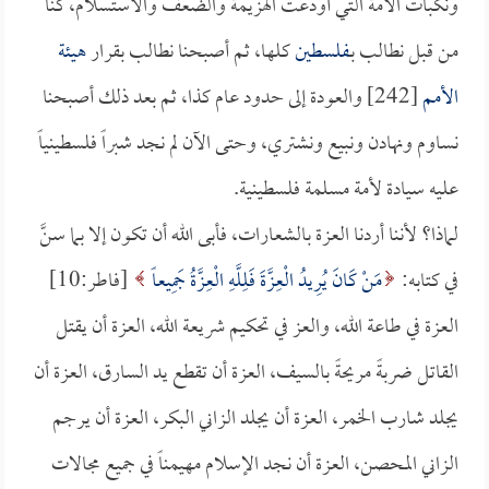
ونكبات الأمة التي أودعت الهزيمة والضعف والاستسلام، كنا
من قبل نطالب بـ
فلسطين
كلها، ثم أصبحنا نطالب بقرار
هيئة
الأمم
[242] والعودة إلى حدود عام كذا، ثم بعد ذلك أصبحنا
نساوم ونهادن ونبيع ونشتري، وحتى الآن لم نجد شبراً فلسطينياً
عليه سيادة لأمة مسلمة فلسطينية.
لماذا؟ لأننا أردنا العزة بالشعارات، فأبى الله أن تكون إلا بما سنَّ
في كتابه:
مَنْ كَانَ يُرِيدُ الْعِزَّةَ فَلِلَّهِ الْعِزَّةُ جَمِيعاً
[فاطر:10]
العزة في طاعة الله، والعز في تحكيم شريعة الله، العزة أن يقتل
القاتل ضربةً مريحةً بالسيف، العزة أن تقطع يد السارق، العزة أن
يجلد شارب الخمر، العزة أن يجلد الزاني البكر، العزة أن يرجم
الزاني المحصن، العزة أن نجد الإسلام مهيمناً في جميع مجالات