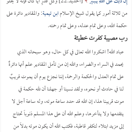
إِنَّ ذَلِكَ عَلَى اللَّهِ يَسِيرٌ
[الحديد:22] وكل قدرٍ أياً كان فإنه لا يخلو
من ثلاثة أمور كما يقول شيخ الإسلام
ابن تيمية
: والمقادير دائرة على
حكمة الله، وعلى تمام عدله، وعلى تمام رحمته.
رب مصيبة كفرت خطيئة
عباد الله! اشكروا الله تعالى في كل حال، وهو سبحانه الذي
يحمد في السراء والضراء، والله إن من تأمل المقادير علم أنها دائرةٌ
على تمام العدل والحكمة والرحمة، إننا نجزع يوم أن يموت قريبٌ
لنا في حادث أو نحوه، ولقد نسينا أو جهلنا أن لله حكمة في
موت قريبنا هذا، إن الله قد حدد ساعة موته، وله ساعة أجل لا
يتقدمها ولا يتأخرها، وعلم الله أن على هذا المسلم ذنوباً تحتاج
إلى مزيد ابتلاء لتكفر قاطبة، فكتب الله أن يكون موته بدلاً من