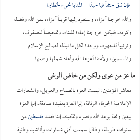
فإن نلق حتفاً فيا حبذا المنايا تجيء لخطابها
والله خرجنا أعزاء، وسنعود إليها قريباً أعزاء، بمن الله وفضله
وكرمه، فليكن خروجنا إعادة للبناء، وتمحيصاً للصفوف،
وترتيباً للجهود، ووحدة لكل ما نبذله لصالح الإسلام
والمسلمين، ولأمتنا أعزها الله وأعاد شملها وجمعها.
ما عز من عوى ولكن من خاض الوغى
معاشر المؤمنين: ليست العزة بالصياح والعويل، والشعارات
الإعلامية الجوفاء الرنانة، إنما العزة بعقيدة صادقة، إنما العزة
بيقين وثقة بوعد الله ونصره وتمكينه، إننا فقدنا
فلسطين
من
سنوات طويلة، وطالما سمعت أذني شعارات وأناشيد وطنية