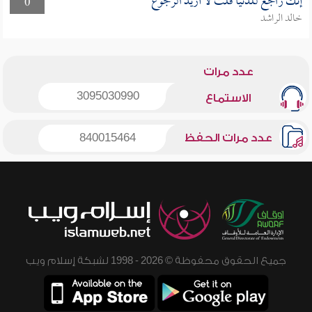
إنك راجع للدنيا قلت لا أريد الرجوع
0
خالد الراشد
عدد مرات
3095030990
الاستماع
عدد مرات الحفظ
840015464
جميع الحقوق محفوظة © 2026 - 1998 لشبكة إسلام ويب