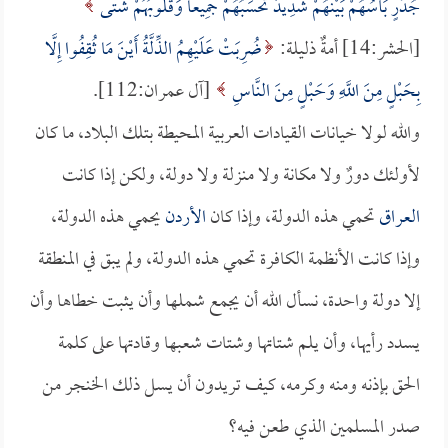
جُدُرٍ بَأْسُهُمْ بَيْنَهُمْ شَدِيدٌ تَحْسَبُهُمْ جَمِيعاً وَقُلُوبُهُمْ شَتَّى
[الحشر:14] أمةٌ ذليلة:
ضُرِبَتْ عَلَيْهِمُ الذِّلَّةُ أَيْنَ مَا ثُقِفُوا إِلَّا
بِحَبْلٍ مِنَ اللَّهِ وَحَبْلٍ مِنَ النَّاسِ
[آل عمران:112].
والله لولا خيانات القيادات العربية المحيطة بتلك البلاد، ما كان
لأولئك دورٌ ولا مكانة ولا منزلة ولا دولة، ولكن إذا كانت
العراق
تحمي هذه الدولة، وإذا كان
الأردن
يحمي هذه الدولة،
وإذا كانت الأنظمة الكافرة تحمي هذه الدولة، ولم يبق في المنطقة
إلا دولة واحدة، نسأل الله أن يجمع شملها وأن يثبت خطاها وأن
يسدد رأيها، وأن يلم شتاتها وشتات شعبها وقادتها على كلمة
الحق بإذنه ومنه وكرمه، كيف تريدون أن يسل ذلك الخنجر من
صدر المسلمين الذي طعن فيه؟