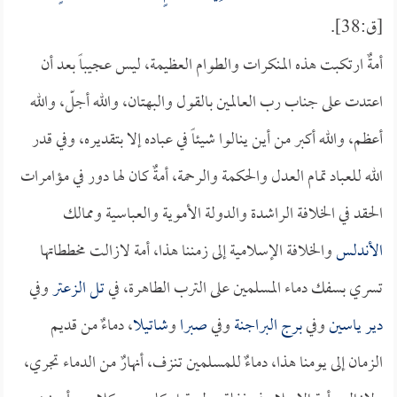
[ق:38].
أمةٌ ارتكبت هذه المنكرات والطوام العظيمة، ليس عجيباً بعد أن
اعتدت على جناب رب العالمين بالقول والبهتان، والله أجلّ، والله
أعظم، والله أكبر من أين ينالوا شيئاً في عباده إلا بتقديره، وفي قدر
الله للعباد تمام العدل والحكمة والرحمة، أمةٌ كان لها دور في مؤامرات
الحقد في الخلافة الراشدة والدولة الأموية والعباسية وممالك
الأندلس
والخلافة الإسلامية إلى زمننا هذا، أمة لازالت مخططاتها
تسري بسفك دماء المسلمين على الترب الطاهرة، في
تل الزعتر
وفي
دير ياسين
وفي
برج البراجنة
وفي
صبرا
و
شاتيلا
، دماءٌ من قديم
الزمان إلى يومنا هذا، دماءٌ للمسلمين تنزف، أنهارٌ من الدماء تجري،