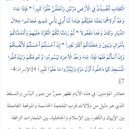
الْكِتَابِ لَتُفْسِدُنَّ فِي الْأَرْضِ مَرَّتَيْنِ وَلَتَعْلُنَّ عُلُوّاً كَبِيراً
*
فَإِذَا جَاءَ
وَعْدُ أُولاهُمَا بَعَثْنَا عَلَيْكُمْ عِبَاداً لَنَا أُولِي بَأْسٍ شَدِيدٍ فَجَاسُوا خِلالَ
الدِّيَارِ وَكَانَ وَعْداً مَفْعُولاً
*
ثُمَّ رَدَدْنَا لَكُمُ الْكَرَّةَ عَلَيْهِمْ وَأَمْدَدْنَاكُمْ
بِأَمْوَالٍ وَبَنِينَ وَجَعَلْنَاكُمْ أَكْثَرَ نَفِيراً
*
إِنْ أَحْسَنْتُمْ أَحْسَنْتُمْ لَأَنْفُسِكُمْ
وَإِنْ أَسَأْتُمْ فَلَهَا فَإِذَا جَاءَ وَعْدُ الْآخِرَةِ لِيَسُوءُوا وُجُوهَكُمْ وَلِيَدْخُلُوا
الْمَسْجِدَ كَمَا دَخَلُوهُ أَوَّلَ مَرَّةٍ وَلِيُتَبِّرُوا مَا عَلَوْا تَتْبِيراً
[الإسراء:4-
7].
معاشر المؤمنين: في هذه الأيام تظهر صورٌ من صور البأس والتسلط
الذي هو دليل من دلالات قرب الملحمة الحاسمة والموقعة الفاصلة
بين الإيمان والكفر، بين الإسلام والجاهلية، بين الشعارات الزائفة