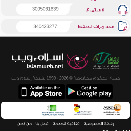
3095061639
الاستماع
عدد مرات الحفظ
840423277
جميع الحقوق محفوظة © 2026 - 1998 لشبكة إسلام ويب
وثيقة الخصوصية
اتفاقية الخدمة
اتصل بنا
من نحن