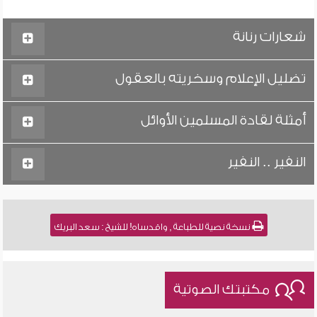
شعارات رنانة
تضليل الإعلام وسخريته بالعقول
أمثلة لقادة المسلمين الأوائل
النفير .. النفير
نسخة نصية للطباعة , واقدساه! للشيخ : سعد البريك
مكتبتك الصوتية