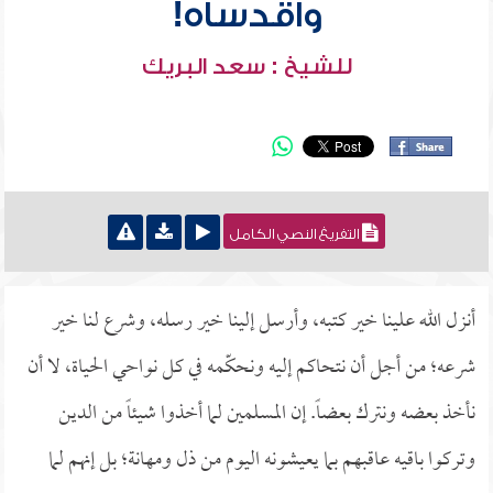
واقدساه!
للشيخ : سعد البريك
التفريغ النصي الكامل
أنزل الله علينا خير كتبه، وأرسل إلينا خير رسله، وشرع لنا خير
شرعه؛ من أجل أن نتحاكم إليه ونحكّمه في كل نواحي الحياة، لا أن
نأخذ بعضه ونترك بعضاً. إن المسلمين لما أخذوا شيئاً من الدين
وتركوا باقيه عاقبهم بما يعيشونه اليوم من ذل ومهانة؛ بل إنهم لما