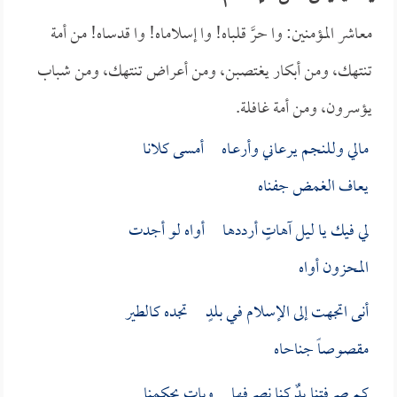
معاشر المؤمنين: وا حرَّ قلباه! وا إسلاماه! وا قدساه! من أمة
تنتهك، ومن أبكار يغتصبن، ومن أعراض تنتهك، ومن شباب
يؤسرون، ومن أمة غافلة.
مالي وللنجم يرعاني وأرعـاه أمسى كلانا
يعاف الغمض جفناه
لي فيك يا ليل آهاتٍ أرددها أواه لو أجدت
المحزون أواه
أنى اتجهت إلى الإسلام فـي بلدٍ تجده كالطير
مقصوصاً جناحاه
كم صرفتنا يدٌ كنا نصرفها وبات يحكمنا