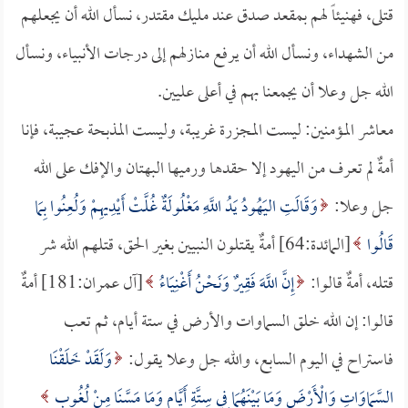
قتلى، فهنيئاً لهم بمقعد صدق عند مليك مقتدر، نسأل الله أن يجعلهم
من الشهداء، ونسأل الله أن يرفع منازلهم إلى درجات الأنبياء، ونسأل
الله جل وعلا أن يجمعنا بهم في أعلى عليين.
معاشر المؤمنين: ليست المجزرة غريبة، وليست المذبحة عجيبة، فإنا
أمةٌ لم تعرف من اليهود إلا حقدها ورميها البهتان والإفك على الله
جل وعلا:
وَقَالَتِ اليَهُودُ يَدُ اللَّهِ مَغْلُولَةٌ غُلَّتْ أَيْدِيهِمْ وَلُعِنُوا بِمَا
قَالُوا
[المائدة:64] أمةٌ يقتلون النبيين بغير الحق، قتلهم الله شر
قتله، أمةٌ قالوا:
إِنَّ اللَّهَ فَقِيرٌ وَنَحْنُ أَغْنِيَاءُ
[آل عمران:181] أمةٌ
قالوا: إن الله خلق السماوات والأرض في ستة أيام، ثم تعب
فاستراح في اليوم السابع، والله جل وعلا يقول:
وَلَقَدْ خَلَقْنَا
السَّمَاوَاتِ وَالْأَرْضَ وَمَا بَيْنَهُمَا فِي سِتَّةِ أَيَّامٍ وَمَا مَسَّنَا مِنْ لُغُوبٍ