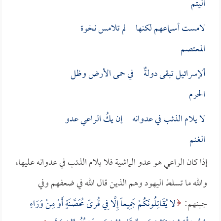
اليتم
لامست أسماعهم لكنها لم تلامس نخوة
المعتصم
ألإسرائيل تبقى دولةٌ في حمى الأرض وظل
الحرم
لا يلام الذئب في عدوانه إن يكُ الراعي عدو
الغنم
إذا كان الراعي هو عدو الماشية فلا يلام الذئب في عدوانه عليها،
والله ما تسلط اليهود وهم الذين قال الله في ضعفهم وفي
جبنهم:
لا يُقَاتِلُونَكُمْ جَمِيعاً إِلَّا فِي قُرىً مُحَصَّنَةٍ أَوْ مِنْ وَرَاءِ