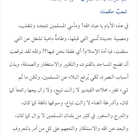
شعبٌ حكمناه
في هذه الأيام يا عباد الله! ومآسي المسلمين تتجدد وتتقلب،
ومصيبة جديدة تُنسي التي قبلها، وطامةٌ داهية تشغل عن التي
سلفت، فيا أمة الإسلام! أي غفلة نحن فيها؟! والله لقد توقعت
أن تضج المساجد بالقنوت والتكبير والاستغفار والصدقة، وبذل
أسباب النصرة، لكي يُرفع البلاء عن المسلمين، ولكن ما ثَم
شيء تغير، محلات الفيديو لا زالت تبيع، ولا زال بيعها رائجاً كما
كان، وأشرطة الغناء لا زالت تباع، وسوقها نافقة كما كان،
والتبرج والسفور في كثير من بلدان المسلمين لا يزال كما كان،
والبعد عن الله والاستنكار والتجهم على كل من أمر بالمعروف