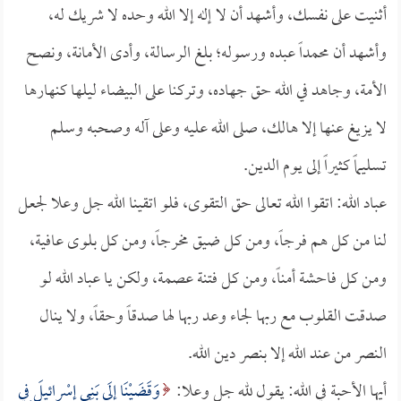
أثنيت على نفسك، وأشهد أن لا إله إلا الله وحده لا شريك له،
وأشهد أن محمداً عبده ورسوله؛ بلغ الرسالة، وأدى الأمانة، ونصح
الأمة، وجاهد في الله حق جهاده، وتركنا على البيضاء ليلها كنهارها
لا يزيغ عنها إلا هالك، صلى الله عليه وعلى آله وصحبه وسلم
تسليماً كثيراً إلى يوم الدين.
عباد الله: اتقوا الله تعالى حق التقوى، فلو اتقينا الله جل وعلا لجعل
لنا من كل هم فرجاً، ومن كل ضيق مخرجاً، ومن كل بلوى عافية،
ومن كل فاحشة أمناً، ومن كل فتنة عصمة، ولكن يا عباد الله لو
صدقت القلوب مع ربها لجاء وعد ربها لها صدقاً وحقاً، ولا ينال
النصر من عند الله إلا بنصر دين الله.
أيها الأحبة في الله: يقول لله جل وعلا:
وَقَضَيْنَا إِلَى بَنِي إِسْرائيلَ فِي