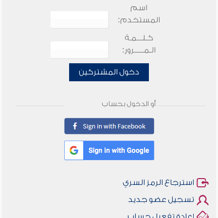
اسم
المستخدم:
كـلـــمـة
الـمـــــرور:
دخول المشتركين
أو الدخول بحساب
استرجاع الرمز السري
تسجيل عضو جديد
إعادة تفعيل حساب