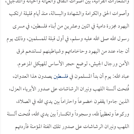
والشعارات القرآنية، بين أصوات النفاق والعمالة والخيانة والتدجيل،
وأصوات الحق والكرامة والشهادة والبسالة، منذ أيام قليلة ارتكب
اليهود مجزرة دامية في اثنين وعشرين من أبناء فلسطين، في مسرى
رسول الله صلى الله عليه وسلم، في أول قبلة للمسلمين، وذلك يوم
أن جاء عدد من اليهود وحاخاماتهم وشياطينهم تساندهم فرق
الأمن ورجال الجيش، لوضع حجر الأساس للهيكل المزعوم.
عباد الله: يوم أن بدأ المسلمون في
فلسطين
يصدون هذا العدوان،
فُتحت ألسنة اللهب ونيران الرشاشات على صدور الأبرياء العزل،
الذين جاءوا يقفون خضوعاً واحتراماً بين يدي الله في الصلاة،
وركوعاً وتعظيماً لله، وسجوداً وانكساراً بين يدي الله، فُتحت ألسنة
اللهب ونيران الرشاشات على صدور تلك الفئة المؤمنة فأردتهم