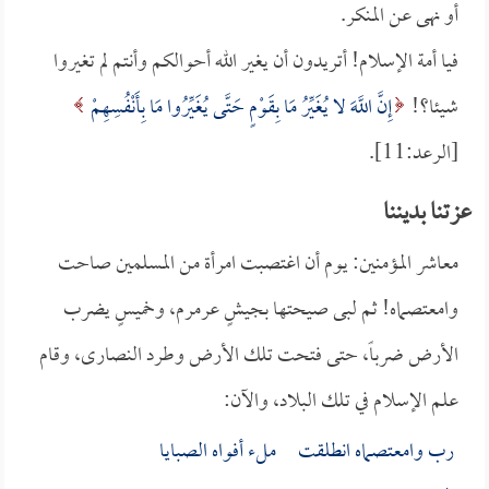
أو نهى عن المنكر.
فيا أمة الإسلام! أتريدون أن يغير الله أحوالكم وأنتم لم تغيروا
شيئا؟!
إِنَّ اللَّهَ لا يُغَيِّرُ مَا بِقَوْمٍ حَتَّى يُغَيِّرُوا مَا بِأَنْفُسِهِمْ
[الرعد:11].
عزتنا بديننا
معاشر المؤمنين: يوم أن اغتصبت امرأة من المسلمين صاحت
وامعتصماه! ثم لبى صيحتها بجيشٍ عرمرم، وخميسٍ يضرب
الأرض ضرباً، حتى فتحت تلك الأرض وطرد النصارى، وقام
علم الإسلام في تلك البلاد، والآن:
رب وامعتصماه انطلقت ملء أفواه الصبايا