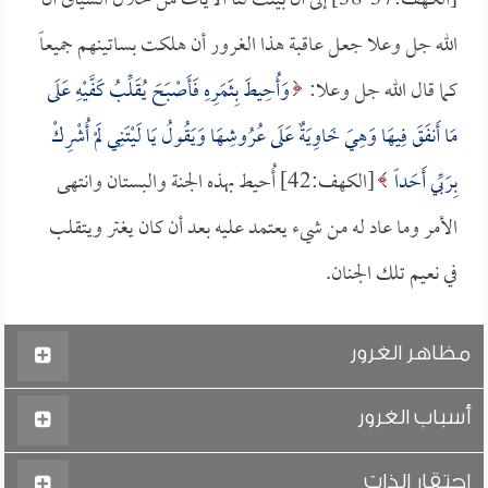
[الكهف:37-38] إلى أن بينت لنا الآيات من خلال السياق أن
الله جل وعلا جعل عاقبة هذا الغرور أن هلكت بساتينهم جميعاً
كما قال الله جل وعلا:
وَأُحِيطَ بِثَمَرِهِ فَأَصْبَحَ يُقَلِّبُ كَفَّيْهِ عَلَى
مَا أَنفَقَ فِيهَا وَهِيَ خَاوِيَةٌ عَلَى عُرُوشِهَا وَيَقُولُ يَا لَيْتَنِي لَمْ أُشْرِكْ
بِرَبِّي أَحَداً
[الكهف:42] أُحيط بهذه الجنة والبستان وانتهى
الأمر وما عاد له من شيء يعتمد عليه بعد أن كان يغتر ويتقلب
في نعيم تلك الجنان.
مظاهر الغرور
أسباب الغرور
احتقار الذات