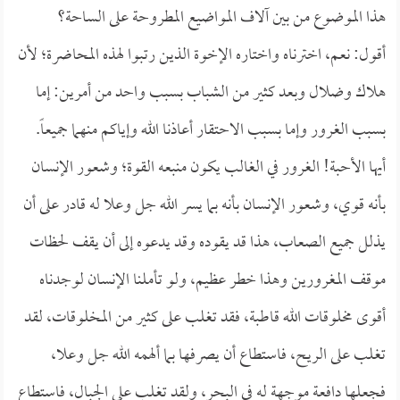
هذا الموضوع من بين آلاف المواضيع المطروحة على الساحة؟
أقول: نعم، اخترناه واختاره الإخوة الذين رتبوا لهذه المحاضرة؛ لأن
هلاك وضلال وبعد كثير من الشباب بسبب واحد من أمرين: إما
بسبب الغرور وإما بسبب الاحتقار أعاذنا الله وإياكم منهما جميعاً.
أيها الأحبة! الغرور في الغالب يكون منبعه القوة؛ وشعور الإنسان
بأنه قوي، وشعور الإنسان بأنه بما يسر الله جل وعلا له قادر على أن
يذلل جميع الصعاب، هذا قد يقوده وقد يدعوه إلى أن يقف لحظات
موقف المغرورين وهذا خطر عظيم، ولو تأملنا الإنسان لوجدناه
أقوى مخلوقات الله قاطبة، فقد تغلب على كثير من المخلوقات، لقد
تغلب على الريح، فاستطاع أن يصرفها بما ألهمه الله جل وعلا،
فجعلها دافعة موجهة له في البحر، ولقد تغلب على الجبال، فاستطاع