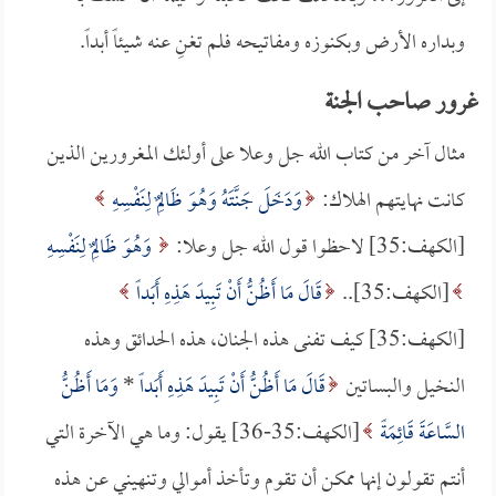
وبداره الأرض وبكنوزه ومفاتيحه فلم تغنِ عنه شيئاً أبداً.
غرور صاحب الجنة
مثال آخر من كتاب الله جل وعلا على أولئك المغرورين الذين
كانت نهايتهم الهلاك:
وَدَخَلَ جَنَّتَهُ وَهُوَ ظَالِمٌ لِنَفْسِهِ
[الكهف:35] لاحظوا قول الله جل وعلا:
وَهُوَ ظَالِمٌ لِنَفْسِهِ
[الكهف:35]..
قَالَ مَا أَظُنُّ أَنْ تَبِيدَ هَذِهِ أَبَداً
[الكهف:35] كيف تفنى هذه الجنان، هذه الحدائق وهذه
النخيل والبساتين
قَالَ مَا أَظُنُّ أَنْ تَبِيدَ هَذِهِ أَبَداً
*
وَمَا أَظُنُّ
السَّاعَةَ قَائِمَةً
[الكهف:35-36] يقول: وما هي الآخرة التي
أنتم تقولون إنها ممكن أن تقوم وتأخذ أموالي وتنهيني عن هذه