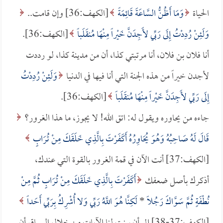
الحياة
وَمَا أَظُنُّ السَّاعَةَ قَائِمَةً
[الكهف:36] وإن قامت..
وَلَئِنْ رُدِدْتُ إِلَى رَبِّي لأَجِدَنَّ خَيْراً مِنْهَا مُنقَلَباً
[الكهف:36].
أنا فلان بن فلان، أنا مرتبتي كذا، أن من مدينة كذا، لو رددت
لأجدن خيراً من هذه الجنة التي أنا فيها في الدنيا
وَلَئِنْ رُدِدْتُ
إِلَى رَبِّي لأَجِدَنَّ خَيْراً مِنْهَا مُنقَلَباً
[الكهف:36].
جاءه من يحاوره ويقول له: اتق الله! لا يجوز، ما هذا الغرور؟
قَالَ لَهُ صَاحِبُهُ وَهُوَ يُحَاوِرُهُ أَكَفَرْتَ بِالَّذِي خَلَقَكَ مِنْ تُرَابٍ
[الكهف:37] أنت الآن في قمة الغرور بالقوة التي عندك،
أذكرك بأصل ضعفك
أَكَفَرْتَ بِالَّذِي خَلَقَكَ مِنْ تُرَابٍ ثُمَّ مِنْ
نُطْفَةٍ ثُمَّ سَوَّاكَ رَجُلاً
*
لَكِنَّا هُوَ اللَّهُ رَبِّي وَلا أُشْرِكُ بِرَبِّي أَحَداً