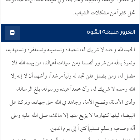
الاحتقار: أنواعه، وأسبابه، وعلاجه، وفي طيات هذه المادة تجد فوائد
تحل كثيراً من مشكلات الشباب.
الغرور منبعه القوة
الحمد لله وحده لا شريك له، نحمده ونستعينه ونستغفره ونستهديه،
ونعوذ بالله من شرور أنفسنا ومن سيئات أعمالنا، من يهده الله فلا
مضل له، ومن يضلل فلن تجد له ولياً مرشداً، وأشهد أن لا إله إلا
الله وحده لا شريك له، وأن محمداً عبده ورسوله، بلغ الرسالة،
وأدى الأمانة، ونصح الأمة، وجاهد في الله حق جهاده، وتركنا على
البيضاء ليلها كنهارها لا يزيغ عنها إلا هالك، صلى الله عليه وعلى
آله وصحبه وسلم تسليماً كثيراً إلى يوم الدين.