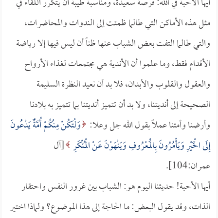
أيها الأحبة في الله: فرصةٌ سعيدة، ومناسبةٌ طيبة أن يتكرر اللقاء في
مثل هذه الأماكن التي طالما ظمئت إلى الندوات والمحاضرات،
والتي طالما التفت بعض الشباب عنها ظناً أن ليس فيها إلا رياضة
الأقدام فقط، وما علموا أن الأندية هي مجتمعات لغذاء الأرواح
والعقول والقلوب والأبدان، فلا بد أن نعيد النظرة السليمة
الصحيحة إلى أنديتنا، ولا بد أن تتميز أنديتنا بما تتميز به بلادنا
وأرضنا وأمتنا عملاً بقول الله جل وعلا:
وَلْتَكُنْ مِنْكُمْ أُمَّةٌ يَدْعُونَ
إِلَى الْخَيْرِ وَيَأْمُرُونَ بِالْمَعْرُوفِ وَيَنْهَوْنَ عَنْ الْمُنْكَرِ
[آل
عمران:104].
أيها الأحبة! حديثنا اليوم هو: الشباب بين غرور النفس واحتقار
الذات، وقد يقول البعض: ما الحاجة إلى هذا الموضوع؟ ولماذا اختير