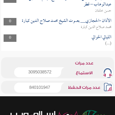
عبدالوهاب – قطر
حسن خلفان
الأذان -الحجازي__ بصوت الشيخ محمد صلاح الدين كبارة
0
محمد صلاح الدين كبارة
الليالي الخوالي
0
(...)
عدد مرات
3095038572
الاستماع
عدد مرات الحفظ
840101947