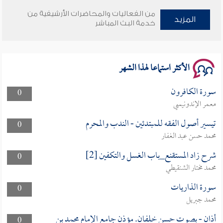
من الفعاليات والمحاضرات الأرشيفية من
المزيد
خدمة البث المباشر
سلسلة محاضرات نفحات رمضانية 1444هـ
الأكثر استماعا لهذا الشهر
سورة الكافرون
0
معمر الإندونيسي
تيسير أصول الفقه للمبتدئين - الندب والمحرم
0
محمد حسن عبد الغفار
شرح زاد المستقنع_باب الغسل والتكفين [2]
0
محمد مختار الشنقيطي
سورة الذاريات
0
محمد جبريل
أذان - بصوت حسن خلفان. مؤذن جامع الإمام محمد بن
0