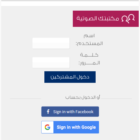
مكتبتك الصوتية
اسم
المستخدم:
كـلـــمـة
الـمـــــرور:
دخول المشتركين
أو الدخول بحساب