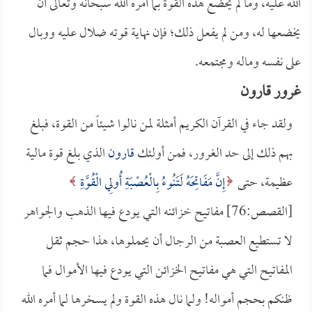
الله عليه، وما لم يخضع هذه القوة بما أمره الله سبحانه وتعالى أن
يخضعها له، ومن لم يفعل ذلك؛ فإن نهاية قوته ضلال عليه ووبال
على نفسه وماله ومجتمعه.
غرور قارون
ولقد جاء في القرآن الكريم أمثلة لمن نالوا شيئاً من القوة، فبلغ
بهم ذلك إلى حد الغرور، فمن أولئك
قارون
الذي بلغ قوة مالية
عظيمة، حتى
إِنَّ مَفَاتِحَهُ لَتَنُوءُ بِالْعُصْبَةِ أُولِي الْقُوَّةِ
[القصص:76] مفاتيح خزائنه التي يودع فيها الذهب والجواهر
لا تستطيع العصبة من الرجال أن يحملوها، هذا حجم ثقل
المفاتيح التي هي مفاتيح الخزائن التي يودع فيها الأموال فما
ظنكم بحجم أمواله! ولما نال هذه القوة ولم يسخرها لما أمره الله