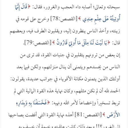
سبحانه وتعالى؛ أصابه داء العجب والغرور، فقال:
قَالَ إِنَّمَا
أُوتِيتُهُ عَلَى عِلْمٍ عِندِي
[القصص:78] وخرج على قومه في
زينته، وأخذ الناس ينظرون إليه، ويقلبون الطرف فيه، وبعضهم
قال:
يَا لَيْتَ لَنَا مِثْلَ مَا أُوتِيَ قَارُونُ
[القصص:79].
إن بعض من ترونهم يتقلبون في جنبات القوة، قد ترى من
الناس من يحسدهم ويتمنى أن ينال منـزلتهم، ولكن فيما بعد
أولئك الذين يتمنون مكانة الأقوياء في جوانب عديدة، يقولون:
الحمد لله أن لم نكن مثلهم، وكان نهاية هذه القوة المالية التي لم
تربط تسخيراً وإخضاعاً لأمر الله ونهيه:
فَخَسَفْنَا بِهِ وَبِدَارِهِ
الأَرْضَ
[القصص:81] أهذه نهاية القوة التي أفضت بصاحبها
إلى الغرور؟!! وبعد ذلك كانت عاقبته وخيمة أن خسف به