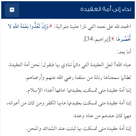
نداء إلى أمة العقيدة
الحمد لله على نعمه التي تترا علينا متوالية:
وَإِنْ تَعُدُّوا نِعْمَةَ اللَّهِ لا
تُحْصُوهَا
[إبراهيم:34].
أما بعد:
عباد الله! لعل العقيدة التي دائماً ننادي بها فنقول: نحن أمة العقيدة.
لطالما سمعناها رنانة من سلفنا رضي الله عنهم وأرضاهم.
إننا أمة عقيدة متى تمسكت بعقيدتها خافها أعداء الإسلام.
إننا أمة عقيدة متى تمسكت بعقيدتها هابها الكفر ومن كان من أعوانه،
مهما كان عندهم من عتاد وعدة.
إننا أمة عقيدة متى تمسكت بها ثبتت عند الشدائد والمحن.