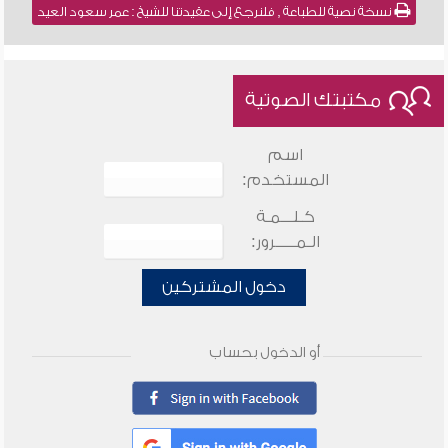
نسخة نصية للطباعة , فلنرجع إلى عقيدتنا للشيخ : عمر سعود العيد
مكتبتك الصوتية
اسم
المستخدم:
كـلـــمـة
الـمـــــرور:
دخول المشتركين
أو الدخول بحساب