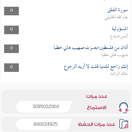
سورة الفلق
0
عبد الله الخليفي
المسؤولية
0
أيمن صيدح
أذان من فلسطين-بصوت صهيب هاني خطبا
0
صهيب هاني خطبا
إنك راجع للدنيا قلت لا أريد الرجوع
0
خالد الراشد
عدد مرات
3095032004
الاستماع
عدد مرات الحفظ
840024925