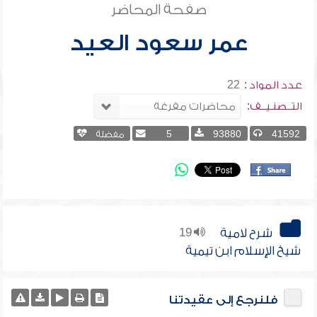
صفحة المحاضر
عمر سعود العيد
عدد المواد :
22
التــصنـيــف:
41592
93880
5
مفضلة
شرح لامية
19
شيخ الإسلام ابن تيمية
فلنرجع إلى عقيدتنا