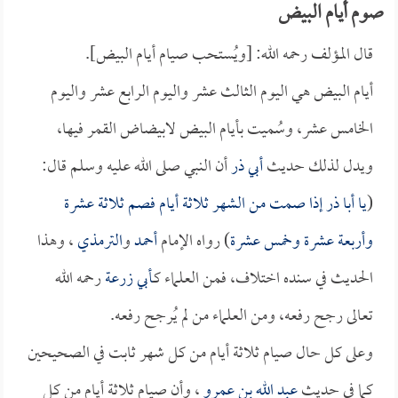
صوم أيام البيض
قال المؤلف رحمه الله: [ويُستحب صيام أيام البيض].
أيام البيض هي اليوم الثالث عشر واليوم الرابع عشر واليوم
الخامس عشر، وسُميت بأيام البيض لابيضاض القمر فيها،
ويدل لذلك حديث
أبي ذر
أن النبي صلى الله عليه وسلم قال:
(
يا
أبا ذر
إذا صمت من الشهر ثلاثة أيام فصم ثلاثة عشرة
وأربعة عشرة وخمس عشرة
) رواه الإمام
أحمد
و
الترمذي
، وهذا
الحديث في سنده اختلاف، فمن العلماء كـ
أبي زرعة
رحمه الله
تعالى رجح رفعه، ومن العلماء من لم يُرجح رفعه.
وعلى كل حال صيام ثلاثة أيام من كل شهر ثابت في الصحيحين
كما في حديث
عبد الله بن عمرو
، وأن صيام ثلاثة أيام من كل