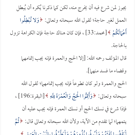
يجوز لمن شرع فيه أن يخرج منه، لكن كما ذكرنا يُكره أن يُبطل
العمل لغير حاجة؛ لقول الله سبحانه وتعالى:
وَلا تُبْطِلُوا
أَعْمَالَكُمْ
[محمد:33] ، فإن كان هناك حاجة فإن الكراهة تزول
بالحاجة.
قال المؤلف رحمه الله: [إلا الحج والعمرة فإنه يجب إتمامهما
وقضاء ما فسد منهما].
الحج والعمرة ولو كان تطوعاً فإنه يجب إتمامهما؛ لقول الله
سبحانه وتعالى:
وَأَتِمُّوا الْحَجَّ وَالْعُمْرَةَ لِلَّهِ
[البقرة:196] ،
فإذا شرع في نسك الحج أو نسك العمرة فإنه يجب عليه أن
يتمهما؛ لما تقدم من الآية، ولأن الله سبحانه وتعالى قال:
ثُمَّ
لْيَقْضُوا تَفَثَهُمْ وَلْيُوفُوا نُذُورَهُمْ وَلْيَطَّوَّفُوا بِالْبَيْتِ الْعَتِيقِ