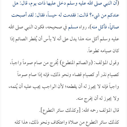
(
أن النبي صلى الله عليه وسلم دخل عليها ذات يوم، قال: هل
عندكم من شيء؟ قالت: فقدمت له حيساً، فقال: لقد أصبحت
صائماً، فأكل منه
)، رواه
مسلم
في صحيحه، فكون النبي صلى الله
عليه وسلم أكل منه هذا يدل على أنه لا بأس أن يُفطر الصائم إذا
كان صيامه تطوعاً.
وقول المؤلف: (والصائم المتطوع) يُخرج من صام صوماً واجباً،
كصيام نذر أو كصيام قضاء ونحو ذلك، فإنه إذا صام صوماً
واجباً فإنه لا يجوز له أن يقطعه؛ لأن الواجب يجب عليه أن يُتمه،
ولا يجوز له أن يخرج منه.
قال المؤلف رحمه الله: [وكذلك سائر التطوع].
كذلك سائر التطوع من صلاة واعتكاف ونحو ذلك، هذا كله