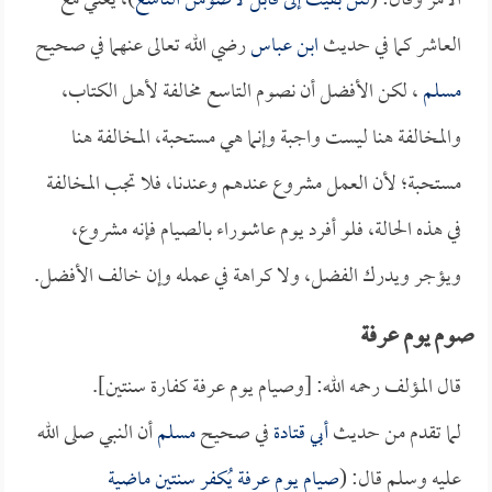
الأمر وقال: (
لئن بقيت إلى قابل لأصومن التاسع
)، يعني مع
العاشر كما في حديث
ابن عباس
رضي الله تعالى عنهما في صحيح
مسلم
، لكن الأفضل أن نصوم التاسع مخالفة لأهل الكتاب،
والمخالفة هنا ليست واجبة وإنما هي مستحبة، المخالفة هنا
مستحبة؛ لأن العمل مشروع عندهم وعندنا، فلا تجب المخالفة
في هذه الحالة، فلو أفرد يوم عاشوراء بالصيام فإنه مشروع،
ويؤجر ويدرك الفضل، ولا كراهة في عمله وإن خالف الأفضل.
صوم يوم عرفة
قال المؤلف رحمه الله: [وصيام يوم عرفة كفارة سنتين].
لما تقدم من حديث
أبي قتادة
في صحيح
مسلم
أن النبي صلى الله
عليه وسلم قال: (
صيام يوم عرفة يُكفر سنتين ماضية