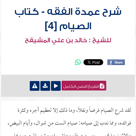
شرح عمدة الفقه - كتاب
الصيام [4]
للشيخ : خالد بن علي المشيقح
التفريغ النصي الكامل
لقد شرع الصيام فرضاً ونفلاً، وما ذلك إلا لعظيم أجره وكثرة
فوائده، ومما ندب إلى صيامه: صيام الست من شوال، وأيام البيض،