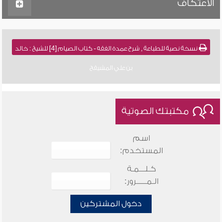
الاعتكاف
نسخة نصية للطباعة , شرح عمدة الفقه - كتاب الصيام [4] للشيخ : خالد
بن علي المشيقح
مكتبتك الصوتية
اسم
المستخدم:
كـلـــمـة
الـمـــــرور:
دخول المشتركين