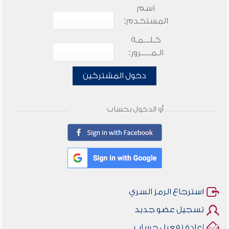
اسم
المستخدم:
كـلـــمـة
الـمـــــرور:
دخول المشتركين
أو الدخول بحساب
استرجاع الرمز السري
تسجيل عضو جديد
إعادة تفعيل حساب