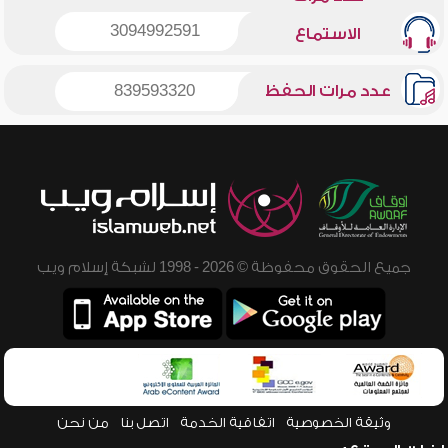
3094992591
الاستماع
عدد مرات الحفظ
839593320
جميع الحقوق محفوظة © 2026 - 1998 لشبكة إسلام ويب
وثيقة الخصوصية
اتفاقية الخدمة
اتصل بنا
من نحن