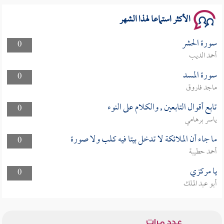
الأكثر استماعا لهذا الشهر
سورة الحشر
0
أحمد الديب
سورة المسد
0
ماجد فاروق
تابع أقوال التابعين , والكلام على النوء
0
ياسر برهامي
ما جاء أن الملائكة لا تدخل بيتا فيه كلب ولا صورة
0
أحمد حطيبة
يا مركزي
0
أبو عبد الملك
عدد مرات