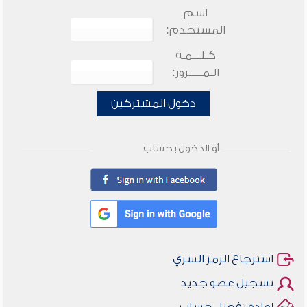
اسم
المستخدم:
كـلـــمـة
الـمـــــرور:
دخول المشتركين
أو الدخول بحساب
استرجاع الرمز السري
تسجيل عضو جديد