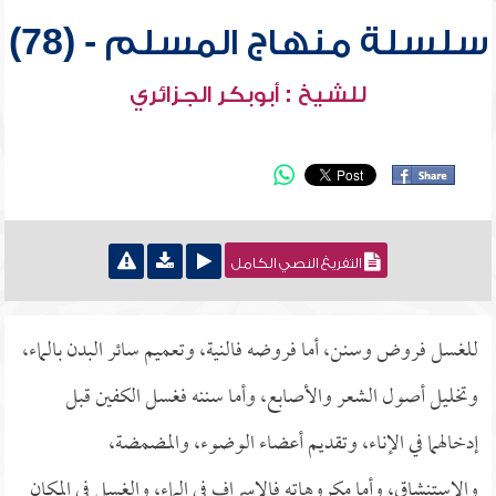
سلسلة منهاج المسلم - (78)
للشيخ : أبوبكر الجزائري
التفريغ النصي الكامل
للغسل فروض وسنن، أما فروضه فالنية، وتعميم سائر البدن بالماء،
وتخليل أصول الشعر والأصابع، وأما سننه فغسل الكفين قبل
إدخالهما في الإناء، وتقديم أعضاء الوضوء، والمضمضة،
والاستنشاق، وأما مكروهاته فالإسراف في الماء، والغسل في المكان