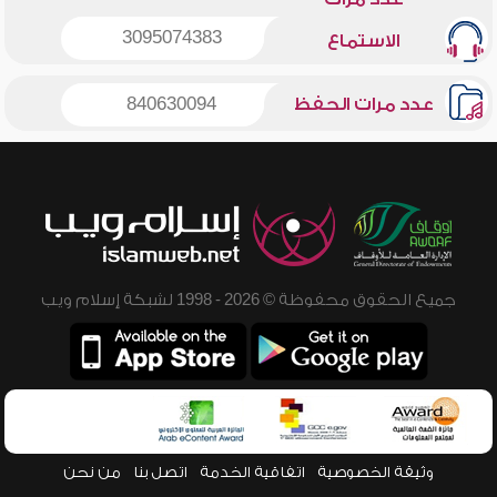
3095074383
الاستماع
عدد مرات الحفظ
840630094
جميع الحقوق محفوظة © 2026 - 1998 لشبكة إسلام ويب
وثيقة الخصوصية
اتفاقية الخدمة
اتصل بنا
من نحن