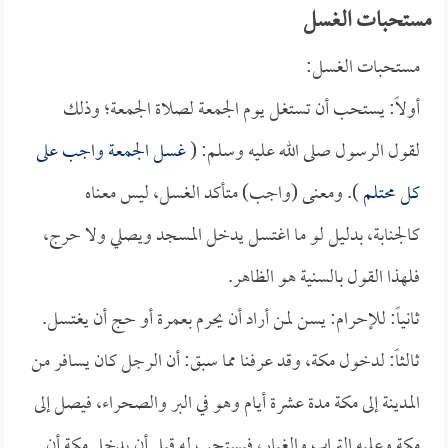
مستحبات الغسل
مستحبات الغسل:
أولاً: يستحب أن تستغل يوم الجمعة لصلاة الجمعة؛ وذلك
لقول الرسول صلى الله عليه وسلم: (
غسل الجمعة واجب على
كل محتلم
). ومعنى (واجب) متأكد الغسل، ليس معناه
كالجنابة، بدليل لو ما اغتسل يدخل المسجد ويصلي ولا حرج،
فلهذا القول بالسنية هو الظاهر.
ثانياً: للإحرام: يسن لمن أراد أن يحرم بعمرة أو حج أن يغتسل.
ثالثاً: لدخول مكة، وقد عرفنا مما سبق: أن الرجل كان يسافر من
المدينة إلى مكة مدة عشرة أيام وهو في البر والصحراء، فيصل إلى
مكة وعليه التراب والغبار، فيستحب له قبل أن يدخل مكة أن