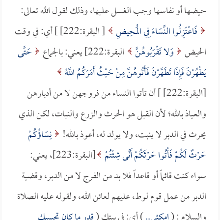
حيضها أو نفاسها وجب الغسل عليها، وذلك لقول الله تعالى:
فَاعْتَزِلُوا النِّسَاءَ فِي الْمَحِيضِ
[ البقرة:222] ] أي: في وقت
الحيض
وَلا تَقْرَبُوهُنَّ
البقرة:222] يعني: بالجماع
حَتَّى
يَطْهُرْنَ فَإِذَا تَطَهَّرْنَ فَأْتُوهُنَّ مِنْ حَيْثُ أَمَرَكُمُ اللَّهُ
[البقرة:222] ] أن تأتوا النساء من فروجهن لا من أدبارهن
والعياذ بالله؛ لأن القبل هو الحرث والزرع والنبات، لكن الذي
يحرث في الدبر لا ينبت، ولا يولد له، أعوذ بالله!
نِسَاؤُكُمْ
حَرْثٌ لَكُمْ فَأْتُوا حَرْثَكُمْ أَنَّى شِئْتُمْ
[البقرة:223]، يعني:
سواء كنت قائماً أو قاعداً فلا بد من الفرج لا من الدبر، وقضية
الدبر من عمل قوم لوط، عليهم لعائن الله، ولقوله عليه الصلاة
والسلام : (
امكثي..
) أي: في بيتك (
قدر ما كان تحبسك