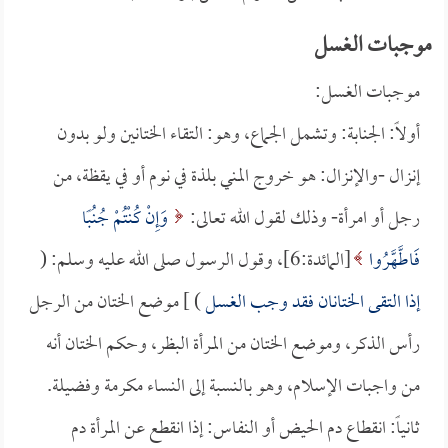
موجبات الغسل
موجبات الغسل:
أولاً: الجنابة: وتشمل الجماع، وهو: التقاء الختانين ولو بدون
إنزال -والإنزال: هو خروج المني بلذة في نوم أو في يقظة، من
رجل أو امرأة- وذلك لقول الله تعالى:
وَإِنْ كُنْتُمْ جُنُبًا
فَاطَّهَّرُوا
[المائدة:6]، وقول الرسول صلى الله عليه وسلم: (
إذا التقى الختانان فقد وجب الغسل
) ] موضع الختان من الرجل
رأس الذكر، وموضع الختان من المرأة البظر، وحكم الختان أنه
من واجبات الإسلام، وهو بالنسبة إلى النساء مكرمة وفضيلة.
ثانياً: انقطاع دم الحيض أو النفاس: إذا انقطع عن المرأة دم