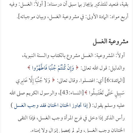
بقية، فنعيد للتذكير بإيجاز بما سبق أن درسناه: [ أولاً: الغسل: وفيه
أربع مواد: المادة الأولى: في مشروعية الغسل، وبيان موجباته].
مشروعية الغسل
أولاً: المشروعية: الغسل مشروع بالكتاب والسنة النبوية،
والدليل: قول الله تعالى:
وَإِنْ كُنْتُمْ جُنُبًا فَاطَّهَّرُوا
[المائدة:6] أي: اغتسلوا. وقال تعالى:
وَلا جُنُبًا إِلَّا عَابِرِي
سَبِيلٍ حَتَّى تَغْتَسِلُوا
[النساء:43]، والرسول الكريم صلى الله
عليه وسلم يقول: (
إذا تجاوز الختان الختان فقد وجب الغسل
)
رأس الذكر إذا دخل في فرج المرأة وجب الغسل، فإذا التقى
الختانان وجب الغسل، ولو لم يحصل إنزال ولا إمناء.