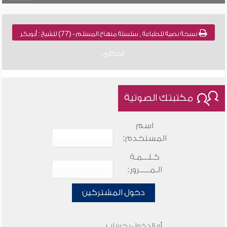
نسخة نصية للطباعة , سلسلة منهاج المسلم - (77) للشيخ : أبوبكر
الجزائري
مكتبتك الصوتية
اسم
المستخدم:
كـلـــمـة
الـمـــــرور:
دخول المشتركين
أو الدخول بحساب