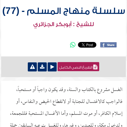
سلسلة منهاج المسلم - (77)
للشيخ : أبوبكر الجزائري
التفريغ النصي الكامل
الغسل مشروع بالكتاب والسنة، وقد يكون واجباً أو مستحباً،
فالواجب كالاغتسال للجنابة أو لانقطاع الحيض والنفاس، أو
إسلام الكافر، أو موت المسلم، وأما الأغسال المستحبة فللجمعة،
ولدخول مكة، وللعيدين، وغيرها، وللغسل بنوعيه السابقين جملة