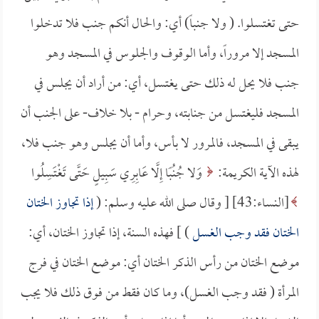
حتى تغتسلوا. ( ولا جنباً) أي: والحال أنكم جنب فلا تدخلوا
المسجد إلا مروراً، وأما الوقوف والجلوس في المسجد وهو
جنب فلا يحل له ذلك حتى يغتسل، أي: من أراد أن يجلس في
المسجد فليغتسل من جنابته، وحرام - بلا خلاف- على الجنب أن
يبقى في المسجد، فالمرور لا بأس، وأما أن يجلس وهو جنب فلا،
لهذه الآية الكريمة:
وَلا جُنُبًا إِلَّا عَابِرِي سَبِيلٍ حَتَّى تَغْتَسِلُوا
[النساء:43] [ وقال صلى الله عليه وسلم: (
إذا تجاوز الختان
الختان فقد وجب الغسل
) ] فهذه السنة، إذا تجاوز الختان، أي:
موضع الختان من رأس الذكر الختان أي: موضع الختان في فرج
المرأة ( فقد وجب الغسل)، وما كان فقط من فوق ذلك فلا يجب