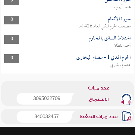
0
محمد أيوب
سورة الأنعام
0
مصحف الحرم المكي لعام 1426هـ
اختلاط السائق بالمحارم
0
أحمد القطان
الحرم المدني 1 - عصام البخارى
0
عصام بخاري
عدد مرات
3095032709
الاستماع
عدد مرات الحفظ
840032457