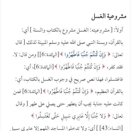
مشروعية الغسل
أولاً: [ مشروعيته: الغسل مشروع بالكتاب والسنة ] أي:
بالقرآن، وبسنة النبي صلى الله عليه وسلم المبينة لذلك [ قال
تعالى:
وَإِنْ كُنْتُمْ جُنُبًا فَاطَّهَّرُوا
[المائدة:6]] ومن قال: لا.
فقد كفر،
وَإِنْ كُنْتُمْ جُنُبًا فَاطَّهَّرُوا
[المائدة:6]، أي:
فاغتسلوا، فهذا نص صريح في وجوب الغسل بالكتاب، أي:
بالقرآن العظيم،
وَإِنْ كُنْتُمْ جُنُبًا فَاطَّهَّرُوا
[المائدة:6] فمن
كانت عليه جنابة يجب أن يتطهر حتى يصلي على طهر [ وقال
تعالى:
وَلا جُنُبًا إِلَّا عَابِرِي سَبِيلٍ حَتَّى تَغْتَسِلُوا
[النساء:43] ] أي: ولا تدخلوا المساجد اللهم إلا عابري سبيل