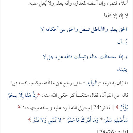
أعلاه لمثمر، وإن أسفله لمغدق، وأنه يعلو ولا يُعلى عليه.
لا إله إلا الله!
الحق يعلو والأباطل تسفل والحق عن أحكامه لا
يُسأل
و إذا استحالت حالة وتبدلت فالله عز وجل لا
يتبدل
ما زال به قومه -بـ
الوليد
- حتى رجع عن مقالته، وكذب نفسه فيما
قاله عن القرآن، فقال منتكساً كما حكى الله عنه:
إِنْ هَذَا إِلَّا سِحْرٌ
يُؤْثَرُ
[المدثر:24] ويتولى الله الرد عليه ويعنفه ويتهدده:
سَأُصْلِيهِ سَقَرَ
*
وَمَا أَدْرَاكَ مَا سَقَرُ
*
لا تُبْقِي وَلا تَذَرُ