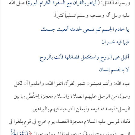
ورسوله القائل: (
الماهر بالقرآن مع السفرة الكرام البررة
) صلى الله
عليه وعلى آله وصحبه وسلم تسليماً كثيراً.
يا خادم الجسم كم تسعى لخدمته أتعبت جسمك
فيما فيه خسران
أقبل على الروح واستكمل فضائلها فأنت بالروح
لا بالجسم إنسان
عباد الله: وأنتم تعيشون شهر القرآن اتقوا الله، واعلموا أن لكل
رسول من الرسل عليهم الصلاة والسلام معجزة اِختُصَّ بها بين
الرسل؛ ليصدقه قومه وليعلن التوحيد فيهم بالبراهين.
فكان لموسى عليه السلام معجزة العصا، يوم خرج في قومٍ بلغوا في
السحر ذروته ومنتهاه، فأتت عصاه تلقف ما صنعوا:
فَوَقَعَ الْحَقُّ