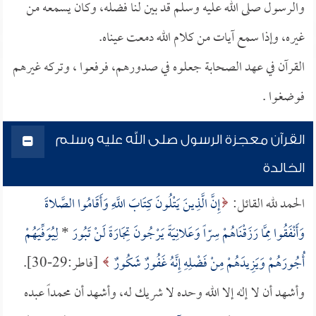
والرسول صلى الله عليه وسلم قد بين لنا فضله، وكان يسمعه من
غيره، وإذا سمع آيات من كلام الله دمعت عيناه.
القرآن في عهد الصحابة جعلوه في صدورهم، فرفعوا ، وتركه غيرهم
فوضغوا .
القرآن معجزة الرسول صلى الله عليه وسلم
الخالدة
الحمد لله القائل:
إِنَّ الَّذِينَ يَتْلُونَ كِتَابَ اللَّهِ وَأَقَامُوا الصَّلاةَ
وَأَنْفَقُوا مِمَّا رَزَقْنَاهُمْ سِرّاً وَعَلانِيَةً يَرْجُونَ تِجَارَةً لَنْ تَبُورَ
*
لِيُوَفِّيَهُمْ
أُجُورَهُمْ وَيَزِيدَهُمْ مِنْ فَضْلِهِ إِنَّهُ غَفُورٌ شَكُورٌ
[فاطر:29-30].
وأشهد أن لا إله إلا الله وحده لا شريك له، وأشهد أن محمداً عبده