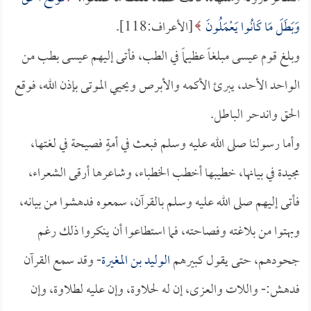
وَبَطَلَ مَا كَانُوا يَعْمَلُونَ
[الأعراف:118].
وبلغ قوم عيسى مبلغاً عظيماً في الطب، فأتى إليهم عيسى بطب من
الواحد الأحد، يبرئ الأكمه والأبرص ويحيي الموتى بإذن الله، فوقع
الحق واندحر الباطل.
وأما رسولنا صلى الله عليه وسلم فبعث في أمةٍ فصيحة في لغتها،
مجيدة في بيانها، خطيبها أخطب الخطباء، وشاعرها أرقى الشعراء،
فأتى إليهم صلى الله عليه وسلم بالقرآن، سمعوه فدهشوا من بيانه،
وبهتوا من بلاغته وفصاحته، فما استطاعوا أن ينكروا ذلك رغم
جحودهم، حتى يقول كبيرهم
الوليد بن المغيرة
- وقد سمع القرآن
فدهش:- واللات والعزى، إن له لحلاوة، وإن عليه لطلاوة، وإن