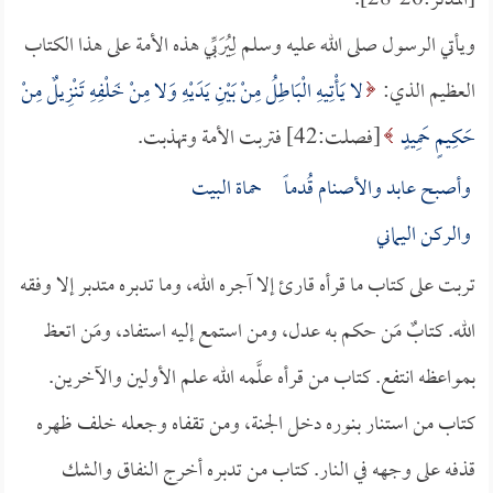
[المدثر:26-28].
ويأتي الرسول صلى الله عليه وسلم لِيُرَبِّي هذه الأمة على هذا الكتاب
العظيم الذي:
لا يَأْتِيهِ الْبَاطِلُ مِنْ بَيْنِ يَدَيْهِ وَلا مِنْ خَلْفِهِ تَنْزِيلٌ مِنْ
حَكِيمٍ حَمِيدٍ
[فصلت:42] فتربت الأمة وتهذبت.
وأصبح عابد والأصنام قُدماً حماة البيت
والركن اليماني
تربت على كتاب ما قرأه قارئ إلا آجره الله، وما تدبره متدبر إلا وفقه
الله. كتابٌ مَن حكم به عدل، ومن استمع إليه استفاد، ومَن اتعظ
بمواعظه انتفع. كتاب من قرأه علَّمه الله علم الأولين والآخرين.
كتاب من استنار بنوره دخل الجنة، ومن تقفاه وجعله خلف ظهره
قذفه على وجهه في النار. كتاب من تدبره أخرج النفاق والشك