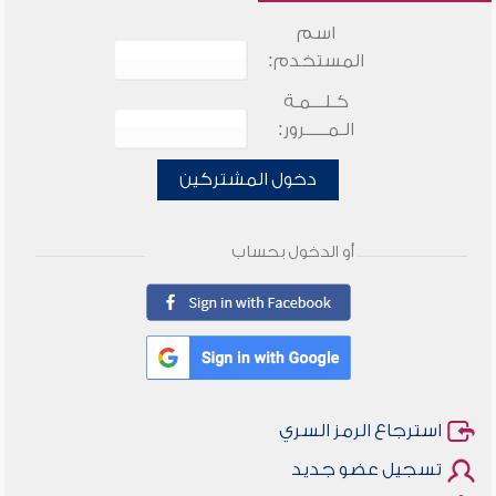
اسم
المستخدم:
كـلـــمـة
الـمـــــرور:
دخول المشتركين
أو الدخول بحساب
استرجاع الرمز السري
تسجيل عضو جديد