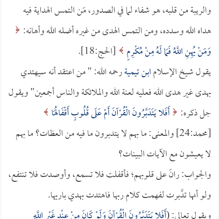
والريبة من قلبه، هو شفاء لما في الصدور، مَن التمس الهداية فيه
هداه الله وسدده، ومن التمس الهدى من غيره أضله الله وأهانه:
وَمَنْ يُهِنِ اللَّهُ فَمَا لَهُ مِنْ مُكْرِمٍ
[الحج:18].
يقول شيخ الإسلام
ابن تيمية
رحمه الله: " من اعتقد أنه سيهتدي
بهدى غير هدى الله فعليه لعنة الله والملائكة والناس أجمعين" ويقول
جل ذكره:
أَفَلا يَتَدَبَّرُونَ الْقُرْآنَ أَمْ عَلَى قُلُوبٍ أَقْفَالُهَا
[محمد:24] والمعنى: ما بهم لا يتدبرون ما فيه من العظات؟ ما بهم
لا يعيشون مع الآيات البينات؟
والجواب: رانَ على قلوبهم؛ فأقفلت فلا تسمع، وأوصدت فلا تنتفع،
ولو أنها تدَّبرت لفهمت كلام ربها فاهتدت بهدي باريها.
ويقول تعالى: (
أَفَلا يَتَدَبَّرُونَ الْقُرْآنَ وَلَوْ كَانَ مِنْ عِنْدِ غَيْرِ اللَّهِ