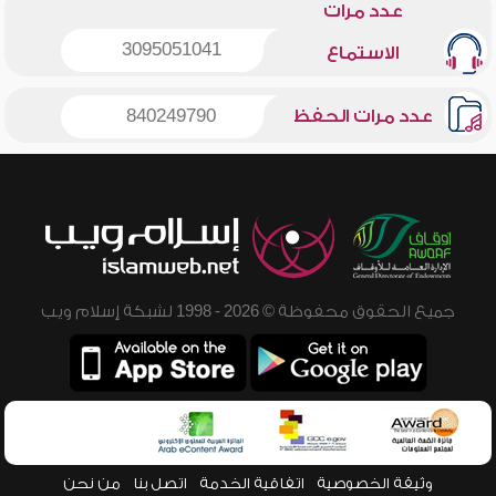
عدد مرات
3095051041
الاستماع
عدد مرات الحفظ
840249790
جميع الحقوق محفوظة © 2026 - 1998 لشبكة إسلام ويب
وثيقة الخصوصية
اتفاقية الخدمة
اتصل بنا
من نحن