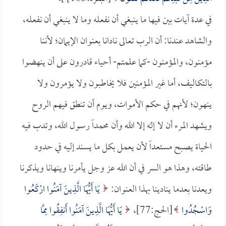
في عدة آيات بين فيها ما ينبغي أن نفعله وما لا ينبغي أن نفعله،
والشاهد عندنا: أن الرب تعالى نادانا بعنوان الإيمان؛ لأننا
مؤمنون، والمؤمنون -كما علمتم- أحياء قادرون على أن ينهضوا
بالتكاليف، أما غير المؤمنين فلا يخاطبون ولا يؤمرون ولا
ينهون؛ لأنهم في حكم الأموات، ويوم أن تنطق فيهم الروح
ويشهد المرء أن لا إله إلا الله وأن محمداً رسول الله، وتدب فيه
الحياة يصبح مستعداً لأن يعمل بكل ما يسند إليه في حدود
طاقته، وهذا هو السر في أن الله عز وجل يأمرنا وينهانا ويذكرنا
ويعدنا بعدما ينادينا بهذا العنوان:
يَا أَيُّهَا الَّذِينَ آمَنُوا ارْكَعُوا
وَاسْجُدُوا
[الحج:77]،
يَا أَيُّهَا الَّذِينَ آمَنُوا أَنفِقُوا مِمَّا