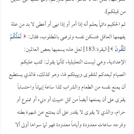
من قبلكم).
ثم الحكيم دائماً يعلم أنه إذا أمر أو إذا نهى أو أعطى لا بد من علة
يفهمها العاقل فتسكن نفسه وترضى بالمطلوب، فقال:
لَعَلَّكُمْ
تَتَّقُونَ
[البقرة:183] لعل هذه يسميها بعض العالمين:
الإعدادية، وهي ليست التعليلية، كأنما يقول: كتب عليكم
الصيام ليعدكم للتقوى ويهيئكم لها، وهو كذلك، فالذي يستطيع
أن يمنع نفسه من الطعام والشراب كذا ساعة إيماناً واحتساباً
يقوى على أن يمنعها أيضاً من كل خبيث أو دنيء أو ممنوع أو
حرام، والذي لا يقوى لا يقدر على أن يمتنع عن شهوة بطنه
وفرجه ساعات معدودة وأياماً معدودة فهو لما سواها أولى ألا