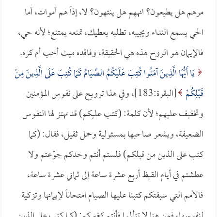
مرهم هل يطيعون؟ انههم هل ينتهون؟ لا، إذاً هم أموات، أما
الحي يسمع النداء ويجيبه، تطلبه يعطيك، تمنعه يمتنع؛ لأنه حي،
فالإيمان هو الروح هذه هي الحقيقة، وفاقده ميت أحب أم كره.
يَا أَيُّهَا الَّذِينَ آمَنُوا كُتِبَ عَلَيْكُمُ الصِّيَامُ كَمَا كُتِبَ عَلَى الَّذِينَ مِنْ
قَبْلِكُمْ
[البقرة:183]، وفي هذا ترويح على نفوس المؤمنين
وتخفيف عليهم؛ لأن كلمة: (كتب عليكم) قد تهتز لها النفوس
الضعيفة، ويشعر صاحبها بمسئولية وحمل ثقيل، فقال: (كما
كتب على الذين من قبلكم) فلستم أنتم وحدكم جوّعتم ولا
عطشتم في أيام القيظ أربع عشرة ساعة إلى ثماني عشرة ساعة،
فالأمم التي سبقتكم كتبنا عليها الصيام امتحاناً لإيمانها وتزكية
لنفوسها، فمن هنا لا تتألموا فأنتم كغيركم: (كما كتب على الذين