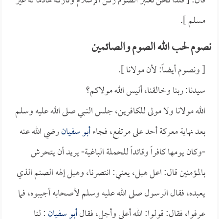
قال: [ فلذا نحن نعتبر الصوم ركن الإسلام وتاركه هادماً له غير
مسلم ].
نصوم لحب الله الصوم والصائمين
[ ونصوم أيضاً: لأن مولانا ].
سيدنا: ربنا وخالقنا، أليس الله مولاكم؟
الله مولانا ولا مولى للكافرين، جلس النبي صلى الله عليه وسلم
بعد نهاية معركة أحد على مرتفع، فجاء
أبو سفيان
رضي الله عنه
-وكان يومها كافراً وقائداً للحملة الباغية- يريد أن يتحرش
بالمؤمنين قال: اعل هبل، يعني: انتصرنا، وهبل إلهه الصنم الذي
يعبده، فقال الرسول صلى الله عليه وسلم لأصحابه أجيبوه، فما
عرفوا، فقال: قولوا: الله أعلى وأجل، فقال
أبو سفيان
: لنا