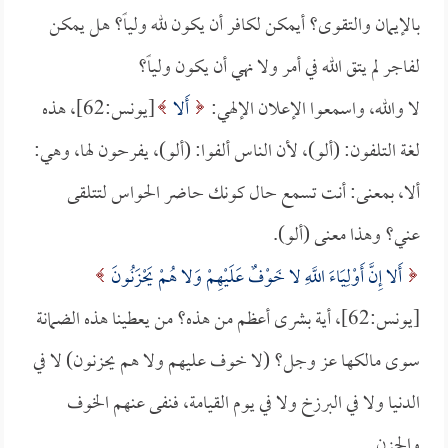
بالإيمان والتقوى؟ أيمكن لكافر أن يكون لله ولياً؟ هل يمكن
لفاجر لم يتق الله في أمر ولا نهي أن يكون ولياً؟
لا والله، واسمعوا الإعلان الإلهي:
أَلا
[يونس:62]، هذه
لغة التلفون: (ألو)، لأن الناس ألفوا: (ألو)، يفرحون لها، وهي:
ألا، بمعنى: أنت تسمع حال كونك حاضر الحواس لتتلقى
عني؟ وهذا معنى (ألو).
أَلا إِنَّ أَوْلِيَاءَ اللَّهِ لا خَوْفٌ عَلَيْهِمْ وَلا هُمْ يَحْزَنُونَ
[يونس:62]، أية بشرى أعظم من هذه؟ من يعطينا هذه الضمانة
سوى مالكها عز وجل؟ (لا خوف عليهم ولا هم يحزنون) لا في
الدنيا ولا في البرزخ ولا في يوم القيامة، فنفى عنهم الخوف
والحزن.