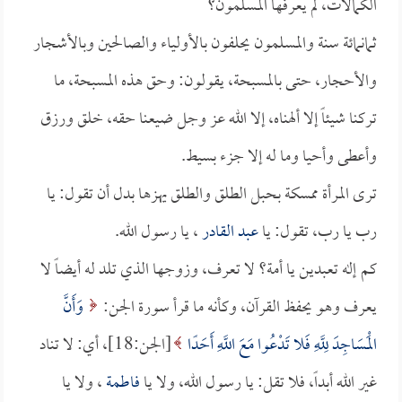
الكمالات، لم يعرفها المسلمون؟
ثمانمائة سنة والمسلمون يحلفون بالأولياء والصالحين وبالأشجار
والأحجار، حتى بالمسبحة، يقولون: وحق هذه المسبحة، ما
تركنا شيئاً إلا ألهناه، إلا الله عز وجل ضيعنا حقه، خلق ورزق
وأعطى وأحيا وما له إلا جزء بسيط.
ترى المرأة ممسكة بحبل الطلق والطلق يهزها بدل أن تقول: يا
رب يا رب، تقول: يا
عبد القادر
، يا رسول الله.
كم إله تعبدين يا أمة؟ لا تعرف، وزوجها الذي تلد له أيضاً لا
يعرف وهو يحفظ القرآن، وكأنه ما قرأ سورة الجن:
وَأَنَّ
الْمَسَاجِدَ لِلَّهِ فَلا تَدْعُوا مَعَ اللَّهِ أَحَدًا
[الجن:18]، أي: لا تناد
غير الله أبداً، فلا تقل: يا رسول الله، ولا يا
فاطمة
، ولا يا