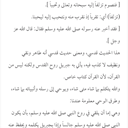
[ فنصوم تزلفاً إليه سبحانه وتعالى وتحبباً ].
(تزلفاً) أي: تقرباً إذ نقرب منه ونتحبب إليه ليحبنا.
[ فقد أخبر عنه رسوله صلى الله عليه وسلم فقال: قال الله عز
وجل ].
هذا الحديث قدسي، ومعنى حديث قدسي أنه طاهر ونقي
ونظيف لا كذب فيه، يأتي به جبريل روح القدس ولكنه ليس من
القرآن، لأن القرآن كتاب خاص.
والله يتكلم بما شاء متى شاء، ويوحي إلى رسله وأنبيائه بما شاء،
وطرق الوحي معلومة عندنا:
وهي إما أن يلقي في روع النبي صلى الله عليه وسلم، بأن يكون
النبي صلى الله عليه وسلم جالساً وإذا بجبريل يكلمه ويحفظ عنه