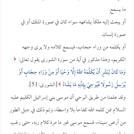
ما يسمع.
أو يبعث إليه ملكاً يشافهه سواء كان في صورة الملك أو في
صورة إنسان.
أو يكلمه من وراء حجاب، فيسمع كلامه ولا يرى وجهه
الكريم، وهذا مذكور في آية من سورة الشورى يقول تعالى:
وَمَا كَانَ لِبَشَرٍ أَنْ يُكَلِّمَهُ اللَّهُ إِلَّا وَحْيًا أَوْ مِنْ وَرَاءِ حِجَابٍ أَوْ
يُرْسِلَ رَسُولًا فَيُوحِيَ بِإِذْنِهِ مَا يَشَاءُ
[الشورى:51].
وقد علمنا من طريق الوحي أن موسى بني إسرائيل الكليم عليه
السلام ممن كلمه الله كفاحاً بلا واسطة، وتم ذلك في جبل الطور
من أرض سيناء، فسمع موسى غير ما مرة كلام ربه، حتى رغب