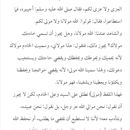
العزى ولا عزى لكم، فقال صلى الله عليه وسلم: أجيبوه، فما
استطاعوا، فقال: قولوا: الله مولانا ولا مولى لكم.
والشاهد عندنا: الله مولانا، وهل يجوز أن تسمي خادمك
مولاك؟ يجوز ذلك، فتقول: هذا مولاي، وسميت الخادم مولاك
لأنه يحميك ويحوطك ويحفظك ويقضي حاجتك ويستجيب
دعوتك، ولهذا سمينا الله مولى؛ لأنه يقضي حوائجنا ويحفظنا
ويكلؤنا ويعطينا ويشفينا، فهو مولانا.
فهذا اللفظ (مولى) تطلق على السيد وعلى الخادم، لكن لا يجوز
أن نقول: نحن موالي الله عز وجل، بل نقول: نحن عبيده،
ونتأدب معه؛ لأننا لا نستطيع أن نقضي ما يطلب، أو نحفظ الله