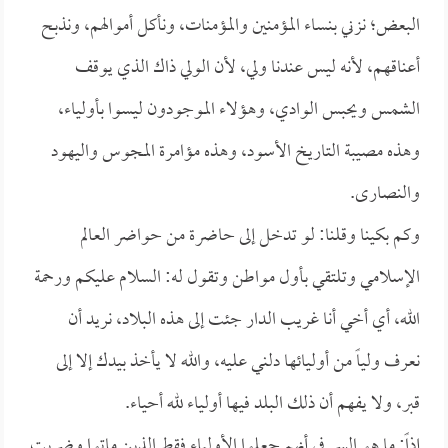
البعض؛ نزني بنساء المؤمنين والمؤمنات، ونأكل أموالهم، ونذبح
أعناقهم، لأنه ليس عندنا ولي، لأن الولي ذاك الذي يوقف
الشمس ويحبس الوادي، وهؤلاء الموجودون ليسوا بأولياء،
وهذه مصيبة التاريخ الأسود، وهذه مؤامرة المجوس واليهود
والنصارى.
وكم بكينا وقلنا: لو تدخل إلى حاضرة من حواضر العالم
الإسلامي وتلتقي بأول مواطن وتقول له: السلام عليكم ورحمة
الله، أي أخي أنا غريب الدار جئت إلى هذه البلاد، نريد أن
نعرف ولياً من أوليائها دلني عليه، والله لا يأخذ بيدك إلا إلى
قبر، ولا يفهم أن ذلك البلد فيها أولياء لله أحياء.
إذاً: ما هو السر في أنهم جعلوا الأولياء فقط الذين ماتوا وضربت