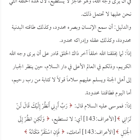
في أن يرى وجه الله، وهو عاجز لا يستطيع، لأن هذه الخلقة التي
نحن عليها لا تحتمل ذلك.
والدليل: أن سمع الإنسان وبصره محدود، وكذلك طاقته البدنية
محدودة، وكذلك عقله وإدراكه محدود.
إذاً: لما يخلقنا الله خلقاً آخر ذاك الخلق قادر على أن يرى وجه الله
الكريم، وذلكم في العالم الأعلى في دار السلام، حين ينظر الجبار
إلى أهل الجنة ويسلم عليهم سلاماً قولاً لا كتابة من رب رحيم،
أما اليوم فطاقتنا محدودة.
إذاً: فموسى عليه السلام قال:
رَبِّ أَرِنِي أَنظُرْ إِلَيْكَ قَالَ لَنْ
تَرَانِي
[الأعراف:143] أي: لا تستطيع،
وَلَكِنِ انظُرْ إِلَى
الْجَبَلِ
[الأعراف:143] أمامك،
فَإِنِ اسْتَقَرَّ مَكَانَهُ