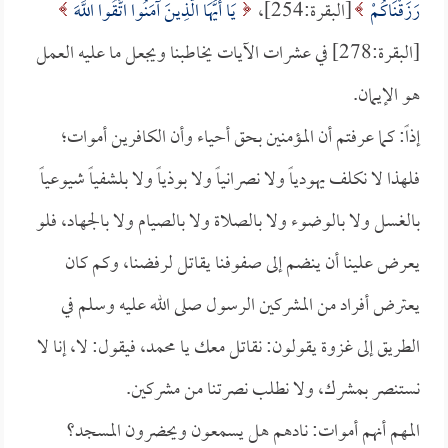
رَزَقْنَاكُمْ
[البقرة:254]،
يَا أَيُّهَا الَّذِينَ آمَنُوا اتَّقُوا اللَّهَ
[البقرة:278] في عشرات الآيات يخاطبنا ويجعل ما عليه العمل
هو الإيمان.
إذاً: كما عرفتم أن المؤمنين بحق أحياء وأن الكافرين أموات؛
فلهذا لا نكلف يهودياً ولا نصرانياً ولا بوذياً ولا بلشفياً شيوعياً
بالغسل ولا بالوضوء ولا بالصلاة ولا بالصيام ولا بالجهاد، فلو
يعرض علينا أن ينضم إلى صفوفنا يقاتل لرفضنا، وكم كان
يعترض أفراد من المشركين الرسول صلى الله عليه وسلم في
الطريق إلى غزوة يقولون: نقاتل معك يا محمد، فيقول: لا، إنا لا
نستنصر بمشرك، ولا نطلب نصرتنا من مشركين.
المهم أنهم أموات: نادهم هل يسمعون ويحضرون المسجد؟