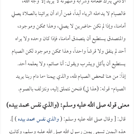
الآدمي يترك طعامه وشرابه وشهوته لا يريد إلا وجه الله،
فالصيام لا يدخله الرياء أبداً، فمن أراد أن يرائينا بالصلاة يصلي
أمامنا، وإذا لم نكن حاضرين لا يصلي، وهذا ممكن وموجود،
والمتصدق يستطيع أن يتصدق أمامنا، فإذا كان وحده ولا يراه
أحد لم ينفق ولا قرشاً واحداً، وهذا ممكن وموجود لكن الصيام
يستطيع أن يأكل ويشرب ويقول: أنا صائم، ولا يعلمه أحد.
إذاً: من هنا تمحض الصيام لله، والذي يهمنا -ما دام ربنا يريد
الصيام- قوله: (هذا لي) فنحن نتملق إليه، ونتزلف بالصوم.
معنى قوله صلى الله عليه وسلم: (والذي نفس محمد بيده)
قال: [ وقال صلى الله عليه وسلم: (
والذي نفس محمد بيده
) ].
هذه اليمين تسمى يمين رسول الله صلى الله عليه وسلم، وكانت