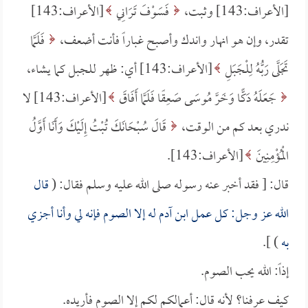
[الأعراف:143] وثبت،
فَسَوْفَ تَرَانِي
[الأعراف:143]
تقدر، وإن هو انهار واندك وأصبح غباراً فأنت أضعف،
فَلَمَّا
تَجَلَّى رَبُّهُ لِلْجَبَلِ
[الأعراف:143] أي: ظهر للجبل كما يشاء،
جَعَلَهُ دَكًّا وَخَرَّ مُوسَى صَعِقًا فَلَمَّا أَفَاقَ
[الأعراف:143] لا
ندري بعد كم من الوقت،
قَالَ سُبْحَانَكَ تُبْتُ إِلَيْكَ وَأَنَا أَوَّلُ
الْمُؤْمِنِينَ
[الأعراف:143].
قال: [ فقد أخبر عنه رسوله صلى الله عليه وسلم فقال: (
قال
الله عز وجل: كل عمل ابن آدم له إلا الصوم فإنه لي وأنا أجزي
به
) ].
إذاً: الله يحب الصوم.
كيف عرفنا؟ لأنه قال: أعمالكم لكم إلا الصوم فأريده.