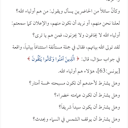
وكأنّ سائلاً من الحاضرين يسأل ويقول: من هم أولياء الله؟
لعلنا نحن منهم، أو نريد أن نكون منهم، والإعلان كما سمعتم:
أولياء الله لا يخافون ولا يحزنون، فمن هم يا ترى؟
لقد تولى الله بيانهم، فقال في جملة مستأنفة استئنافاً بيانياً، واقعة
في جواب سؤال، قال:
الَّذِينَ آمَنُوا وَكَانُوا يَتَّقُونَ
[يونس:63]، هؤلاء هم أولياء الله.
وهل يشترط لأحدهم أن تكون مسبحته خمسة أمتار؟
وهل يشترط أن تكون عمامته خضراء؟
وهل يشترط أن يكون سيداً شريفاً؟
وهل يشترط أن يوقف الشمس في السماء ويحدث؟