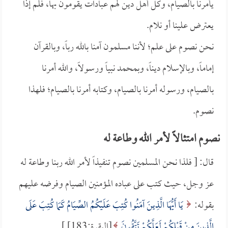
يأمرنا بالصيام، وكل أهل دين لهم عبادات يقومون بها، فلم إذاً
يعترض علينا أو نلام.
نحن نصوم على علم؛ لأننا مسلمون آمنا بالله رباً، وبالقرآن
إماماً، وبالإسلام ديناً، وبمحمد نبياً ورسولاً، والله أمرنا
بالصيام، ورسوله أمرنا بالصيام، وكتابه أمرنا بالصيام؛ فلهذا
نصوم.
نصوم امتثالاً لأمر الله وطاعة له
قال: [ فلذا نحن المسلمين نصوم تنفيذاً لأمر الله ربنا وطاعة له
عز وجل، حيث كتب على عباده المؤمنين الصيام وفرضه عليهم
بقوله:
يَا أَيُّهَا الَّذِينَ آمَنُوا كُتِبَ عَلَيْكُمُ الصِّيَامُ كَمَا كُتِبَ عَلَى
الَّذِينَ مِنْ قَبْلِكُمْ لَعَلَّكُمْ تَتَّقُونَ
[البقرة:183] ].