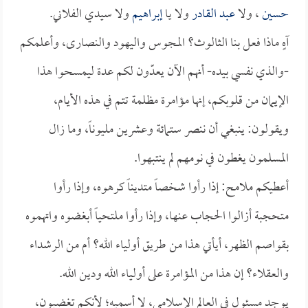
حسين
، ولا
عبد القادر
ولا يا
إبراهيم
ولا سيدي الفلاني.
آهٍ ماذا فعل بنا الثالوث؟ المجوس واليهود والنصارى، وأعلمكم
-والذي نفسي بيده- أنهم الآن يعدّون لكم عدة ليمسحوا هذا
الإيمان من قلوبكم، إنها مؤامرة مظلمة تتم في هذه الأيام،
ويقولون: ينبغي أن ننصر ستمائة وعشرين مليوناً، وما زال
المسلمون يغطون في نومهم لم ينتبهوا.
أعطيكم ملامح: إذا رأوا شخصاً متديناً كرهوه، وإذا رأوا
متحجبة أزالوا الحجاب عنها، وإذا رأوا ملتحياً أبغضوه واتهموه
بقواصم الظهر، أيأتي هذا من طريق أولياء الله؟ أم من الرشداء
والعقلاء؟ إن هذا من المؤامرة على أولياء الله ودين الله.
يوجد مسئول في العالم الإسلامي، لا أسميه؛ لأنكم تغضبون،