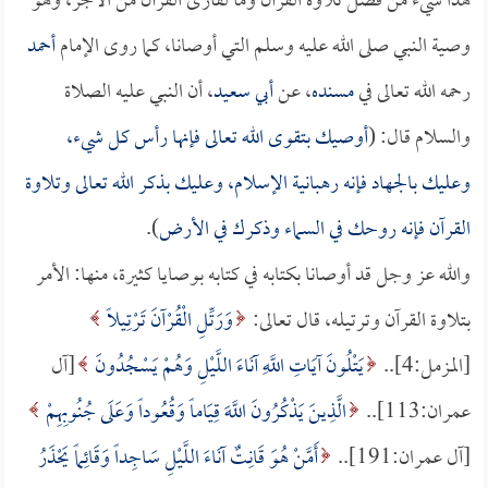
هذا شيءٌ من فضل تلاوة القرآن وما لقارئ القرآن من الأجر، وهو
وصية النبي صلى الله عليه وسلم التي أوصانا، كما روى الإمام
أحمد
رحمه الله تعالى في
مسنده
، عن
أبي سعيد
، أن النبي عليه الصلاة
والسلام قال: (
أوصيك بتقوى الله تعالى فإنها رأس كل شيء،
وعليك بالجهاد فإنه رهبانية الإسلام، وعليك بذكر الله تعالى وتلاوة
القرآن فإنه روحك في السماء وذكرك في الأرض
).
والله عز وجل قد أوصانا بكتابه في كتابه بوصايا كثيرة، منها: الأمر
بتلاوة القرآن وترتيله، قال تعالى:
وَرَتِّلِ الْقُرْآنَ تَرْتِيلاً
[المزمل:4]..
يَتْلُونَ آيَاتِ اللَّهِ آنَاءَ اللَّيْلِ وَهُمْ يَسْجُدُونَ
[آل
عمران:113]..
الَّذِينَ يَذْكُرُونَ اللَّهَ قِيَاماً وَقُعُوداً وَعَلَى جُنُوبِهِمْ
[آل عمران:191]..
أَمَّنْ هُوَ قَانِتٌ آنَاءَ اللَّيْلِ سَاجِداً وَقَائِماً يَحْذَرُ