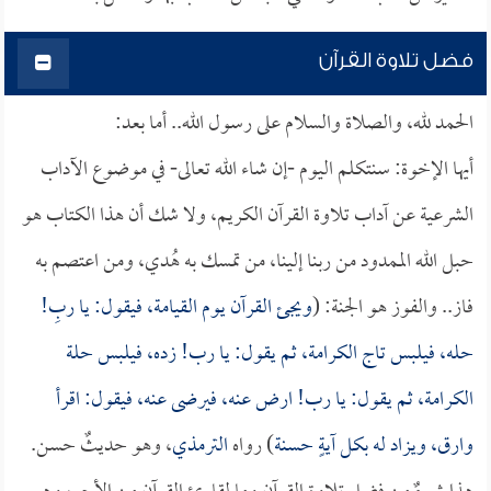
فضل تلاوة القرآن
الحمد لله، والصلاة والسلام على رسول الله.. أما بعد:
أيها الإخوة: سنتكلم اليوم -إن شاء الله تعالى- في موضوع الآداب
الشرعية عن آداب تلاوة القرآن الكريم، ولا شك أن هذا الكتاب هو
حبل الله الممدود من ربنا إلينا، من تمسك به هُدي، ومن اعتصم به
فاز.. والفوز هو الجنة: (
ويجئ القرآن يوم القيامة، فيقول: يا ربِ!
حله، فيلبس تاج الكرامة، ثم يقول: يا رب! زده، فيلبس حلة
الكرامة، ثم يقول: يا رب! ارض عنه، فيرضى عنه، فيقول: اقرأ
وارق، ويزاد له بكل آيةٍ حسنة
) رواه
الترمذي
، وهو حديثٌ حسن.