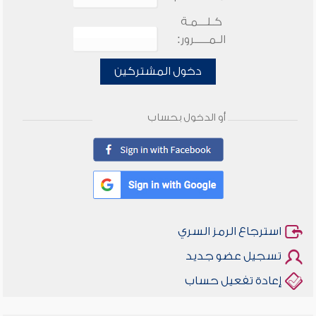
كـلـــمـة
الـمـــــرور:
دخول المشتركين
أو الدخول بحساب
استرجاع الرمز السري
تسجيل عضو جديد
إعادة تفعيل حساب