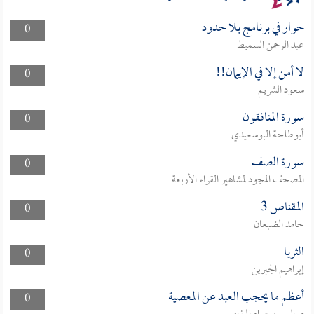
حوار في برنامج بلا حدود
0
عبد الرحمن السميط
لا أمن إلا في الإيمان!!
0
سعود الشريم
سورة المنافقون
0
أبوطلحة البوسعيدي
سورة الصف
0
المصحف المجود لمشاهير القراء الأربعة
المقناص 3
0
حامد الضبعان
الثريا
0
إبراهيم الجبرين
أعظم ما يحجب العبد عن المعصية
0