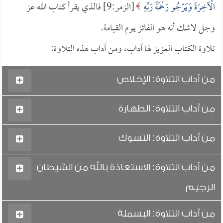
الْآخِرَةَ وَيَرْجُو رَحْمَةَ رَبِّهِ
[الزمر:9] فالذي يقرأ كتاب الله عز
وجل لاشك أنه هو الفائز يوم القيامة.
تلاوة الكتاب العزيز لها آداب، ومن آداب هذه التلاوة:
من آداب التلاوة: الإخلاص
من آداب التلاوة: الطهارة
من آداب التلاوة: التسوك
من آداب التلاوة: الاستعاذة بالله من الشيطان
الرجيم
من آداب التلاوة: البسملة