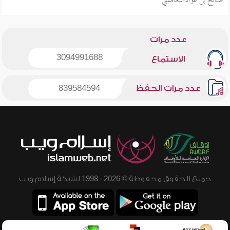
صالح بن عواد المغامسي
عدد مرات
3094991688
الاستماع
عدد مرات الحفظ
839584594
جميع الحقوق محفوظة © 2026 - 1998 لشبكة إسلام ويب