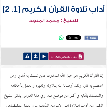
آداب تلاوة القرآن الكريم [1، 2]
للشيخ : محمد المنجد
التفريغ النصي الكامل
إن القرآن الكريم هو حبل الله الممدود، فمن تمسك به هُدي ومن
اعتصم به فاز، ولقد أوصانا الله بتلاوته وتدبره والعمل بأحكامه
والتمسك بآدابه في أكثر من موضع منه. وفي هذا الدرس يذكر الشيخ
الكثير من آداب التلاوة التي لابد من التأدب بها والعمل بمقتضاها.