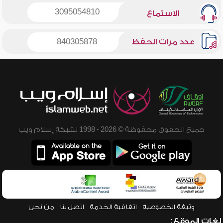
3095054810
الاستماع
عدد مرات الحفظ
840305878
جميع الحقوق محفوظة © 2026 - 1998 لشبكة إسلام ويب
وثيقة الخصوصية
اتفاقية الخدمة
اتصل بنا
من نحن
لغات الموقع: