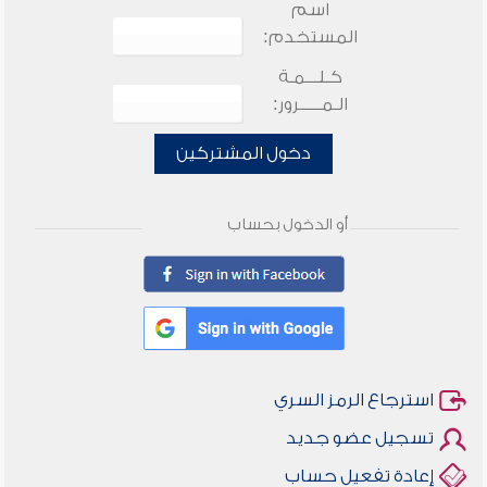
اسم
المستخدم:
كـلـــمـة
الـمـــــرور:
دخول المشتركين
أو الدخول بحساب
استرجاع الرمز السري
تسجيل عضو جديد
إعادة تفعيل حساب