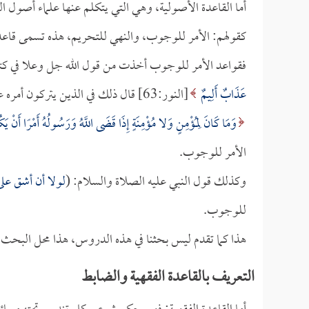
أما القاعدة الأصولية، وهي التي يتكلم عنها علماء أصول الف
كقولهم: الأمر للوجوب، والنهي للتحريم، هذه تسمى قاعدة
فقواعد الأمر للوجوب أخذت من قول الله جل وعلا في كتا
عَذَابٌ أَلِيمٌ
[النور:63] قال ذلك في الذين يتركون أمره عليه الصلاة والسلام.
وَمَا كَانَ لِمُؤْمِنٍ وَلا مُؤْمِنَةٍ إِذَا قَضَى اللَّهُ وَرَسُولُهُ أَمْرًا أَنْ يَكُ
الأمر للوجوب.
وكذلك قول النبي عليه الصلاة والسلام: (
لولا أن أشق عل
للوجوب.
هذا كما تقدم ليس بحثنا في هذه الدروس، هذا محل البحث 
التعريف بالقاعدة الفقهية والضابط