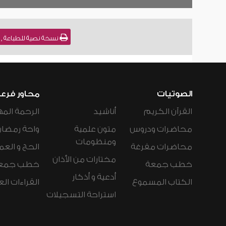
نسخة نصية للطباعة , فقه القواعد
الصوتيات
محاور فرع
القرآن الكريم
أناشيد
الرحمة المه
محاضرات ودروس
متون علمية
واحة رمضان
ومنظومات
محاضرات مفرغة
الحج و العم
مختارات من الأذان
خطب جمعة
خطب جمع
أدعية و أذكار
الكتاب المسموع
القراءات ال
استراحة التسجيلات