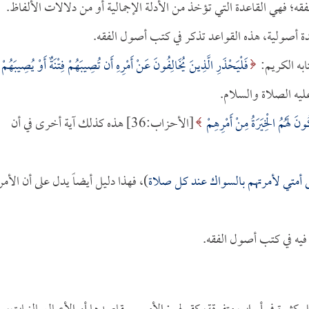
قه؛ فهي القاعدة التي تؤخذ من الأدلة الإجمالية أو من دلالات الألفاظ.
 أصولية، هذه القواعد تذكر في كتب أصول الفقه.
به الكريم:
فَلْيَحْذَرِ الَّذِينَ يُخَالِفُونَ عَنْ أَمْرِهِ أَن تُصِيبَهُمْ فِتْنَةٌ أَوْ يُصِيبَهُمْ
ونَ لَهُمُ الْخِيَرَةُ مِنْ أَمْرِهِمْ
[الأحزاب:36] هذه كذلك آية أخرى في أن
ى أمتي لأمرتهم بالسواك عند كل صلاة
)، فهذا دليل أيضاً يدل على أن الأمر
فيه في كتب أصول الفقه.