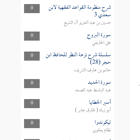
شرح منظومة القواعد الفقهية لابن
0
سعدي 3
حسين بن عبد العزيز آل الشيخ
سورة البروج
0
علي الحذيفي
سلسلة شرح نزهة النظر للحافظ ابن
0
حجر (28)
حاتم بن عارف الشريف
سورة الحديد
0
عبد الباسط عبد الصمد
أسير الخطايا
0
أبو زياد ( طارق جابر )
تيكوندوا
0
نظام يعقوبي