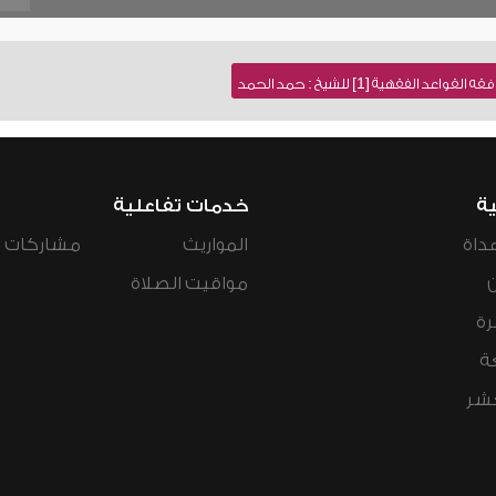
 الفقهية [1] للشيخ : حمد الحمد
ية
خدمات تفاعلية
داة
المواريث
مشاركات ال
مواقيت الصلاة
رة
ة
عشر