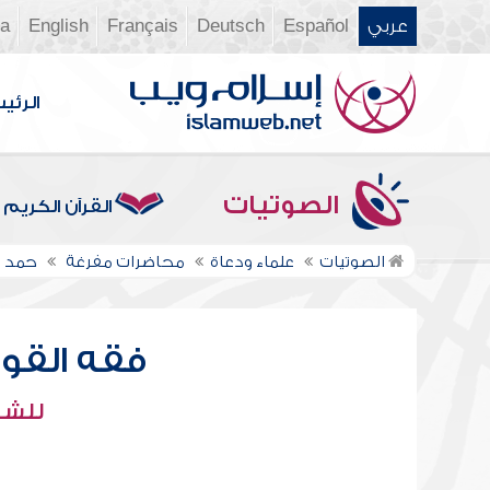
عربي
Español
Deutsch
Français
English
ia
الرئي
الصوتيات
القرآن الكريم
الصوتيات
علماء ودعاة
محاضرات مفرغة
حمد 
فقه القواع
للشي