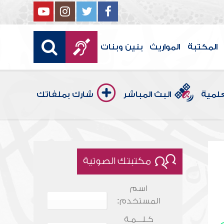
المكتبة
المواريث
بنين وبنات
علمية
البث المباشر
شارك بملفاتك
مكتبتك الصوتية
اسم
المستخدم:
كـلـــمـة