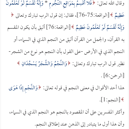
وقال الله تعالى:
فَلا أُقْسِمُ بِمَوَاقِعِ النُّجُومِ
*
وَإِنَّهُ لَقَسَمٌ لَوْ تَعْلَمُونَ
عَظِيمٌ
[الواقعة:75-76]، فقال: إن قول الرب تبارك وتعالى
وَإِنَّهُ لَقَسَمٌ لَوْ تَعْلَمُونَ عَظِيمٌ
[الواقعة:76] أليق بأن يكون المقسم
به القرآن، والجمل من القرآن أليق من النجم الذي في السماء، أو
النجم الذي في الأرض -على القول بأن النجم هو نوع من الشجر-
نظير قول الرب تبارك وتعالى:
وَالنَّجْمُ وَالشَّجَرُ يَسْجُدَانِ
[الرحمن:6] .
هذا أحد الأقوال في معنى النجم في قوله تعالى:
وَالنَّجْمِ إِذَا هَوَى
[النجم:1].
وأكثر المفسرين على أن المقصود بالنجم هو النجم الذي في السماء،
وأن هذا أول ما يتبادر إلى الذهن عند إطلاق النجم.