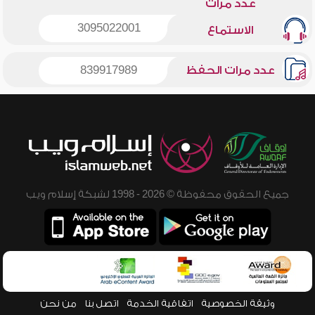
عدد مرات
3095022001
الاستماع
عدد مرات الحفظ
839917989
جميع الحقوق محفوظة © 2026 - 1998 لشبكة إسلام ويب
وثيقة الخصوصية
اتفاقية الخدمة
اتصل بنا
من نحن