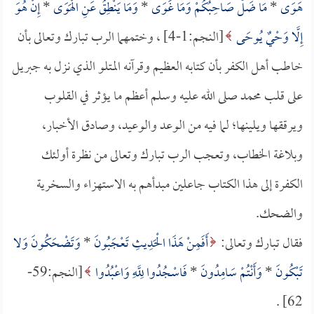
هَوَى
*
مَا ضَلَّ صَاحِبُكُمْ وَمَا غَوَى
*
وَمَا يَنْطِقُ عَنِ الْهَوَى
*
إِنْ هُوَ
إِلَّا وَحْيٌ يُوحَى
[النجم:1-4] ، وختمهما الرب تبارك وتعالى بأن
خاطب أهل الكفر بأن كتابه العظيم وقرآنه المتلو الذي نزل به جبريل
على قلب محمد صلى الله عليه وسلم أعظم ما يؤثر في القلوب
ويرققها ويلينها؛ لما فيه من الوعد والوعيد، وصادق الأخبار،
وبلاغة الخطاب، وتعجب الرب تبارك وتعالى من نظرة أولئك
الكفرة إلى هذا الكتاب جاعلين مبدأهم به الاستهزاء والسخرية
والضحك.
فقال تبارك وتعالى:
أَفَمِنْ هَذَا الْحَدِيثِ تَعْجَبُونَ
*
وَتَضْحَكُونَ وَلا
تَبْكُونَ
*
وَأَنْتُمْ سَامِدُونَ
*
فَاسْجُدُوا لِلَّهِ وَاعْبُدُوا
[النجم:59-
62] .