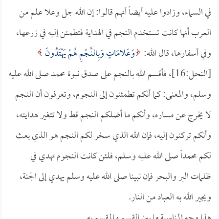
في السماء، وزادوا عليه أيضاً أنهم قالوا: إن الله جل وعلا علم من
العرب أنها كانت تستخدم النجم في الهداية فتطمئن إليه في زرعها،
وفي أسفارها، قال الله:
وَعَلامَاتٍ وَبِالنَّجْمِ هُمْ يَهْتَدُونَ
[النحل:16]، فأقسم الله بالنجم على صدق نبوة محمد صلى الله عليه
وسلم، والمعنى: كما أنكم تطمئنون إلى النجوم، وتعرفون أن النجم
لا يخرج عن مساره، وأنكم ما أضلكم النجم قط ولا تتغير هدايته،
وأنكم تركنون إليه، فإن الله الذي سخر لكم النجم هو الذي بعث
لكم محمداً صلى الله عليه وسلم، فلئن كانت النجوم تهدي في
ظلمات البر والبحر فإن نبينا صلى الله عليه وسلم يهدي إلى الجنة،
ويجير الله به العباد من النار.
هذا وجه المناسبة ما بين القسم والمقسم به.