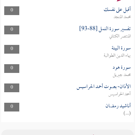
أقبل على نفسك
0
محمد المنجد
تفسير سورة النمل [88-93]
0
المنتصر الكتاني
سورة البينة
0
بهاء الدين الطوالبة
سورة هود
0
محمد جبريل
الأذان- بصوت أحمد الحراسيس
0
أحمد الحراسيس
أناشيد رمضان
0
(...)