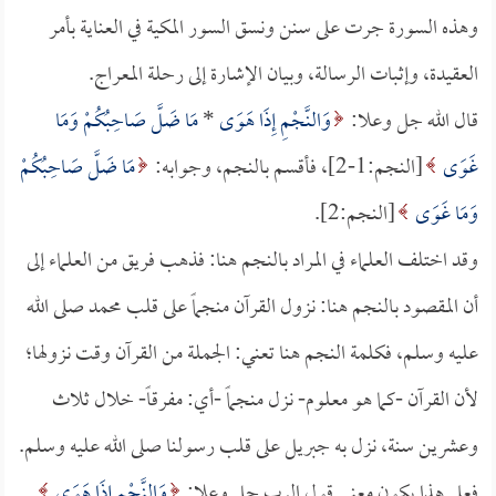
وهذه السورة جرت على سنن ونسق السور المكية في العناية بأمر
العقيدة، وإثبات الرسالة، وبيان الإشارة إلى رحلة المعراج.
قال الله جل وعلا:
وَالنَّجْمِ إِذَا هَوَى
*
مَا ضَلَّ صَاحِبُكُمْ وَمَا
غَوَى
[النجم:1-2]، فأقسم بالنجم، وجوابه:
مَا ضَلَّ صَاحِبُكُمْ
وَمَا غَوَى
[النجم:2].
وقد اختلف العلماء في المراد بالنجم هنا: فذهب فريق من العلماء إلى
أن المقصود بالنجم هنا: نزول القرآن منجماً على قلب محمد صلى الله
عليه وسلم، فكلمة النجم هنا تعني: الجملة من القرآن وقت نزولها؛
لأن القرآن -كما هو معلوم- نزل منجماً -أي: مفرقاً- خلال ثلاث
وعشرين سنة، نزل به جبريل على قلب رسولنا صلى الله عليه وسلم.
فعلى هذا يكون معنى قول الرب جل وعلا:
وَالنَّجْمِ إِذَا هَوَى