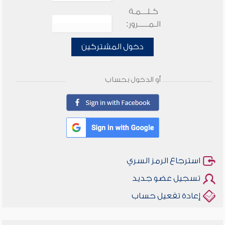
كـلـــمـة
الـمـــــرور:
دخول المشتركين
أو الدخول بحساب
استرجاع الرمز السري
تسجيل عضو جديد
إعادة تفعيل حساب