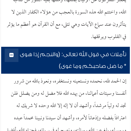
يعجز المشركون عن الإتيان بمثلها، ومثلها بقية السور من كتاب
الله، واختتم الله هذه السورة بالعجب من هؤلاء الكفار الذين لا
يتأثرون عند سماع الآيات وهي تتلى، مع أن القرآن هو أعظم ما يؤثر
في القلوب ويرققها.
تأملات في قول الله تعالى: (والنجم إذا هوى
* ما ضل صاحبكم وما غوى)
إن الحمد لله، نحمده ونستعينه ونستغفره، ونعوذ بالله من شرور
أنفسنا وسيئات أعمالنا، من يهده الله فلا مضل له ومن يضلل فلن
تجد له ولياً مرشداً، وأشهد أن لا إله إلا الله وحده لا شريك له
اعترافاً بفضله وإذعاناً لأمره، وأشهد أن سيدنا ونبينا محمداً عبده
ورسوله، بلغ عن الله رسالته، ونصح له في برياته، فجزاه الله بأفضل