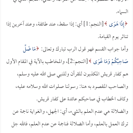
السماء.
إِذَا هَوَى
[النجم:1] أي: إذا سقط، عند طائفة، وعند آخرين إذا
تناثر يوم القيامة.
وأما جواب القسم فهو قول الرب تبارك وتعالى:
مَا ضَلَّ
صَاحِبُكُمْ وَمَا غَوَى
[النجم:2]، والمخاطب بالآية في المقام الأول
هم كفار قريش المكذبون للقرآن وللنبي صلى الله عليه وسلم،
والصاحب المقصود به هنا: رسولنا صلوات الله وسلامه عليه،
وكاف الخطاب في صاحبكم عائدة على كفار قريش.
والضلالة هي عدم العلم بالشيء، أي: الجهل، والغواية ناجمة عن
ترك العمل بالعلم، وأما الضلالة فناجمة عن عدم العلم، فالله جل