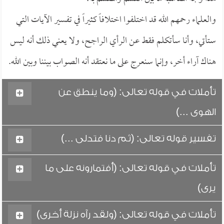
والعلماء رحمهم الله قد اختلفوا اختلافاً كثيراً في تفسير الآيات التي
ستأتي، وأنا سأتكلم فقط عن الرأي الراجح، ولا يعني ذلك أنه ليس
هناك آراء أخر، وإنما سنعرج على ما نعتقد أنه الصواب بيننا وبين الله.
تأملات في قوله تعالى: (وما ينطق عن
الهوى ...)
تفسير قوله تعالى: (ثم دنا فتدلى ...)
تأملات في قوله تعالى: (أفتمارونه على ما
يرى)
تأملات في قوله تعالى: (ولقد رآه نزلة أخرى)