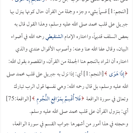
[النجم:1] قسماً بشيء وجزء وجملة من القرآن حال كونها ينزل بها
جبريل على قلب محمد صلى الله عليه وسلم، وهذا القول قال به
بعض السلف قديماً، واختاره الإمام
الشنقيطي
رحمه الله في أضواء
البيان، وقال عفا الله عنا وعنه: وأصوب الأقوال عندي والذي
اختاره أن المراد بالنجم هنا الجملة من القرآن، والمقصود بقول الله:
إِذَا هَوَى
[النجم:1] أي: إذا نزل به جبريل على قلب محمد صلى
الله عليه وسلم، بل قال رحمه الله: وهي نفسها قول الرب تبارك
وتعالى في سورة الواقعة
فَلا أُقْسِمُ بِمَوَاقِعِ النُّجُومِ
[الواقعة:75]
أي: بنزول القرآن على قلب محمد صلى الله عليه وسلم.
وحجته في هذا أمور من أشهرها جواب القسم في سورة الواقعة،