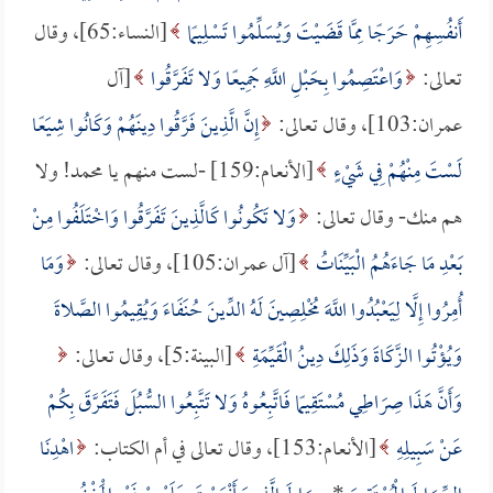
أَنفُسِهِمْ حَرَجًا مِمَّا قَضَيْتَ وَيُسَلِّمُوا تَسْلِيمًا
[النساء:65]، وقال
تعالى:
وَاعْتَصِمُوا بِحَبْلِ اللَّهِ جَمِيعًا وَلا تَفَرَّقُوا
[آل
عمران:103]، وقال تعالى:
إِنَّ الَّذِينَ فَرَّقُوا دِينَهُمْ وَكَانُوا شِيَعًا
لَسْتَ مِنْهُمْ فِي شَيْءٍ
[الأنعام:159] -لست منهم يا محمد! ولا
هم منك- وقال تعالى:
وَلا تَكُونُوا كَالَّذِينَ تَفَرَّقُوا وَاخْتَلَفُوا مِنْ
بَعْدِ مَا جَاءَهُمُ الْبَيِّنَاتُ
[آل عمران:105]، وقال تعالى:
وَمَا
أُمِرُوا إِلَّا لِيَعْبُدُوا اللَّهَ مُخْلِصِينَ لَهُ الدِّينَ حُنَفَاءَ وَيُقِيمُوا الصَّلاةَ
وَيُؤْتُوا الزَّكَاةَ وَذَلِكَ دِينُ الْقَيِّمَةِ
[البينة:5]، وقال تعالى:
وَأَنَّ هَذَا صِرَاطِي مُسْتَقِيمًا فَاتَّبِعُوهُ وَلا تَتَّبِعُوا السُّبُلَ فَتَفَرَّقَ بِكُمْ
عَنْ سَبِيلِهِ
[الأنعام:153]، وقال تعالى في أم الكتاب:
اهْدِنَا