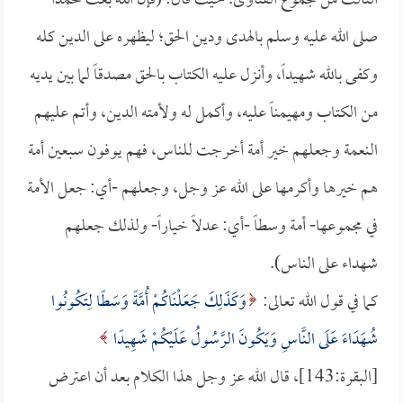
الثالث من مجموع الفتاوى. حيث قال: (فإن الله بعث محمداً
صلى الله عليه وسلم بالهدى ودين الحق؛ ليظهره على الدين كله
وكفى بالله شهيداً، وأنزل عليه الكتاب بالحق مصدقاً لما بين يديه
من الكتاب ومهيمناً عليه، وأكمل له ولأمته الدين، وأتم عليهم
النعمة وجعلهم خير أمة أخرجت للناس، فهم يوفون سبعين أمة
هم خيرها وأكرمها على الله عز وجل، وجعلهم -أي: جعل الأمة
في مجموعها- أمة وسطاً -أي: عدلاً خياراً- ولذلك جعلهم
شهداء على الناس).
كما في قول الله تعالى:
وَكَذَلِكَ جَعَلْنَاكُمْ أُمَّةً وَسَطًا لِتَكُونُوا
شُهَدَاءَ عَلَى النَّاسِ وَيَكُونَ الرَّسُولُ عَلَيْكُمْ شَهِيدًا
[البقرة:143]، قال الله عز وجل هذا الكلام بعد أن اعترض