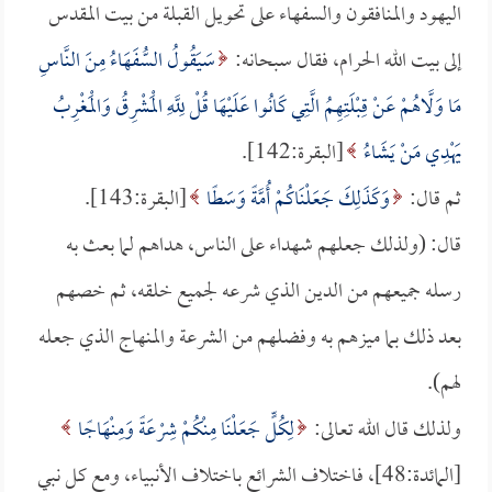
اليهود والمنافقون والسفهاء على تحويل القبلة من بيت المقدس
إلى بيت الله الحرام، فقال سبحانه:
سَيَقُولُ السُّفَهَاءُ مِنَ النَّاسِ
مَا وَلَّاهُمْ عَنْ قِبْلَتِهِمُ الَّتِي كَانُوا عَلَيْهَا قُلْ لِلَّهِ الْمَشْرِقُ وَالْمَغْرِبُ
يَهْدِي مَنْ يَشَاءُ
[البقرة:142].
ثم قال:
وَكَذَلِكَ جَعَلْنَاكُمْ أُمَّةً وَسَطًا
[البقرة:143].
قال: (ولذلك جعلهم شهداء على الناس، هداهم لما بعث به
رسله جميعهم من الدين الذي شرعه لجميع خلقه، ثم خصهم
بعد ذلك بما ميزهم به وفضلهم من الشرعة والمنهاج الذي جعله
لهم).
ولذلك قال الله تعالى:
لِكُلٍّ جَعَلْنَا مِنْكُمْ شِرْعَةً وَمِنْهَاجًا
[المائدة:48]، فاختلاف الشرائع باختلاف الأنبياء، ومع كل نبي