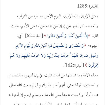
[البقرة:285].
ومثل الإيمان بالله الإيمان باليوم الآخر وما فيه من الثواب
والعقاب، كما أخبر عن إيمان من تقدم من مؤمني الأمم، حيث
قال:
إِنَّ الَّذِينَ آمَنُوا وَالَّذِينَ هَادُوا
[البقرة:62] -أي:
اليهود-
وَالنَّصَارَى وَالصَّابِئِينَ مَنْ آمَنَ بِاللَّهِ وَالْيَوْمِ الآخِرِ
وَعَمِلَ صَالِحًا فَلَهُمْ أَجْرُهُمْ عِنْدَ رَبِّهِمْ وَلا خَوْفٌ عَلَيْهِمْ وَلا هُمْ
يَحْزَنُونَ
[البقرة:62]).
وهذه الآية وما شاكلها من آيات تثبت الإيمان لليهود والنصارى
والصابئين، فهذا يعني: أنهم آمنوا بأنبيائهم لما لم يبعث الله تعالى
محمداً، أما وإذ بعث محمداً صلى الله عليه وسلم فإنهم إن آمنوا به