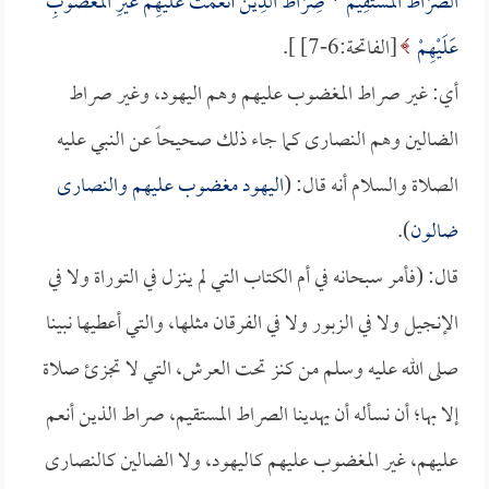
الصِّرَاطَ الْمُسْتَقِيمَ
*
صِرَاطَ الَّذِينَ أَنْعَمْتَ عَلَيْهِمْ غَيْرِ الْمَغْضُوبِ
عَلَيْهِمْ
[الفاتحة:6-7] ].
أي: غير صراط المغضوب عليهم وهم اليهود، وغير صراط
الضالين وهم النصارى كما جاء ذلك صحيحاً عن النبي عليه
الصلاة والسلام أنه قال: (
اليهود مغضوب عليهم والنصارى
ضالون
).
قال: (فأمر سبحانه في أم الكتاب التي لم ينزل في التوراة ولا في
الإنجيل ولا في الزبور ولا في الفرقان مثلها، والتي أعطيها نبينا
صلى الله عليه وسلم من كنز تحت العرش، التي لا تجزئ صلاة
إلا بها؛ أن نسأله أن يهدينا الصراط المستقيم، صراط الذين أنعم
عليهم، غير المغضوب عليهم كاليهود، ولا الضالين كالنصارى