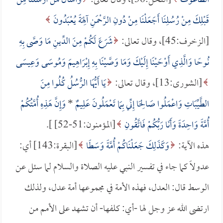
الطَّاغُوتَ
[النحل:36]، وقال تعالى:
وَاسْأَلْ مَنْ أَرْسَلْنَا مِنْ
قَبْلِكَ مِنْ رُسُلِنَا أَجَعَلْنَا مِنْ دُونِ الرَّحْمَنِ آلِهَةً يُعْبَدُونَ
[الزخرف:45]، وقال تعالى:
شَرَعَ لَكُمْ مِنَ الدِّينِ مَا وَصَّى بِهِ
نُوحًا وَالَّذِي أَوْحَيْنَا إِلَيْكَ وَمَا وَصَّيْنَا بِهِ إِبْرَاهِيمَ وَمُوسَى وَعِيسَى
[الشورى:13]، وقال تعالى:
يَا أَيُّهَا الرُّسُلُ كُلُوا مِنَ
الطَّيِّبَاتِ وَاعْمَلُوا صَالِحًا إِنِّي بِمَا تَعْمَلُونَ عَلِيمٌ
*
وَإِنَّ هَذِهِ أُمَّتُكُمْ
أُمَّةً وَاحِدَةً وَأَنَا رَبُّكُمْ فَاتَّقُونِ
[المؤمنون:51-52] ].
هذه الآية:
وَكَذَلِكَ جَعَلْنَاكُمْ أُمَّةً وَسَطًا
[البقرة:143] أي:
عدولاً كما جاء في تفسير النبي عليه الصلاة والسلام لما سئل عن
الوسط قال: العدل، فهذه الأمة في مجموعها أمة عدل، ولذلك
ارتضى الله عز وجل لها -أي: كلفها- أن تشهد على الأمم من