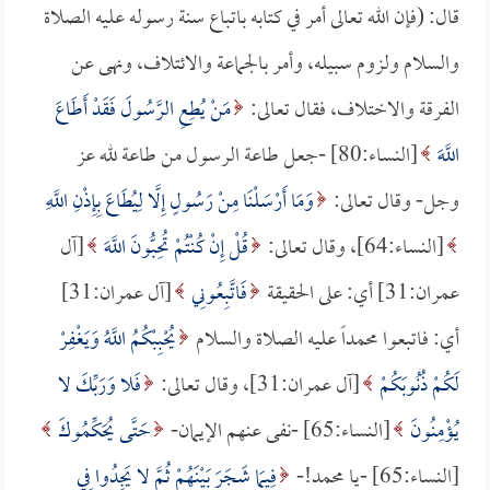
قال: (فإن الله تعالى أمر في كتابه باتباع سنة رسوله عليه الصلاة
والسلام ولزوم سبيله، وأمر بالجماعة والائتلاف، ونهى عن
الفرقة والاختلاف، فقال تعالى:
مَنْ يُطِعِ الرَّسُولَ فَقَدْ أَطَاعَ
اللَّهَ
[النساء:80] -جعل طاعة الرسول من طاعة لله عز
وجل- وقال تعالى:
وَمَا أَرْسَلْنَا مِنْ رَسُولٍ إِلَّا لِيُطَاعَ بِإِذْنِ اللَّهِ
[النساء:64]، وقال تعالى:
قُلْ إِنْ كُنْتُمْ تُحِبُّونَ اللَّهَ
[آل
عمران:31] أي: على الحقيقة
فَاتَّبِعُونِي
[آل عمران:31]
أي: فاتبعوا محمداً عليه الصلاة والسلام
يُحْبِبْكُمُ اللَّهُ وَيَغْفِرْ
لَكُمْ ذُنُوبَكُمْ
[آل عمران:31]، وقال تعالى:
فَلا وَرَبِّكَ لا
يُؤْمِنُونَ
[النساء:65] -نفى عنهم الإيمان-
حَتَّى يُحَكِّمُوكَ
[النساء:65] -يا محمد!-
فِيمَا شَجَرَ بَيْنَهُمْ ثُمَّ لا يَجِدُوا فِي