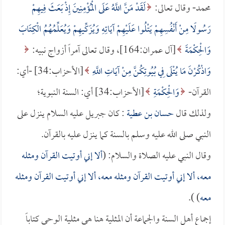
محمد- وقال تعالى:
لَقَدْ مَنَّ اللَّهُ عَلَى الْمُؤْمِنِينَ إِذْ بَعَثَ فِيهِمْ
رَسُولًا مِنْ أَنْفُسِهِمْ يَتْلُوا عَلَيْهِمْ آيَاتِهِ وَيُزَكِّيهِمْ وَيُعَلِّمُهُمُ الْكِتَابَ
وَالْحِكْمَةَ
[آل عمران:164]، وقال تعالى آمراً أزواج نبيه:
وَاذْكُرْنَ مَا يُتْلَى فِي بُيُوتِكُنَّ مِنْ آيَاتِ اللَّهِ
[الأحزاب:34] -أي:
القرآن-
وَالْحِكْمَةِ
[الأحزاب:34] أي: السنة النبوية؛
ولذلك قال
حسان بن عطية
: كان جبريل عليه السلام ينزل على
النبي صلى الله عليه وسلم بالسنة كما ينزل عليه بالقرآن.
وقال النبي عليه الصلاة والسلام: (
ألا إني أوتيت القرآن ومثله
معه، ألا إني أوتيت القرآن ومثله معه، ألا إني أوتيت القرآن ومثله
معه
) ).
إجماع أهل السنة والجماعة أن المثلية هنا هي مثلية الوحي كتاباً