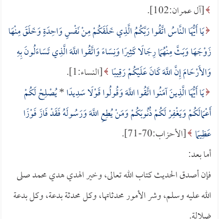
[آل عمران:102].
يَا أَيُّهَا النَّاسُ اتَّقُوا رَبَّكُمُ الَّذِي خَلَقَكُمْ مِنْ نَفْسٍ وَاحِدَةٍ وَخَلَقَ مِنْهَا
زَوْجَهَا وَبَثَّ مِنْهُمَا رِجَالًا كَثِيرًا وَنِسَاءً وَاتَّقُوا اللَّهَ الَّذِي تَسَاءَلُونَ بِهِ
وَالأَرْحَامَ إِنَّ اللَّهَ كَانَ عَلَيْكُمْ رَقِيبًا
[النساء:1].
يَا أَيُّهَا الَّذِينَ آمَنُوا اتَّقُوا اللَّهَ وَقُولُوا قَوْلًا سَدِيدًا
*
يُصْلِحْ لَكُمْ
أَعْمَالَكُمْ وَيَغْفِرْ لَكُمْ ذُنُوبَكُمْ وَمَنْ يُطِعِ اللَّهَ وَرَسُولَهُ فَقَدْ فَازَ فَوْزًا
عَظِيمًا
[الأحزاب:70-71].
أما بعد:
فإن أصدق الحديث كتاب الله تعالى، وخير الهدي هدي محمد صلى
الله عليه وسلم، وشر الأمور محدثاتها، وكل محدثة بدعة، وكل بدعة
ضلالة.