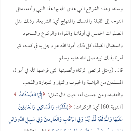
وسنة، وهذه الشرائع التي هدى الله بها هذا النبي وأمته، مثل
التوجه إلى القبلة والمنسك والمنهاج أي: الشريعة، وذلك مثل
الصلوات الخمس في أوقاتها والقراءة والركوع والسجود
واستقبال القبلة، كل ذلك أمرنا الله عز وجل به في كتابه، كما
أمرنا بذلك نبيه صلى الله عليه وسلم.
قال: (ومثل فرائض الزكاة وأنصبتها التي فرضها الله في أموال
المسلمين من الماشية والحبوب والثمار والتجارة والذهب
والفضة، ومن جعلت له، حيث قال تعالى:
إِنَّمَا الصَّدَقَاتُ
[التوبة:60] أي: الزكوات:
لِلْفُقَرَاءِ وَالْمَسَاكِينِ وَالْعَامِلِينَ
عَلَيْهَا وَالْمُؤَلَّفَةِ قُلُوبُهُمْ وَفِي الرِّقَابِ وَالْغَارِمِينَ وَفِي سَبِيلِ اللَّهِ وَاِبْنِ