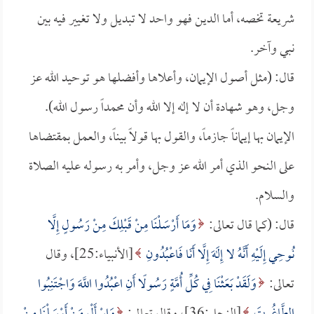
شريعة تخصه، أما الدين فهو واحد لا تبديل ولا تغيير فيه بين
نبي وآخر.
قال: (مثل أصول الإيمان، وأعلاها وأفضلها هو توحيد الله عز
وجل، وهو شهادة أن لا إله إلا الله وأن محمداً رسول الله).
الإيمان بها إيماناً جازماً، والقول بها قولاً بيناً، والعمل بمقتضاها
على النحو الذي أمر الله عز وجل، وأمر به رسوله عليه الصلاة
والسلام.
قال: (كما قال تعالى:
وَمَا أَرْسَلْنَا مِنْ قَبْلِكَ مِنْ رَسُولٍ إِلَّا
نُوحِي إِلَيْهِ أَنَّهُ لا إِلَهَ إِلَّا أَنَا فَاعْبُدُونِ
[الأنبياء:25]، وقال
تعالى:
وَلَقَدْ بَعَثْنَا فِي كُلِّ أُمَّةٍ رَسُولًا أَنِ اعْبُدُوا اللَّهَ وَاجْتَنِبُوا