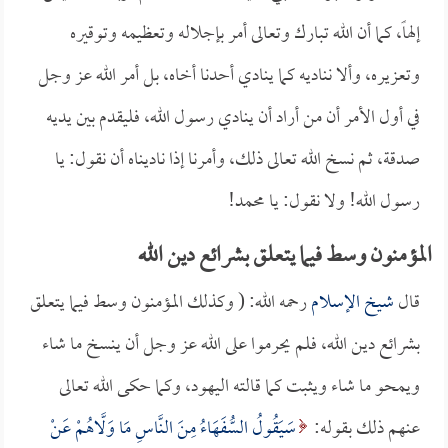
إلهاً، كما أن الله تبارك وتعالى أمر بإجلاله وتعظيمه وتوقيره
وتعزيره، وألا نناديه كما ينادي أحدنا أخاه، بل أمر الله عز وجل
في أول الأمر أن من أراد أن ينادي رسول الله، فليقدم بين يديه
صدقة، ثم نسخ الله تعالى ذلك، وأمرنا إذا ناديناه أن نقول: يا
رسول الله! ولا نقول: يا محمد!
المؤمنون وسط فيما يتعلق بشرائع دين الله
قال
شيخ الإسلام
رحمه الله: ( وكذلك المؤمنون وسط فيما يتعلق
بشرائع دين الله، فلم يحرموا على الله عز وجل أن ينسخ ما شاء
ويمحو ما شاء ويثبت كما قالته اليهود، وكما حكى الله تعالى
عنهم ذلك بقوله:
سَيَقُولُ السُّفَهَاءُ مِنَ النَّاسِ مَا وَلَّاهُمْ عَنْ