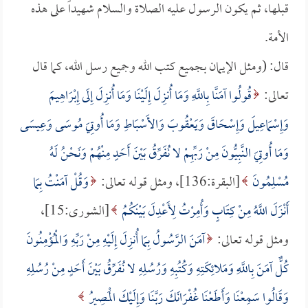
قبلها، ثم يكون الرسول عليه الصلاة والسلام شهيداً على هذه
الأمة.
قال: (ومثل الإيمان بجميع كتب الله وجميع رسل الله، كما قال
تعالى:
قُولُوا آمَنَّا بِاللَّهِ وَمَا أُنزِلَ إِلَيْنَا وَمَا أُنزِلَ إِلَى إِبْرَاهِيمَ
وَإِسْمَاعِيلَ وَإِسْحَاقَ وَيَعْقُوبَ وَالأَسْبَاطِ وَمَا أُوتِيَ مُوسَى وَعِيسَى
وَمَا أُوتِيَ النَّبِيُّونَ مِنْ رَبِّهِمْ لا نُفَرِّقُ بَيْنَ أَحَدٍ مِنْهُمْ وَنَحْنُ لَهُ
مُسْلِمُونَ
[البقرة:136]، ومثل قوله تعالى:
وَقُلْ آمَنْتُ بِمَا
أَنْزَلَ اللَّهُ مِنْ كِتَابٍ وَأُمِرْتُ لِأَعْدِلَ بَيْنَكُمُ
[الشورى:15]،
ومثل قوله تعالى:
آمَنَ الرَّسُولُ بِمَا أُنزِلَ إِلَيْهِ مِنْ رَبِّهِ وَالْمُؤْمِنُونَ
كُلٌّ آمَنَ بِاللَّهِ وَمَلائِكَتِهِ وَكُتُبِهِ وَرُسُلِهِ لا نُفَرِّقُ بَيْنَ أَحَدٍ مِنْ رُسُلِهِ
وَقَالُوا سَمِعْنَا وَأَطَعْنَا غُفْرَانَكَ رَبَّنَا وَإِلَيْكَ الْمَصِيرُ