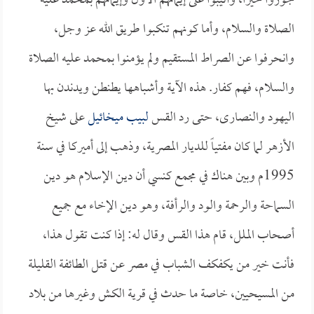
جوزوا خيراً، وأثيبوا على إيمانهم الأول وإيمانهم بمحمد عليه
الصلاة والسلام، وأما كونهم تنكبوا طريق الله عز وجل،
وانحرفوا عن الصراط المستقيم ولم يؤمنوا بمحمد عليه الصلاة
والسلام، فهم كفار. هذه الآية وأشباهها يطنطن ويدندن بها
اليهود والنصارى، حتى رد القس
لبيب ميخائيل
على شيخ
الأزهر لما كان مفتياً للديار المصرية، وذهب إلى أميركا في سنة
1995م وبين هناك في مجمع كنسي أن دين الإسلام هو دين
السماحة والرحمة والود والرأفة، وهو دين الإخاء مع جميع
أصحاب الملل، قام هذا القس وقال له: إذا كنت تقول هذا،
فأنت خير من يكفكف الشباب في مصر عن قتل الطائفة القليلة
من المسيحيين، خاصة ما حدث في قرية الكش وغيرها من بلاد