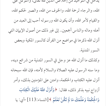
يدخل في التوحيد من إخلاص الدين لله تعالى، والتوكل على
الله، والرجاء لرحمة الله، والخوف من الله، والصبر لحكم الله،
والقيام لأمر الله، وأن يكون الله ورسوله أحب إلى العبد من
أهله وماله والناس أجمعين.. إلى غير ذلك من أصول الإيمان التي
أنزل الله ذكرها في مواضع من القرآن كالسور المكية وبعض
السور المدنية.
وكذلك ما أنزل الله عز وجل في السور المدنية من شرائع دينه،
وما سنه الرسول عليه الصلاة والسلام لأمته، فإن الله سبحانه
أنزل عليه الكتاب والحكمة، وامتن على المؤمنين بذلك، وأمر
أزواج نبيه بذكر ذلك، فقال:
وَأَنزَلَ اللَّهُ عَلَيْكَ الْكِتَابَ
وَالْحِكْمَةَ وَعَلَّمَكَ مَا لَمْ تَكُنْ تَعْلَمُ
[النساء:113] -أي: يا