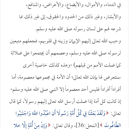
في الدماء، والأموال، والأبضاع، والأعراض، والمنافع،
والأبشار، وغير ذلك من الحدود والحقوق، إلى غير ذلك مما
شرعه لهم على لسان رسوله صلى الله عليه وسلم.
وحبب الله تعالى إليهم الإيمان وزينه في قلوبهم، فجعلهم متبعين
لرسوله صلى الله عليه وسلم، وعصمهم أن يجتمعوا على ضلالة
كما ضلت الأمم من قبلهم) -وهذه كذلك خاصية أخرى
سنتعرض لها بإذن الله تعالى؛ أن الأمة في مجموعها معصومة، أما
أفراداً أفراداً فليس أحد معصوماً إلا النبي صلى الله عليه وسلم-
إذ كانت كل أمة إذا ضلت أرسل الله تعالى إليهم رسولاً، كما قال
تعالى:
وَلَقَدْ بَعَثْنَا فِي كُلِّ أُمَّةٍ رَسُولًا أَنِ اعْبُدُوا اللَّهَ وَاجْتَنِبُوا
الطَّاغُوتَ
[النحل:36]، وقال تعالى:
وَإِنْ مِنْ أُمَّةٍ إِلَّا خلا