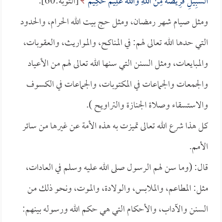
السَّبِيلِ فَرِيضَةً مِنَ اللَّهِ وَاللَّهُ عَلِيمٌ حَكِيمٌ
[التوبة:60].
ومثل صيام شهر رمضان، ومثل حج بيت الله الحرام، والحدود
التي حدها الله تعالى لهم: في المناكح، والمواريث، والعقوبات،
والمبايعات، ومثل السنن التي سنها الله تعالى لهم من الأعياد
والجمعات والجماعات في المكتوبات، والجماعات في الكسوف
والاستسقاء وصلاة الجنازة والتراويح ).
كل هذا شرع الله تعالى تميزت به هذه الأمة عن غيرها من سائر
الأمم.
قال: (وما سن لهم الرسول صلى الله عليه وسلم في العادات،
مثل: المطاعم، والملابس، والولادة، والموت، ونحو ذلك من
السنن والآداب، والأحكام التي هي حكم الله ورسوله بينهم: