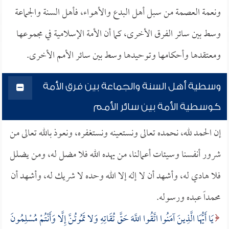
ونعمة العصمة من سبل أهل البدع والأهواء، فأهل السنة والجماعة
وسط بين سائر الفرق الأخرى، كما أن الأمة الإسلامية في مجموعها
ومعتقدها وأحكامها وتوحيدها وسط بين سائر الأمم الأخرى.
وسطية أهل السنة والجماعة بين فرق الأمة
كوسطية الأمة بين سائر الأمم
إن الحمد لله، نحمده تعالى ونستعينه ونستغفره، ونعوذ بالله تعالى من
شرور أنفسنا وسيئات أعمالنا، من يهده الله فلا مضل له، ومن يضلل
فلا هادي له، وأشهد أن لا إله إلا الله وحده لا شريك له، وأشهد أن
محمداً عبده ورسوله.
يَا أَيُّهَا الَّذِينَ آمَنُوا اتَّقُوا اللَّهَ حَقَّ تُقَاتِهِ وَلا تَمُوتُنَّ إِلَّا وَأَنْتُمْ مُسْلِمُونَ