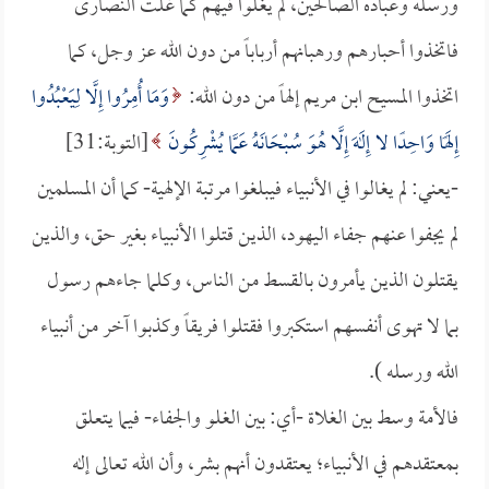
ورسله وعباده الصالحين، لم يغلوا فيهم كما غلت النصارى
فاتخذوا أحبارهم ورهبانهم أرباباً من دون الله عز وجل، كما
اتخذوا المسيح ابن مريم إلهاً من دون الله:
وَمَا أُمِرُوا إِلَّا لِيَعْبُدُوا
إِلَهًا وَاحِدًا لا إِلَهَ إِلَّا هُوَ سُبْحَانَهُ عَمَّا يُشْرِكُونَ
[التوبة:31]
-يعني: لم يغالوا في الأنبياء فيبلغوا مرتبة الإلهية- كما أن المسلمين
لم يجفوا عنهم جفاء اليهود، الذين قتلوا الأنبياء بغير حق، والذين
يقتلون الذين يأمرون بالقسط من الناس، وكلما جاءهم رسول
بما لا تهوى أنفسهم استكبروا فقتلوا فريقاً وكذبوا آخر من أنبياء
الله ورسله ).
فالأمة وسط بين الغلاة -أي: بين الغلو والجفاء- فيما يتعلق
بمعتقدهم في الأنبياء؛ يعتقدون أنهم بشر، وأن الله تعالى إله