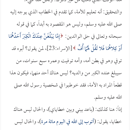
هذا الوقت الذي ذهب من غير ذكرك! ولكن هذا شيء.
والتحقيق: أنه تعليم للأمة، كما تقدم في الخطاب الذي يوجه إليه
صلى الله عليه وسلم، وليس هو المقصود به أبداً، كما في قوله
سبحانه وتعالى في حق الوالدين:
إِمَّا يَبْلُغَنَّ عِنْدَكَ الْكِبَرَ أَحَدُهُمَا
أَوْ كِلاهُمَا فَلا تَقُلْ لَهُمَا أُفٍّ
[الإسراء:23]، لمن يقول؟ أبوه قد
توفي وهو في بطن أمه، وأمه توفيت وعمره سبع سنوات، من
سيبلغ عنده الكبر من والديه؟ ليس هناك أحد منهما، فيكون هذا
قطعاً المراد به الأمة، فقد خوطبوا في شخصية رسول الله صلى
الله عليه وسلم.
إذاً: هنا كذلك: (باعد بيني وبين خطاياي)، والحال ليس هناك
خطايا، يقول: (
أتوب إلى الله في اليوم مائة مرة
)، والحال ليس