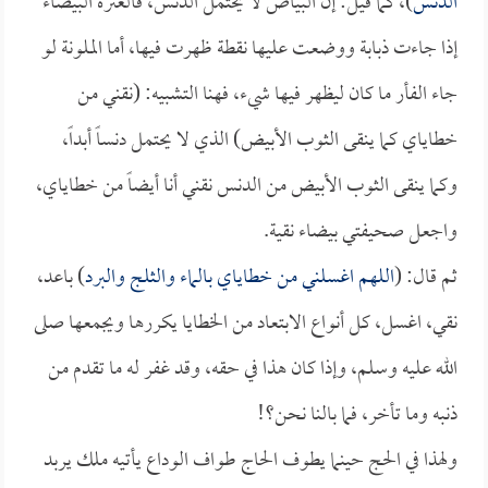
الدنس
)، كما قيل: إن البياض لا يحتمل الدنس، فالغترة البيضاء
إذا جاءت ذبابة ووضعت عليها نقطة ظهرت فيها، أما الملونة لو
جاء الفأر ما كان ليظهر فيها شيء، فهنا التشبيه: (نقني من
خطاياي كما ينقى الثوب الأبيض) الذي لا يحتمل دنساً أبداً،
وكما ينقى الثوب الأبيض من الدنس نقني أنا أيضاً من خطاياي،
واجعل صحيفتي بيضاء نقية.
ثم قال: (
اللهم اغسلني من خطاياي بالماء والثلج والبرد
) باعد،
نقي، اغسل، كل أنواع الابتعاد من الخطايا يكررها ويجمعها صلى
الله عليه وسلم، وإذا كان هذا في حقه، وقد غفر له ما تقدم من
ذنبه وما تأخر، فما بالنا نحن؟!
ولهذا في الحج حينما يطوف الحاج طواف الوداع يأتيه ملك يربد