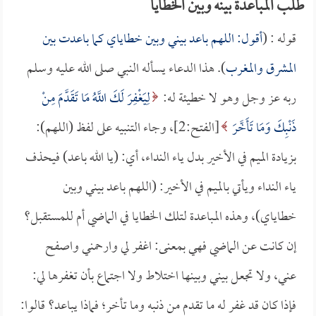
طلب المباعدة بينه وبين الخطايا
قوله : (
أقول: اللهم باعد بيني وبين خطاياي كما باعدت بين
المشرق والمغرب
). هذا الدعاء يسأله النبي صلى الله عليه وسلم
ربه عز وجل وهو لا خطيئة له:
لِيَغْفِرَ لَكَ اللَّهُ مَا تَقَدَّمَ مِنْ
ذَنْبِكَ وَمَا تَأَخَّرَ
[الفتح:2]، وجاء التنبيه على لفظ (اللهم):
بزيادة الميم في الأخير بدل ياء النداء، أي: (يا الله باعد) فيحذف
ياء النداء ويأتي بالميم في الأخير: (اللهم باعد بيني وبين
خطاياي)، وهذه المباعدة لتلك الخطايا في الماضي أم للمستقبل؟
إن كانت عن الماضي فهي بمعنى: اغفر لي وارحمني واصفح
عني، ولا تجعل بيني وبينها اختلاط ولا اجتماع بأن تغفرها لي:
فإذا كان قد غفر له ما تقدم من ذنبه وما تأخر؛ فماذا يباعد؟ قالوا: