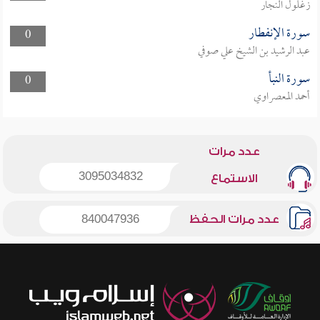
زغلول النجار
سورة الإنفطار
0
عبد الرشيد بن الشيخ علي صوفي
سورة النبأ
0
أحمد المعصراوي
عدد مرات
3095034832
الاستماع
عدد مرات الحفظ
840047936