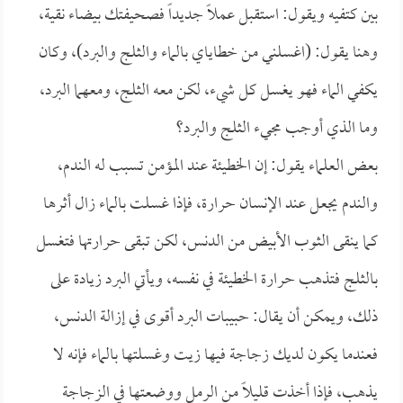
بين كتفيه ويقول: استقبل عملاً جديداً فصحيفتك بيضاء نقية،
وهنا يقول: (اغسلني من خطاياي بالماء والثلج والبرد)، وكان
يكفي الماء فهو يغسل كل شيء، لكن معه الثلج، ومعهما البرد،
وما الذي أوجب مجيء الثلج والبرد؟
بعض العلماء يقول: إن الخطيئة عند المؤمن تسبب له الندم،
والندم يجعل عند الإنسان حرارة، فإذا غسلت بالماء زال أثرها
كما ينقى الثوب الأبيض من الدنس، لكن تبقى حرارتها فتغسل
بالثلج فتذهب حرارة الخطيئة في نفسه، ويأتي البرد زيادة على
ذلك، ويمكن أن يقال: حبيبات البرد أقوى في إزالة الدنس،
فعندما يكون لديك زجاجة فيها زيت وغسلتها بالماء فإنه لا
يذهب، فإذا أخذت قليلاً من الرمل ووضعتها في الزجاجة