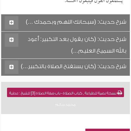
يستمعون القول فيتبعون أحسنه.
شرح حديث: (سبحانك اللهم وبحمدك ...)
شرح حديث: (كان يقول بعد التكبير: أعوذ
بالله السميع العليم...)
شرح حديث: (كان يستفتح الصلاة بالتكبير...)
نسخة نصية للطباعة , كتاب الصلاة - باب صفة الصلاة [3] للشيخ : عطية
محمد سالم