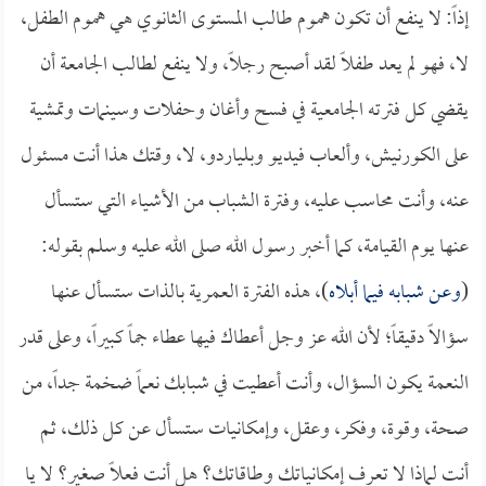
إذاً: لا ينفع أن تكون هموم طالب المستوى الثانوي هي هموم الطفل،
لا، فهو لم يعد طفلاً لقد أصبح رجلاً، ولا ينفع لطالب الجامعة أن
يقضي كل فترته الجامعية في فسح وأغان وحفلات وسينمات وتمشية
على الكورنيش، وألعاب فيديو وبلياردو، لا، وقتك هذا أنت مسئول
عنه، وأنت محاسب عليه، وفترة الشباب من الأشياء التي ستسأل
عنها يوم القيامة، كما أخبر رسول الله صلى الله عليه وسلم بقوله:
(
وعن شبابه فيما أبلاه
)، هذه الفترة العمرية بالذات ستسأل عنها
سؤالاً دقيقاً؛ لأن الله عز وجل أعطاك فيها عطاء جماً كبيراً، وعلى قدر
النعمة يكون السؤال، وأنت أعطيت في شبابك نعماً ضخمة جداً، من
صحة، وقوة، وفكر، وعقل، وإمكانيات ستسأل عن كل ذلك، ثم
أنت لماذا لا تعرف إمكانياتك وطاقاتك؟ هل أنت فعلاً صغير؟ لا يا