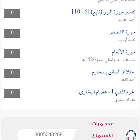
محمد ناصر الدين الألباني
تفسير سورة النور (تابع) [6 - 10]
0
أحمد حطيبة
سورة القصص
0
محمد أيوب
سورة الأنعام
0
مصحف الحرم المكي لعام 1426هـ
اختلاط السائق بالمحارم
0
أحمد القطان
الحرم المدني 1 - عصام البخارى
0
عصام بخاري
عدد مرات
3095043268
الاستماع