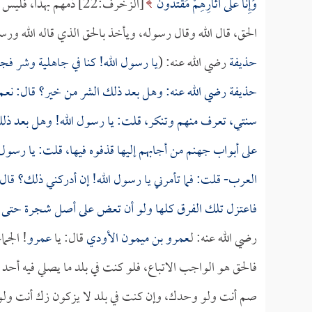
وَإِنَّا عَلَى آثَارِهِمْ مُقْتَدُونَ
[الزخرف:22] ذمهم بهذ
الحق، قال الله وقال رسوله، ويأخذ بالحق الذي قاله الله و
حذيفة
رضي الله عنه: (
يا رسول الله! كنا في جاهلية وشر فجاء
حذيفة
رضي الله عنه: وهل بعد ذلك الشر من خير؟ قال: نعم 
سنتي، تعرف منهم وتنكر، قلت: يا رسول الله! وهل بعد ذلك 
على أبواب جهنم من أجابهم إليها قذفوه فيها، قلت: يا رسول
العرب- قلت: فما تأمرني يا رسول الله! إن أدركني ذلك؟ قال: 
فاعتزل تلك الفرق كلها ولو أن تعض على أصل شجرة حتى 
رضي الله عنه: لـ
عمرو بن ميمون الأودي
قال: يا
عمرو
! الجم
فالحق هو الواجب الاتباع، فلو كنت في بلد ما يصلي فيه أح
صم أنت ولو وحدك، وإن كنت في بلد لا يزكون زك أنت ولو ك