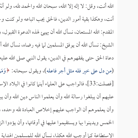
الله أنت، وقل: لا إله إلا الله، سبحان الله والحمد لله، ولو
أنت، وهكذا بقية أمور الدين، فالحق يجب اتباعه ولو كنت وح
المقدم: الله المستعان، نسأل الله أن يهيئ لهذه الدعوة القبول
الشيخ: نسأل الله أن يوفق المسلمين لما فيه رضاه، نسأل الله
دعاة الحق حتى يفقهوهم في الدين، يقول النبي صلى الله عليه
(
من دل على خير فله مثل أجر فاعله
)، ويقول سبحانه:
وَمَن
[فصلت:33]، فالواجب على العلماء أينما كانوا في الب
عليهم أن يبلغوا رسالة الله وأن يعلموا الناس دين الله وأن يب
وأن يعلموهم أن الواجب عليهم إخلاص العبادة لله وحده، وأن ل
الخمس ويدينوا بها ويستقيموا عليها في أوقاتها، وأن يؤدوا 
الاستطاعة كما أوجب الله هكذا، نسأل الله للمسلمين الهداية