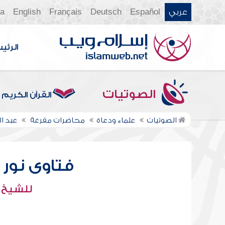
عربي
Español
Deutsch
Français
English
ia
الرئي
الصوتيات
القرآن الكريم
الصوتيات
علماء ودعاة
محاضرات مفرغة
عبد ال
فتاوى نور عل
للشيخ : 