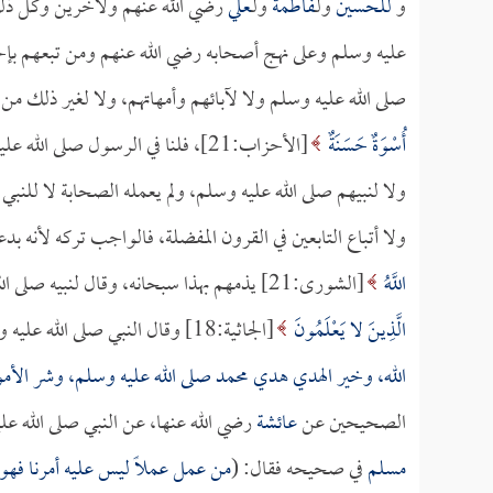
و
للحسين
ولـ
فاطمة
ولـ
علي
رضي الله عنهم ولآخرين وكل ذلك 
عليه وسلم وعلى نهج أصحابه رضي الله عنهم ومن تبعهم بإحسان
صلى الله عليه وسلم ولا لآبائهم وأمهاتهم، ولا لغير ذلك من 
أُسْوَةٌ حَسَنَةٌ
[الأحزاب:21]، فلنا في الرسول صلى 
ولا لنبيهم صلى الله عليه وسلم، ولم يعمله الصحابة لا للنبي
ولا أتباع التابعين في القرون المفضلة، فالواجب تركه لأنه بد
اللَّهُ
[الشورى:21] يذمهم بهذا سبحانه، وقال لنبيه صلى الله عليه وسلم:
الَّذِينَ لا يَعْلَمُونَ
[الجاثية:18] وقال النبي صلى الله عليه وسلم في الحديث الصحيح في خطبة الجمعة: (
الله، وخير الهدي هدي محمد صلى الله عليه وسلم، وشر الأمو
الصحيحين عن
عائشة
رضي الله عنها، عن النبي صلى الله علي
مسلم
في صحيحه فقال: (
من عمل عملاً ليس عليه أمرنا فهو 