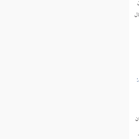
ن
ال
:
ن