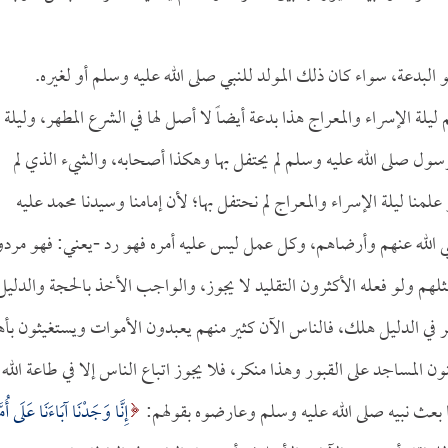
و البدعة، سواء كان ذلك المولد للنبي صلى الله عليه وسلم أو لغيره.
ة الإسراء والمعراج هذا بدعة أيضاً لا أصل لها في الشرع المطهر، وليلة
لرسول صلى الله عليه وسلم لم يحتفل بها وهكذا أصحابه، والشيء الذي لم
لمنا ليلة الإسراء والمعراج لم نحتفل بها؛ لأن إمامنا وسيدنا محمد عليه
ي الله عنهم وأرضاهم، وكل عمل ليس عليه أمره فهو رد -يعني: فهو مردو
ثلهم ولو فعله الأكثرون التقليد لا يجوز، والواجب الأخذ بالحجة والدليل
ظر في الدليل هلك، فالناس الآن كثير منهم يعبدون الأموات ويستغيثون بأ
 المساجد على القبور وهذا منكر، فلا يجوز اتباع الناس إلا في طاعة الله
ما بعث نبيه صلى الله عليه وسلم وعارضوه بقولهم:
إِنَّا وَجَدْنَا آبَاءَنَا عَلَى أُمَّ