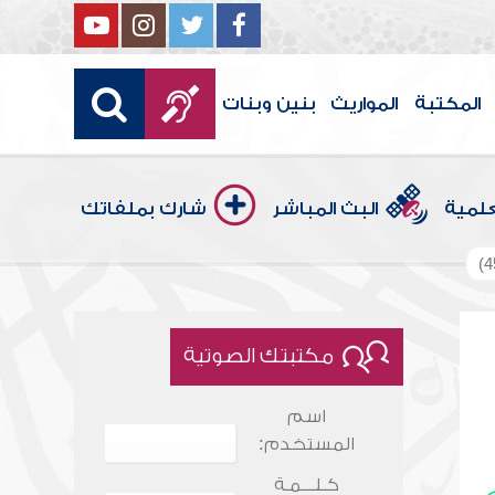
المكتبة
المواريث
بنين وبنات
علمية
البث المباشر
شارك بملفاتك
مكتبتك الصوتية
اسم
المستخدم:
كـلـــمـة