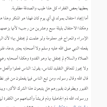
يعطيها بعض الفقراء كل هذا طيب والصدقة مطلوبة.
أما إيجاد احتفال بمولد في أي يوم كان فهذا هو المنكر وهذا ه
وهكذا الاحتفال بليلة سبع وعشرين من رجب؛ لأنها بزعمهم ليل
الإسراء والمعراج غير معلومة ولو علمت لم يحتفل بها؛ لأن ا
يفعله النبي صلى الله عليه وسلم ولا أصحابه يعتبر بدعة، فلو ع
الصلاة والسلام لم يحتفل بها وهو القدوة وهكذا أصحابه رض
ولا يجوز للعاقل التقليد للناس، يقول: الناس فعلوا وأفعل م
قال الله وقال رسوله، ومن تبع الناس فيما يفعلون من غير ن
القبور ويطوفون بقبورهم هل يتبعون هذا الشرك الأكبر، ويبنون
ورسوله، الله ذم الجاهلية وذم قريشاً وأشباههم من الكفرة ل