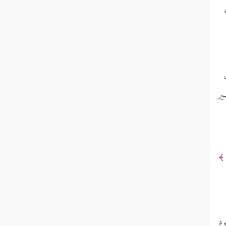
ير
ود