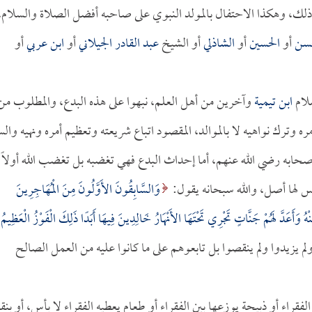
ير ذلك، وهكذا الاحتفال بالمولد النبوي على صاحبه أفضل الصلاة والسلام،
حسن
أو
الحسين
أو
الشاذلي
أو الشيخ
عبد القادر الجيلاني
أو
ابن عربي
أو
لام
ابن تيمية
وآخرين من أهل العلم، نبهوا على هذه البدع، والمطلوب من
ره وترك نواهيه لا بالموالد، المقصود اتباع شريعته وتعظيم أمره ونهيه والس
أصحابه رضي الله عنهم، أما إحداث البدع فهي تغضبه بل تغضب الله أولاً
ليس لها أصل، والله سبحانه يقول:
وَالسَّابِقُونَ الأَوَّلُونَ مِنَ الْمُهَاجِرِينَ
وَأَعَدَّ لَهُمْ جَنَّاتٍ تَجْرِي تَحْتَهَا الأَنْهَارُ خَالِدِينَ فِيهَا أَبَدًا ذَلِكَ الْفَوْزُ الْعَظِيمُ
نهجه ولم يزيدوا ولم ينقصوا بل تابعوهم على ما كانوا عليه من العمل الصالح
الفقراء أو ذبيحة يوزعها بين الفقراء أو طعام يعطيه الفقراء لا بأس، أو بنق