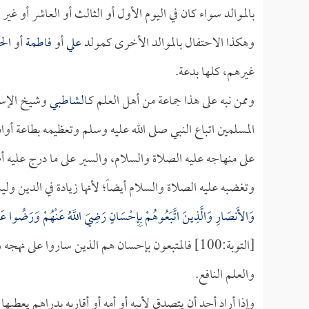
بالموالد سواء كان في اليوم الأول أو الثالث أو العاشر أو غ
وهكذا الاحتفال بالموالد الأخرى كمولد
علي
أو
فاطمة
أو
ال
غيرهم، كلها بدعة.
وممن نبه على هذا جماعة من أهل العلم كـ
الشاطبي
وشيخ الإس
المسلمين اتباع النبي صلى الله عليه وسلم وتعظيمه بطاعة أوام
على منهاجه عليه الصلاة والسلام، والسير على ما درج عليه 
وتغضبه عليه الصلاة والسلام أيضاً؛ لأنها زيادة في الدين و
وَالأَنصَارِ وَالَّذِينَ اتَّبَعُوهُمْ بِإِحْسَانٍ رَضِيَ اللَّهُ عَنْهُمْ وَرَضُوا عَنْهُ 
[التوبة:100] فالمتبعون بإحسان هم الذين ساروا على 
والعلم النافع.
وإذا أراد أحد أن يتصدق لأبيه أو أمه أو أقاربه بدراهم يعطيها 