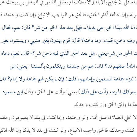
ا، فليس للعاقل أن يحتج بالآباء والأسلاف أو بعمل الناس في الباطل بل يبحث ع
رسوله وإن خالفه أكثر الخلق، فالحق هو الواجب الاتباع وإن كنت وحدك، ق
نا الله بهذا الخير على يديك، فهل بعد هذا الخير من شر؟ قال: نعم، فقال
وفيه دخن، قلت: وما دخنه؟ قال: قوم يهدون بغير هديي، ويستنون بغير
الخير من شر-يعني: هل بعد الخير الذي فيه دخن شر؟- قال: نعم، دعاة
 الله! صفهم لنا؟ قال: هم من جلدتنا ويتكلمون بألسنتنا -يعني: من
تلزم جماعة المسلمين وإمامهم، قلت: فإن لم يكن لهم جماعة ولا إمام؟ قال
يدركك الموت وأنت على ذلك
) يعني: وأنت على الحق، وقال
ابن مسعود
اعة ما وافق الحق وإن كنت وحدك.
د لا تخلي الصلاة، صل أنت ولو وحدك، وإذا كنت في بلد لا يصومون رمضا
نت وحدك، فالحق واجب الاتباع، ولو كنت في بلد لا يذكرون الله اذكر