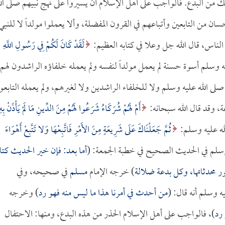
من البدع. فالواجب على أهل الإسلام أن يسيروا على نهج نبيهم صلى الل
 من التابعين وأتباعهم في القرون المفضلة، وألا يعملوا مولداً لا للنبي
الناس، قال الله جل وعلا في كتابه العظيم:
لَقَدْ كَانَ لَكُمْ فِي رَسُولِ اللَّهِ
الله عليه وسلم أسوة حسنة لم يعمل مولداً لنفسه ولم يعمله خلفاؤه الراشدون لهم
 صلى الله عليه وسلم ولا للخلفاء الراشدين ولا لغيرهم، ولم يعمله التابعو
عة، وقد قال الله سبحانه:
أَمْ لَهُمْ شُرَكَاءُ شَرَعُوا لَهُمْ مِنَ الدِّينِ مَا لَمْ يَأْذَنْ بِهِ
ثُمَّ جَعَلْنَاكَ عَلَى شَرِيعَةٍ مِنَ الأَمْرِ فَاتَّبِعْهَا وَلا تَتَّبِعْ أَهْوَاءَ
أما بعد: فإن خير الحديث كت
ر محدثاتها، وكل بدعة ضلالة
) خرجه الإمام
مسلم
في صحيحه، وفي
ه وسلم أنه قال: (
من أحدث في أمرنا هذا ما ليس منه فهو رد
) وخرجه
رد
)، فالواجب على أهل الإسلام الحذر من هذه البدع، ومنها: الاحتفال