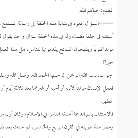
المقدم: حياكم الله.
====السؤال: نعود في بداية هذه الحلقة إلى رسالة المستمع:
أسئلته في حلقة مضت وله في هذه الحلقة سؤال واحد يقول فيه:
مولداً نبوياً ويذبحون الذبائح يقدمونها للناس، هل هذا العمل
خيراً؟
الجواب: بسم الله الرحمن الرحيم، الحمد لله، وصلى الله وسل
فعمل الإنسان مولداً لأبيه أو أخيه أو غيرهما بعد ثلاثة أيام 
المطهر.
فالاحتفال بالموالد مما أحدثه الناس في الإسلام، وكان أول 
ومصر مدةً طويلة في القرن الرابع والخامس، ثم حدث بعد ذل