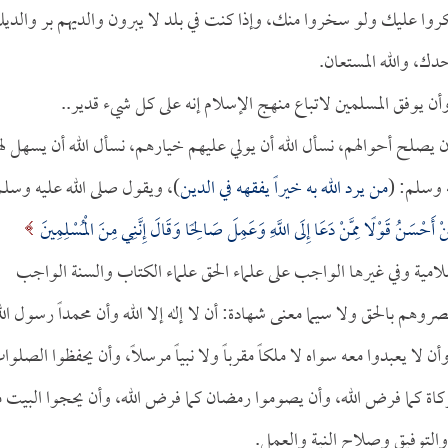
 أنكروا عليك ولو سخروا منك، وإذا كنت في بلد لا يبرون والديهم بر والدي
دك، والله المستعان.
، وأن يوفق المسلمين لاتباع منهج الإسلام إنه على كل شيء قدير..
 أن يصلح أحوالهم، نسأل الله أن يولي عليهم خيارهم، نسأل الله أن يسهل ل
 وسلم: (
من يرد الله به خيراً يفقهه في الدين
)، ويقول صلى الله عليه وسلم
ْ أَحْسَنُ قَوْلًا مِمَّنْ دَعَا إِلَى اللَّهِ وَعَمِلَ صَالِحًا وَقَالَ إِنَّنِي مِنَ الْمُسْلِمِينَ
لاد الإسلامية وفي غيرها الواجب على علماء الحق علماء الكتاب والسنة الواجب
صروهم بالحق ولا سيما معنى شهادة: أن لا إله إلا الله وأن محمداً رسول الل
ا يعبدوا معه سواه لا ملكاً مقرباً ولا نبياً مرسلاً، وأن يحفظوا الصلوا
الزكاة كما فرض الله، وأن يصوموا رمضان كما فرض الله، وأن يحجوا البيت 
 والتوفيق وصلاح النية والعمل.