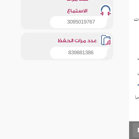
الاستماع
ات
3095019767
عدد مرات الحفظ
839881386
ما