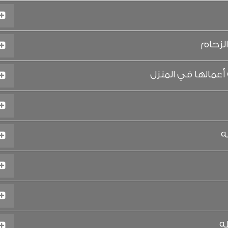
لزحام
 أعمالها في المنزل
ه
ه