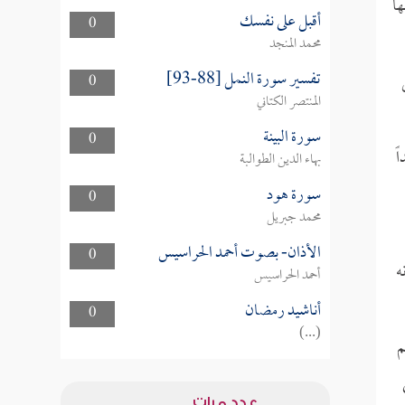
ها
أقبل على نفسك
0
محمد المنجد
تفسير سورة النمل [88-93]
0
المنتصر الكتاني
سورة البينة
0
ً
بهاء الدين الطوالبة
سورة هود
0
محمد جبريل
الأذان- بصوت أحمد الحراسيس
0
ه
أحمد الحراسيس
أناشيد رمضان
0
(...)
م
عدد مرات