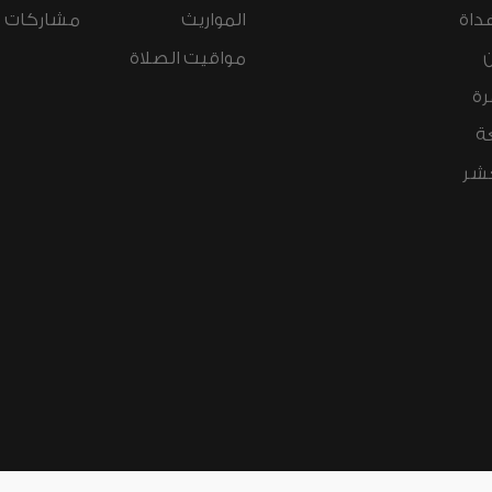
داة
المواريث
مشاركات ال
مواقيت الصلاة
رة
ة
عشر