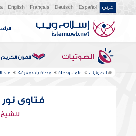
عربي
Español
Deutsch
Français
English
ia
الرئي
الصوتيات
القرآن الكريم
الصوتيات
علماء ودعاة
محاضرات مفرغة
عبد ال
فتاوى نور عل
للشيخ : 