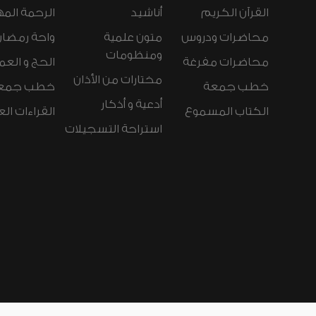
القرآن الكريم
أناشيد
الرحمة المه
محاضرات ودروس
متون علمية
واحة رمضان
ومنظومات
محاضرات مفرغة
الحج و العم
مختارات من الأذان
خطب جمعة
خطب جمع
أدعية و أذكار
الكتاب المسموع
القراءات ال
استراحة التسجيلات