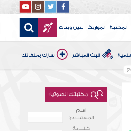
المكتبة
المواريث
بنين وبنات
علمية
البث المباشر
شارك بملفاتك
مكتبتك الصوتية
اسم
المستخدم:
كـلـــمـة