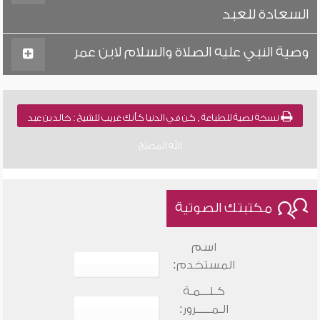
السعادة للعبد
وصية النبي عليه الصلاة والسلام لابن عمر
نسخة نصية للطباعة , كن في الدنيا كأنك غريب للشيخ : خالد بن عبد
الله المصلح
مكتبتك الصوتية
اسم
المستخدم:
كـلـــمـة
الـمـــــرور: