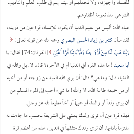
للفساد وأجهزته، ولا نحملهم أو نهتم بهم في طلب العلم والتأديب
الشرعي منذ نعومة أظفارهم.
عباد الله: أليس من نعيم الدنيا أن يكون للإنسان قرة عين من ذريته،
لقد سأل
كثير بن زياد
الحسن البصري
رحمه الله عن قوله تعالى:
رَبَّنَا هَبْ لَنَا مِنْ أَزْوَاجِنَا وَذُرِّيَّاتِنَا قُرَّةَ أَعْيُنٍ
[الفرقان:74] فقال: يا
أبا سعيد
! ما هذه القرة أفي الدنيا أم في الآخرة؟ قال: لا. بل والله في
الدنيا، قال: وما هي؟ قال: أن يري الله العبد من زوجته أو من أخيه
أو من حميمه طاعة الله، لا والله! ما شيء أحب إلى المرء المسلم من
أن يرى ولداً أو والداً، أو حميماً أو أخاً مطيعاً لله عز وجل.
فهذه قرة عين أن ترى ولدك يمشي على الشريعة بحسب ما جاءت به
ملتزماً بآدابها، أن ترى ولدك متفقهاً في الدين، هذه من أعظم قرة