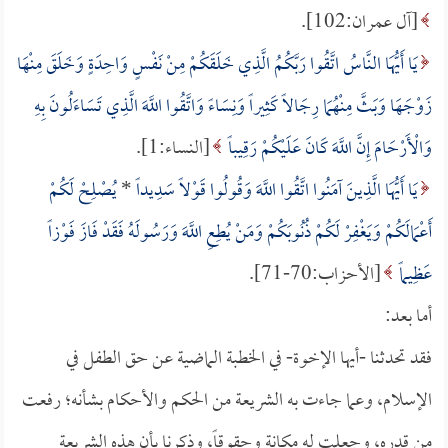
[آل عمران:102].
يَا أَيُّهَا النَّاسُ اتَّقُوا رَبَّكُمُ الَّذِي خَلَقَكُمْ مِنْ نَفْسٍ وَاحِدَةٍ وَخَلَقَ مِنْهَا
زَوْجَهَا وَبَثَّ مِنْهُمَا رِجَالاً كَثِيراً وَنِسَاءً وَاتَّقُوا اللَّهَ الَّذِي تَسَاءَلُونَ بِهِ
وَالْأَرْحَامَ إِنَّ اللَّهَ كَانَ عَلَيْكُمْ رَقِيباً
[النساء:1].
يَا أَيُّهَا الَّذِينَ آمَنُوا اتَّقُوا اللَّهَ وَقُولُوا قَوْلاً سَدِيداً
*
يُصْلِحْ لَكُمْ
أَعْمَالَكُمْ وَيَغْفِرْ لَكُمْ ذُنُوبَكُمْ وَمَنْ يُطِعِ اللَّهَ وَرَسُولَهُ فَقَدْ فَازَ فَوْزاً
عَظِيماً
[الأحزاب:70-71].
أما بعد:
فقد تحدثنا -أيها الإخوة- في الخطبة الماضية عن حق الطفل في
الإسلام، وعما جاءت به الشريعة من الحكم والأحكام بشأنه؛ رفعت
من قدره، وجعلت له مكانة وحقوقاً، وذكرنا بأن هذه الشريعة