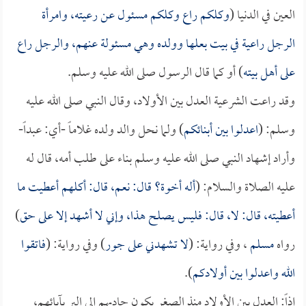
العين في الدنيا (
وكلكم راع وكلكم مسئول عن رعيته، وامرأة
الرجل راعية في بيت بعلها وولده وهي مسئولة عنهم، والرجل راع
على أهل بيته
) أو كما قال الرسول صلى الله عليه وسلم.
وقد راعت الشرعية العدل بين الأولاد، وقال النبي صلى الله عليه
وسلم: (
اعدلوا بين أبنائكم
) ولما نحل والد ولده غلاماً -أي: عبداً-
وأراد إشهاد النبي صلى الله عليه وسلم بناء على طلب أمه، قال له
عليه الصلاة والسلام: (
أله أخوة؟ قال: نعم، قال: أكلهم أعطيت ما
أعطيته، قال: لا، قال: فليس يصلح هذا، وإني لا أشهد إلا على حق
)
رواه
مسلم
، وفي رواية: (
لا تشهدني على جور
) وفي رواية: (
فاتقوا
الله واعدلوا بين أولادكم
).
إذاً: العدل بين الأولاد منذ الصغر يكون حاديهم إلى البر بآبائهم،