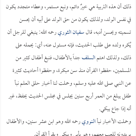
ذلك أن هذه التربية هي خيرٌ دائم، ونبع مستمر، وعطاء متجدد يكون
في نفس الولد، ولذلك يكون من حق الولد على أبيه أن يحسن
تسميته ويحسن أدبه، قال
سفيان الثوري
رحمه الله: ينبغي للرجل أن
يُكره ولده على طلب الحديث، فإنه مسئول عنه، أي: يحمله على
ذلك، ولذلك اهتم
السلف
جداً بالأطفال، فنبغ أطفال كثير من
المسلمين، حفظوا القرآن منذ سن مبكرة، وحفظوا أحاديث كثيرة
عن النبي صلى الله عليه وسلم، وحملت لنا أخبار حلق العلم نبأ
طفل يبلغ من العمر أربع سنين يجلس في مجلس الحديث يحفظ، غير
أنه إذا جاع يبكي.
وحملت الأخبار نبأ
النووي
رحمه الله وهو ابن عشر سنين، والأطفال
يريدونه للعب معهم، وهو يأبى ويبكي ويقرأ القرآن.