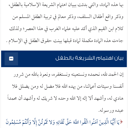
بها هذه المادة، والتي بدئت ببيان اهتمام الشريعة الإسلامية بالطفل،
وذكر واقع أطفال السلف، وذكر معالم في تربية الطفل المسلم من
كلام ابن القيم الذي أكد عليه علماء الغرب في هذا العصر؛ ولذلك
جاءت هذه المادة مكملة لمادة قبلها بينت حقوق الطفل في الإسلام .
بيان اهتمام الشريعة بالطفل
إن الحمد لله، نحمده ونستعينه ونستغفره، ونعوذ بالله من شرور
أنفسنا وسيئات أعمالنا، من يهده الله فلا مضل له ومن يضلل فلا
هادي له، وأشهد ألا إله إلا الله وحده لا شريك له وأشهد أن محمداً
عبده ورسوله.
يَا أَيُّهَا الَّذِينَ آمَنُوا اتَّقُوا اللَّهَ حَقَّ تُقَاتِهِ وَلا تَمُوتُنَّ إِلَّا وَأَنْتُمْ مُسْلِمُونَ