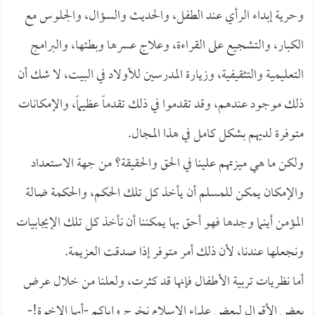
وحرية إبداء الرأي عند الطفل، والحديث والسؤال، والجلوس مع
الكبار، والتشجيع على القراءة، وعلاج عسرها وبطئها، والبرامج
التعليمية والتثقيفية، وزيارة المدرسين للأولاد في البيت، لا شك أن
ذلك موجود عندهم، وقد تقدموا في ذلك تقدماً عظيماً، والإمكانات
متوفرة لديهم بشكل كامل في هذا المجال.
ولكن ما هي ميزتهم علينا في الحق والحقيقة؟ من جهة الاستعداد
والإمكان يمكن للمسلم أن يأخذ كل تلك الحكم، والحكمة ضالة
المؤمن أينما وجدها فهو أحق بها يمكننا أن نأخذ كل تلك الإيجابيات
ونجعلها عندنا، لأن ذلك أمر متوفر إذا صدقت العزيمة.
أما نظريات تربية الأطفال فإنها قد كثرت، ولعلنا من خلال عرض
بعض الأقوال لبعض علماء الإسلام نخرج وإياكم -أيها الإخوة!-