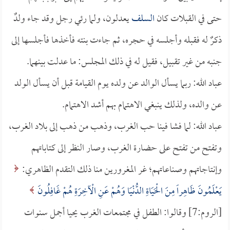
حتى في القبلات كان
السلف
يعدلون، ولما رئي رجل وقد جاء ولدٌ
ذكرٌ له فقبله وأجلسه في حجره، ثم جاءت بنته فأخذها فأجلسها إلى
جنبه من غير تقبيل، فقيل له في ذلك المجلس: ما عدلت بينهما.
عباد الله: ربما يسأل الوالد عن ولده يوم القيامة قبل أن يسأل الولد
عن والده، ولذلك ينبغي الاهتمام بهم أشد الاهتمام.
عباد الله: لما فشا فينا حب الغرب، وذهب من ذهب إلى بلاد الغرب،
وتفتح من تفتح على حضارة الغرب، وصار النظر إلى كتاباتهم
وإنتاجاتهم وصناعاتهم؛ غر المغرورين منا ذلك التقدم الظاهري:
يَعْلَمُونَ ظَاهِراً مِنَ الْحَيَاةِ الدُّنْيَا وَهُمْ عَنِ الْآخِرَةِ هُمْ غَافِلُونَ
[الروم:7] وقالوا: الطفل في مجتمعات الغرب يحيا أجمل سنوات