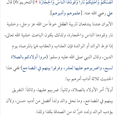
أَنْفُسَكُمْ وَأَهْلِيكُمْ نَاراً وَقُودُهَا النَّاسُ وَالْحِجَارَةُ
[التحريم:6] قال
علي
رضي الله عنه: [
علموهم وأدبوهم
].
الأبوان عندنا يندفعان لتربية الطفل خوفاً من الله عز وجل، وخشية
نار وقودها الناس والحجارة، ولذلك يكون الباعث خشية الله تعالى،
إذا فرط الوالد أو الوالدة فإن العذاب والعقاب لهما بالمرصاد يوم
الدين، وقال النبي صلى الله عليه وسلم: (
مروا أولادكم بالصلاة
لسبع، واضربوهم عليها لعشر، وفرقوا بينهم في المضاجع
) ففي هذا
الحديث ثلاثة آداب أمرهم بها:
أولاً: أمر الأولاد بالصلاة، وثانياً: ضربهم عليها، وثالثاً: التفريق
بينهم في المضاجع، وما نحل والد ولداً أفضل من أدب حسن، ولأن
يؤدب الوالد ولده خيرٌ له من الصدقة بكذا وكذا.