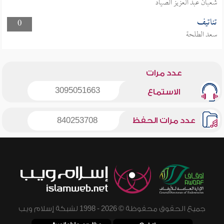
شعبان عبد العزيز الصياد
تناتيف
0
سعد الطلحة
عدد مرات
3095051663
الاستماع
عدد مرات الحفظ
840253708
جميع الحقوق محفوظة © 2026 - 1998 لشبكة إسلام ويب