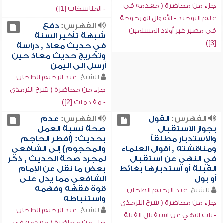
جزء من محاضرة ( مقدمة في
- المناسخات [1])
علم التوحيد - الأقوال المرجوحة
الفهرس:
دفع
في مصير غير أولاد المسلمين
شبهة تأخير السنة
[3])
في حديث معاذ , دراسة
وتخريج حديث معاذ حين
أرسل إلى اليمن
للشيخ:
عبد الرحيم الطحان
جزء من محاضرة ( شرح الترمذي
- مقدمات [2])
الفهرس:
القول
الفهرس:
عدم
بجواز الاستقبال
صحة نسبة العمل
والاستدبار مطلقاً
بحديث: (أفطر الحاجم
ومناقشته , أقوال العلماء
والمحجوم) إلى الشافعي
في النهي عن استقبال
لمجرد صحة الحديث , ذكر
القبلة أو استدبارها بغائط
بعض ما نقل عن الإمام
أو بول
الشافعي مما يدل على
قوة فقهه وفهمه
للشيخ:
عبد الرحيم الطحان
واستنباطه
جزء من محاضرة ( شرح الترمذي
للشيخ:
عبد الرحيم الطحان
- باب النهي عن استقبال القبلة
جزء من محاضرة ( مقدمة في