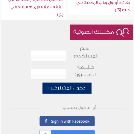
بغائط أو بول وباب الرخصة في
الفقه - فقه الإمام الشافعي
ذلك [5])
[1])
مكتبتك الصوتية
اسم
المستخدم:
كـلـــمـة
الـمـــــرور:
دخول المشتركين
أو الدخول بحساب