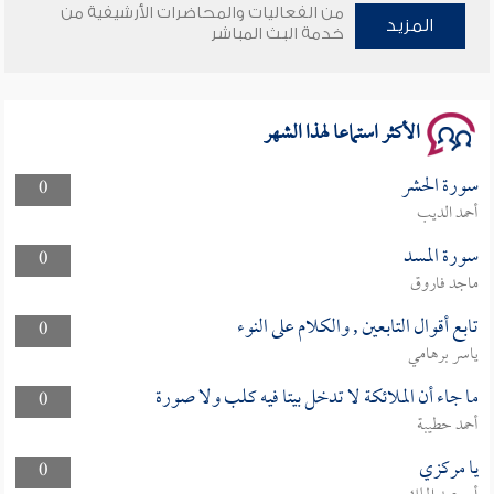
من الفعاليات والمحاضرات الأرشيفية من
وأمنهم من خوف 9
المزيد
خدمة البث المباشر
سلسلة محاضرات نفحات رمضانية 1444هـ
الأكثر استماعا لهذا الشهر
سورة الحشر
0
أحمد الديب
سورة المسد
0
ماجد فاروق
تابع أقوال التابعين , والكلام على النوء
0
ياسر برهامي
ما جاء أن الملائكة لا تدخل بيتا فيه كلب ولا صورة
0
أحمد حطيبة
يا مركزي
0