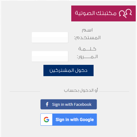
مكتبتك الصوتية
اسم
المستخدم:
كـلـــمـة
الـمـــــرور:
دخول المشتركين
أو الدخول بحساب