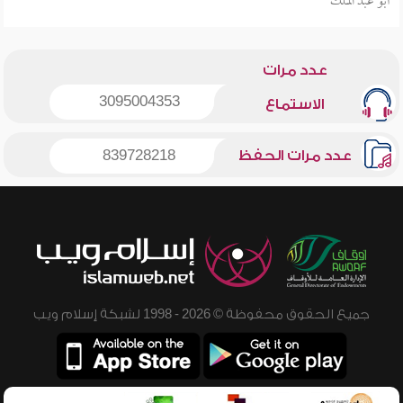
أبو عبد الملك
عدد مرات
3095004353
الاستماع
عدد مرات الحفظ
839728218
جميع الحقوق محفوظة © 2026 - 1998 لشبكة إسلام ويب