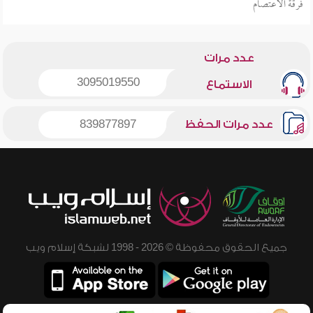
فرقة الاعتصام
عدد مرات
3095019550
الاستماع
عدد مرات الحفظ
839877897
جميع الحقوق محفوظة © 2026 - 1998 لشبكة إسلام ويب