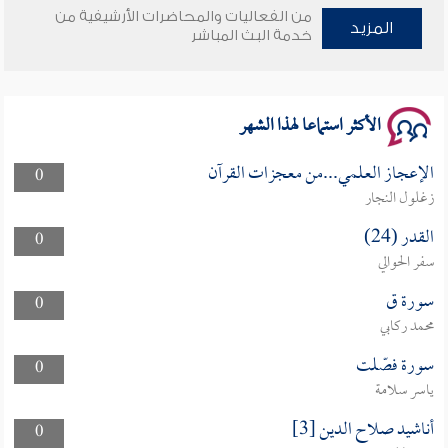
من الفعاليات والمحاضرات الأرشيفية من
وأمنهم من خوف 9
المزيد
خدمة البث المباشر
سلسلة محاضرات نفحات رمضانية 1444هـ
الأكثر استماعا لهذا الشهر
الإعجاز العلمي...من معجزات القرآن
0
زغلول النجار
القدر (24)
0
سفر الحوالي
سورة ق
0
محمد ركابي
سورة فصّلت
0
ياسر سلامة
أناشيد صلاح الدين [3]
0