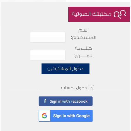
مكتبتك الصوتية
اسم
المستخدم:
كـلـــمـة
الـمـــــرور:
دخول المشتركين
أو الدخول بحساب