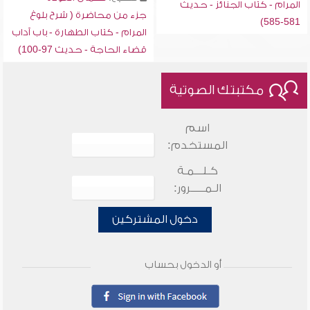
المرام - كتاب الجنائز - حديث
جزء من محاضرة ( شرح بلوغ
581-585)
المرام - كتاب الطهارة - باب آداب
قضاء الحاجة - حديث 97-100)
مكتبتك الصوتية
اسم
المستخدم:
كـلـــمـة
الـمـــــرور:
دخول المشتركين
أو الدخول بحساب