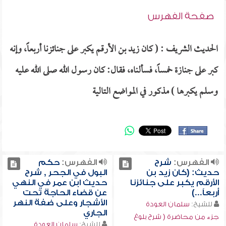
صفحة الفهرس
الحديث الشريف : ( كان زيد بن الأرقم يكبر على جنائزنا أربعاً، وإنه
كبر على جنازة خمساً، فسألناه، فقال: كان رسول الله صلى الله عليه
وسلم يكبرها ) مذكور في المواضع التالية
الفهرس:
شرح
الفهرس:
حكم
حديث: (كان زيد بن
البول في الجحر , شرح
الأرقم يكبر على جنائزنا
حديث ابن عمر في النهي
أربعاً...)
عن قضاء الحاجة تحت
الأشجار وعلى ضفة النهر
للشيخ:
سلمان العودة
الجاري
جزء من محاضرة ( شرح بلوغ
للشيخ:
سلمان العودة