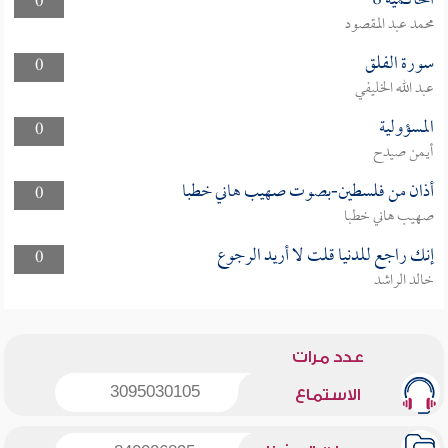
الحاكمية 8
0
محمد عبد المقصود
سورة الفلق
0
عبد الله الخليفي
المسؤولية
0
أيمن صيدح
أذان من فلسطين-بصوت صهيب هاني خطبا
0
صهيب هاني خطبا
إنك راجع للدنيا قلت لا أريد الرجوع
0
خالد الراشد
عدد مرات
3095030105
الاستماع