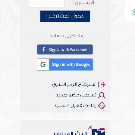
الـمـــــرور:
دخول المشتركين
أو الدخول بحساب
استرجاع الرمز السري
تسجيل عضو جديد
إعادة تفعيل حساب
البث المباشر