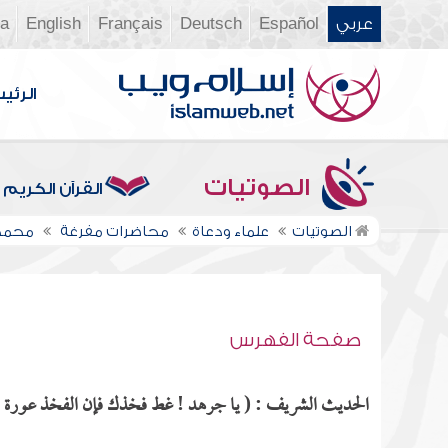
عربي
Español
Deutsch
Français
English
ia
الرئي
الصوتيات
القرآن الكريم
الصوتيات
علماء ودعاة
محاضرات مفرغة
محمد
صفحة الفهرس
الحديث الشريف : ( يا جرهد ! غط فخذك فإن الفخذ عورة ) م