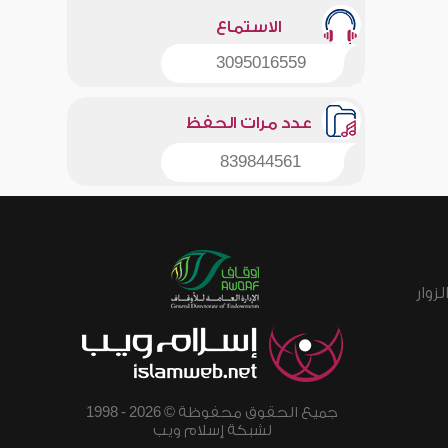
الاستماع
3095016559
عدد مرات الحفظ
839844561
زوار
جميع الحقوق محفوظة © 2026 - 1998
لشبكة إسلام ويب