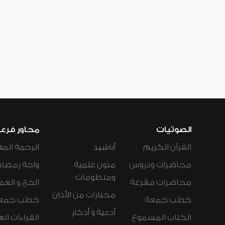
الصوتيات
محاور فرع
القرآن الكريم
أناشيد
الرحمة المه
محاضرات ودروس
متون علمية
واحة رمضان
ومنظومات
محاضرات مفرغة
الحج و العم
مختارات من الأذان
خطب جمعة
خطب جمع
أدعية و أذكار
الكتاب المسموع
القراءات ال