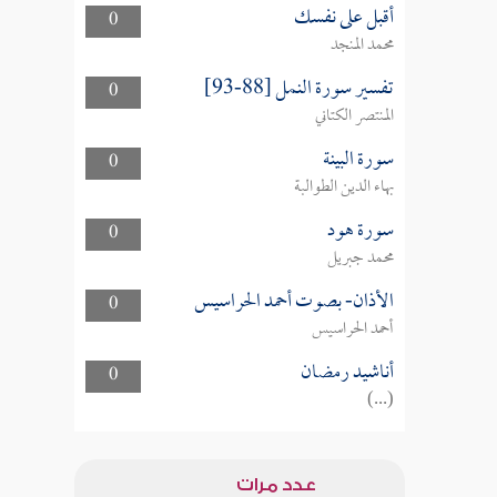
أقبل على نفسك
0
محمد المنجد
تفسير سورة النمل [88-93]
0
المنتصر الكتاني
سورة البينة
0
بهاء الدين الطوالبة
سورة هود
0
محمد جبريل
الأذان- بصوت أحمد الحراسيس
0
أحمد الحراسيس
أناشيد رمضان
0
(...)
عدد مرات