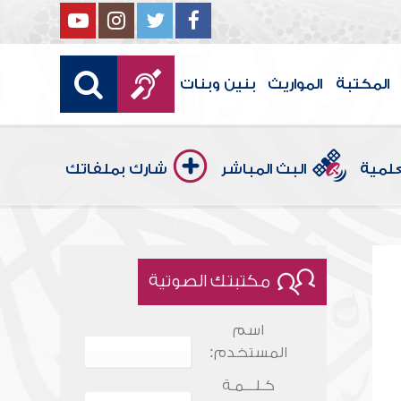
المكتبة
المواريث
بنين وبنات
علمية
البث المباشر
شارك بملفاتك
مكتبتك الصوتية
اسم
المستخدم:
كـلـــمـة