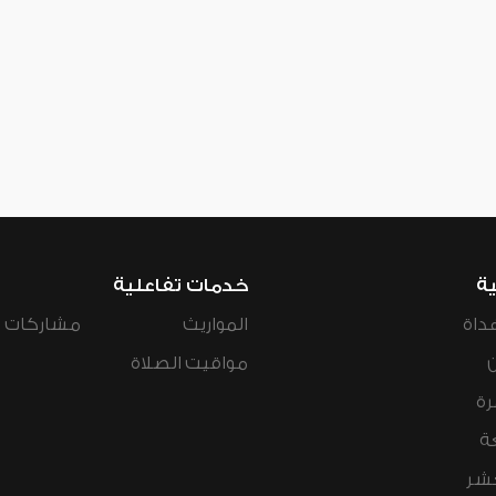
ية
خدمات تفاعلية
داة
المواريث
مشاركات ال
مواقيت الصلاة
رة
ة
عشر