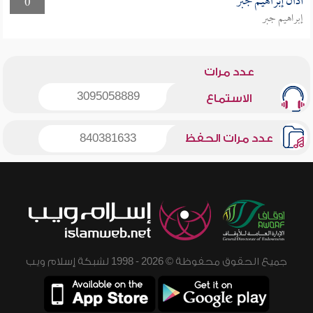
أذان إبراهيم جبر
0
إبراهيم جبر
عدد مرات
3095058889
الاستماع
عدد مرات الحفظ
840381633
جميع الحقوق محفوظة © 2026 - 1998 لشبكة إسلام ويب