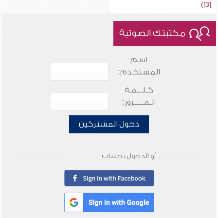
[3])
مكتبتك الصوتية
اسم
المستخدم:
كـلـــمـة
الـمـــــرور:
دخول المشتركين
أو الدخول بحساب