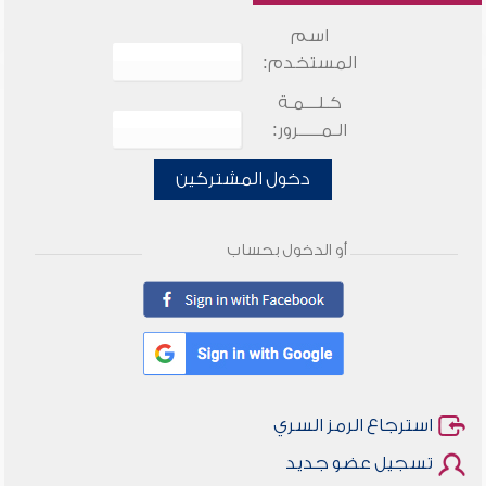
اسم
المستخدم:
كـلـــمـة
الـمـــــرور:
دخول المشتركين
أو الدخول بحساب
استرجاع الرمز السري
تسجيل عضو جديد