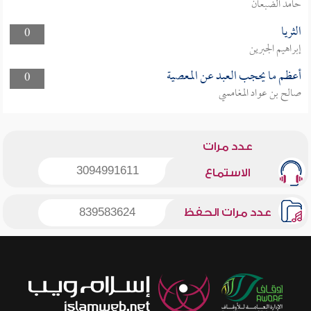
حامد الضبعان
الثريا
0
إبراهيم الجبرين
أعظم ما يحجب العبد عن المعصية
0
صالح بن عواد المغامسي
عدد مرات
3094991611
الاستماع
عدد مرات الحفظ
839583624