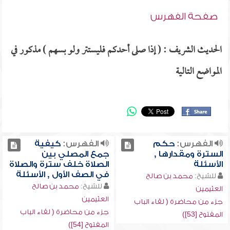
صفحة الفهرس
الحديث الشريف : ( إذا صلى أحدكم فليستتر ولو بسهم ) مذكور في
المواضع التالية
الفهرس:
حكم
الفهرس:
كيفية
السترة ومقدارها ,
جمع المصلي بين
الأسئلة
الصلاة خلف سترة والصلاة
في الصف الأول , الأسئلة
للشيخ:
محمد بن صالح
للشيخ:
محمد بن صالح
العثيمين
العثيمين
جزء من محاضرة ( لقاء الباب
جزء من محاضرة ( لقاء الباب
المفتوح [53])
المفتوح [54])