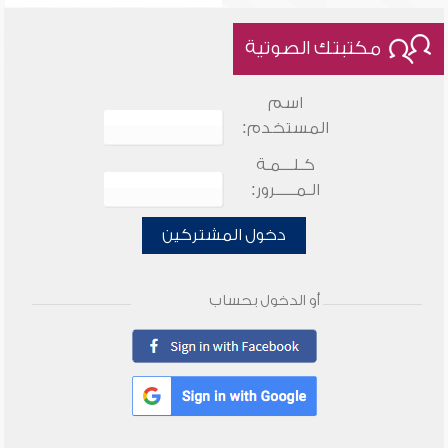
مكتبتك الصوتية
اسم
المستخدم:
كـلـــمـة
الـمـــــرور:
دخول المشتركين
أو الدخول بحساب