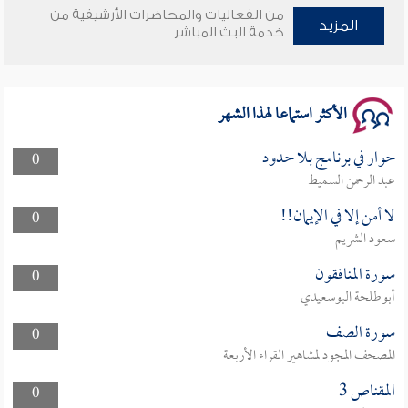
من الفعاليات والمحاضرات الأرشيفية من
المزيد
وأمنهم من خوف 9
خدمة البث المباشر
سلسلة محاضرات نفحات رمضانية 1444هـ
الأكثر استماعا لهذا الشهر
حوار في برنامج بلا حدود
0
عبد الرحمن السميط
لا أمن إلا في الإيمان!!
0
سعود الشريم
سورة المنافقون
0
أبوطلحة البوسعيدي
سورة الصف
0
المصحف المجود لمشاهير القراء الأربعة
المقناص 3
0