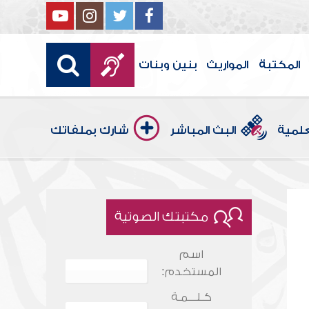
المكتبة
المواريث
بنين وبنات
علمية
البث المباشر
شارك بملفاتك
مكتبتك الصوتية
اسم
المستخدم:
كـلـــمـة