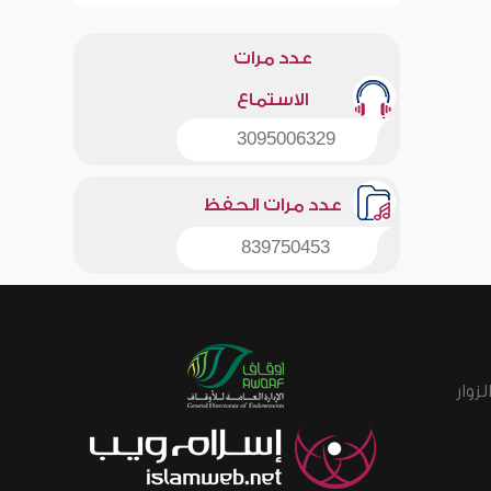
عدد مرات
الاستماع
3095006329
عدد مرات الحفظ
839750453
زوار