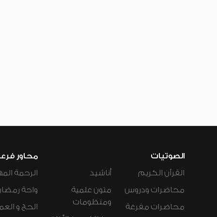
الصوتيات
محاور فرع
القرآن الكريم
أناشيد
الرحمة المه
محاضرات ودروس
متون علمية
واحة رمضان
ومنظومات
محاضرات مفرغة
الحج و العم