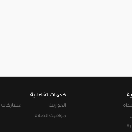
ية
خدمات تفاعلية
داة
المواريث
مشاركات ال
مواقيت الصلاة
رة