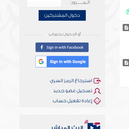
الـمـــــرور:
دخول المشتركين
أو الدخول بحساب
استرجاع الرمز السري
تسجيل عضو جديد
إعادة تفعيل حساب
البث المباشر