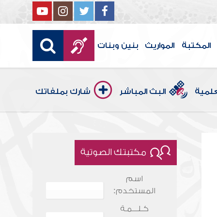
المكتبة
المواريث
بنين وبنات
علمية
البث المباشر
شارك بملفاتك
مكتبتك الصوتية
اسم
المستخدم:
كـلـــمـة