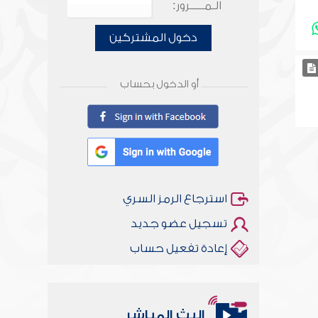
الـمـــــرور:
دخول المشتركين
أو الدخول بحساب
استرجاع الرمز السري
تسجيل عضو جديد
إعادة تفعيل حساب
البث المباشر