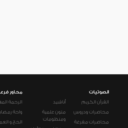
الصوتيات
محاور فرع
القرآن الكريم
أناشيد
الرحمة المه
محاضرات ودروس
متون علمية
واحة رمضان
ومنظومات
محاضرات مفرغة
الحج و العم