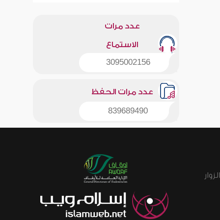
عدد مرات
الاستماع
3095002156
عدد مرات الحفظ
839689490
زوار