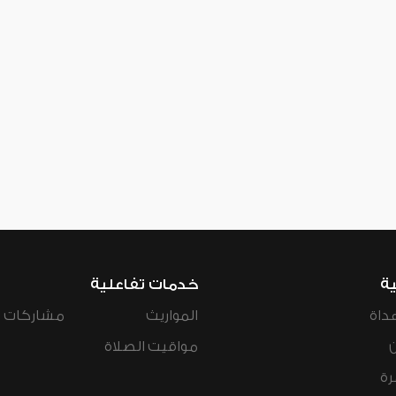
ية
خدمات تفاعلية
داة
المواريث
مشاركات ال
مواقيت الصلاة
رة