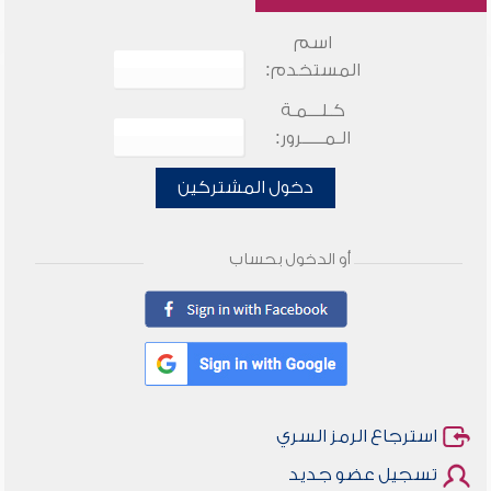
اسم
المستخدم:
كـلـــمـة
الـمـــــرور:
دخول المشتركين
أو الدخول بحساب
استرجاع الرمز السري
تسجيل عضو جديد