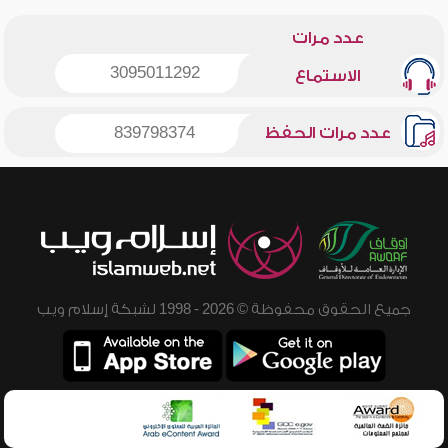
عدد مرات
3095011292
الاستماع
عدد مرات الحفظ
839798374
جميع الحقوق محفوظة © 2026 - 1998 لشبكة إسلام ويب