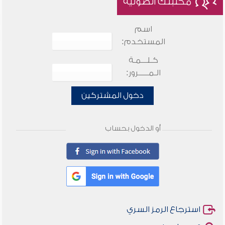
مكتبتك الصوتية
اسم
المستخدم:
كـلـــمـة
الـمـــــرور:
دخول المشتركين
أو الدخول بحساب
استرجاع الرمز السري