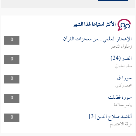
سلسلة محاضرات نفحات رمضانية 1444هـ
الأكثر استماعا لهذا الشهر
الإعجاز العلمي...من معجزات القرآن
0
زغلول النجار
القدر (24)
0
سفر الحوالي
سورة ق
0
محمد ركابي
سورة فصّلت
0
ياسر سلامة
أناشيد صلاح الدين [3]
0
فرقة الاعتصام