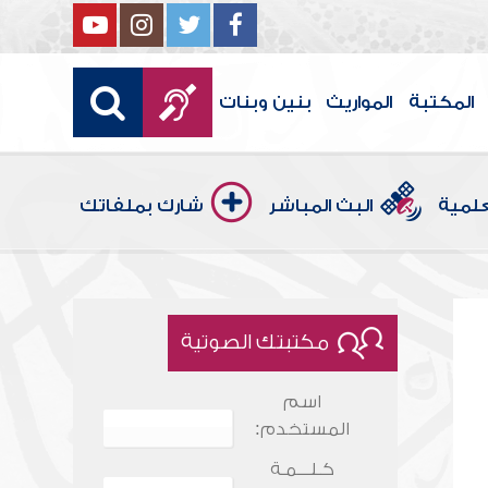
المكتبة
المواريث
بنين وبنات
علمية
البث المباشر
شارك بملفاتك
مكتبتك الصوتية
اسم
المستخدم:
كـلـــمـة