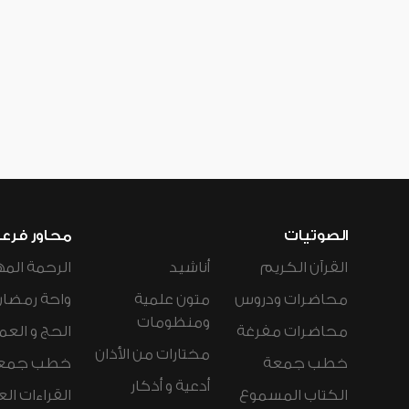
الصوتيات
محاور فرع
القرآن الكريم
أناشيد
الرحمة المه
محاضرات ودروس
متون علمية
واحة رمضان
ومنظومات
محاضرات مفرغة
الحج و العم
مختارات من الأذان
خطب جمعة
خطب جمع
أدعية و أذكار
الكتاب المسموع
القراءات ال