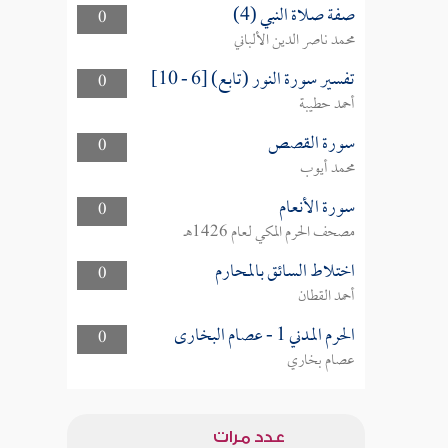
صفة صلاة النبي (4)
0
محمد ناصر الدين الألباني
تفسير سورة النور (تابع) [6 - 10]
0
أحمد حطيبة
سورة القصص
0
محمد أيوب
سورة الأنعام
0
مصحف الحرم المكي لعام 1426هـ
اختلاط السائق بالمحارم
0
أحمد القطان
الحرم المدني 1 - عصام البخارى
0
عصام بخاري
عدد مرات