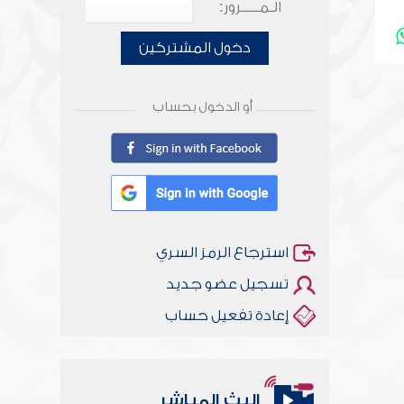
الـمـــــرور:
دخول المشتركين
أو الدخول بحساب
استرجاع الرمز السري
تسجيل عضو جديد
إعادة تفعيل حساب
البث المباشر