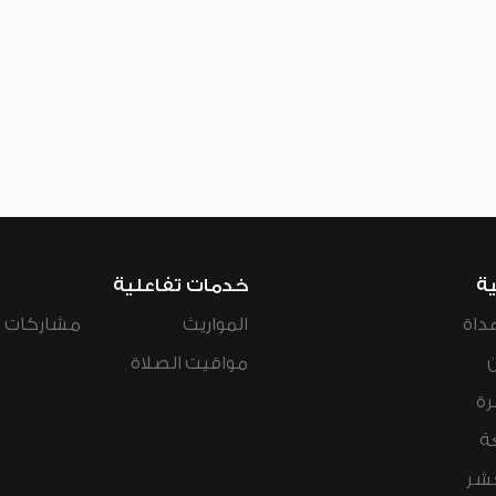
ية
خدمات تفاعلية
داة
المواريث
مشاركات ال
مواقيت الصلاة
رة
ة
عشر