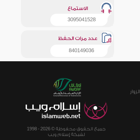
الاستماع
3095041528
عدد مرات الحفظ
840149036
زوار
جميع الحقوق محفوظة © 2026 - 1998
لشبكة إسلام ويب