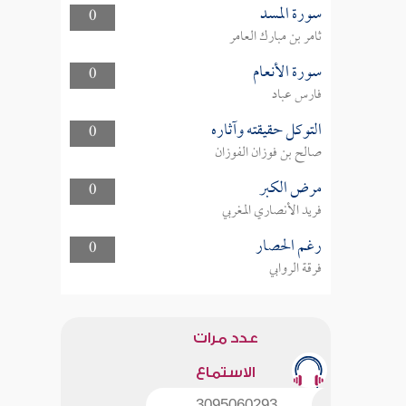
سورة المسد
0
ثامر بن مبارك العامر
سورة الأنعام
0
فارس عباد
التوكل حقيقته وآثاره
0
صالح بن فوزان الفوزان
مرض الكبر
0
فريد الأنصاري المغربي
رغم الحصار
0
فرقة الروابي
عدد مرات
الاستماع
3095060293