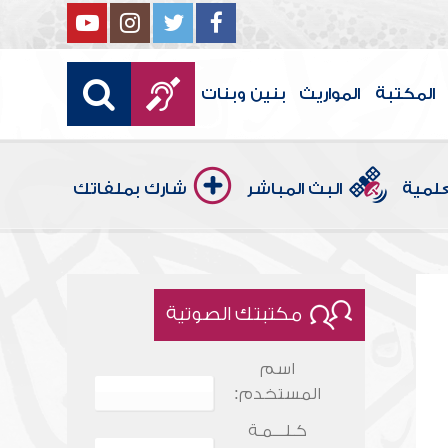
المكتبة
المواريث
بنين وبنات
علمية
البث المباشر
شارك بملفاتك
مكتبتك الصوتية
اسم
المستخدم:
كـلـــمـة