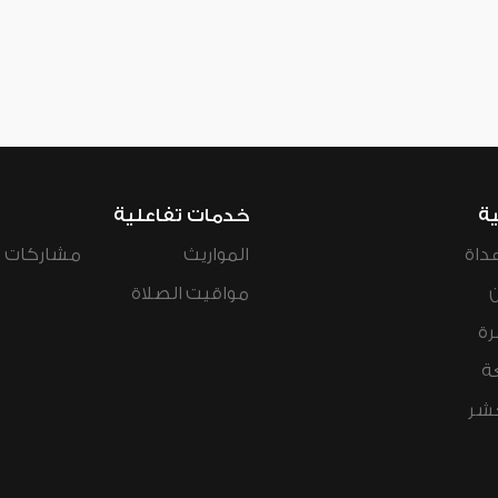
ية
خدمات تفاعلية
داة
المواريث
مشاركات ال
مواقيت الصلاة
رة
ة
عشر