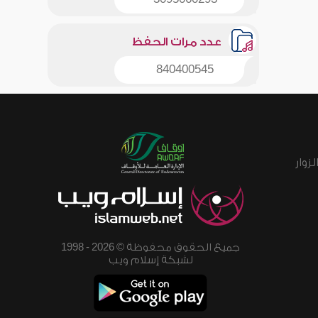
عدد مرات الحفظ
840400545
زوار
جميع الحقوق محفوظة © 2026 - 1998
لشبكة إسلام ويب