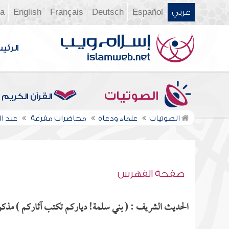
عربي
Español
Deutsch
Français
English
ia
الرئي
الصوتيات
القرآن الكريم
الصوتيات
علماء ودعاة
محاضرات مفرغة
عبد 
صفحة الفهرس
الحديث الشريف : ( بني سلمة! دياركم تكتب آثاركم ) مذكور 