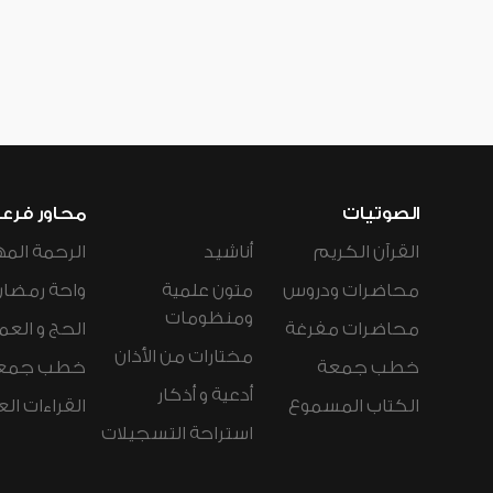
الصوتيات
محاور فرع
القرآن الكريم
أناشيد
الرحمة المه
محاضرات ودروس
متون علمية
واحة رمضان
ومنظومات
محاضرات مفرغة
الحج و العم
مختارات من الأذان
خطب جمعة
خطب جمع
أدعية و أذكار
الكتاب المسموع
القراءات ال
استراحة التسجيلات