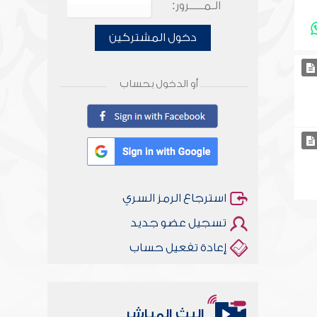
الـمـــــرور:
دخول المشتركين
أو الدخول بحساب
استرجاع الرمز السري
تسجيل عضو جديد
إعادة تفعيل حساب
البث المباشر