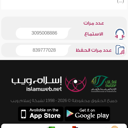
(...)
عدد مرات
3095008886
الاستماع
عدد مرات الحفظ
839777028
جميع الحقوق محفوظة © 2026 - 1998 لشبكة إسلام ويب