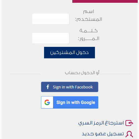
اسم
المستخدم:
كـلـــمـة
الـمـــــرور:
دخول المشتركين
أو الدخول بحساب
استرجاع الرمز السري
تسجيل عضو جديد