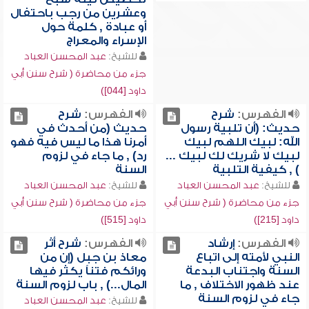
وعشرين من رجب باحتفال
أو عبادة , كلمة حول
الإسراء والمعراج
للشيخ:
عبد المحسن العباد
جزء من محاضرة ( شرح سنن أبي
داود [044])
الفهرس:
شرح
الفهرس:
شرح
حديث: (أن تلبية رسول
حديث (من أحدث في
الله: لبيك اللهم لبيك
أمرنا هذا ما ليس فيه فهو
لبيك لا شريك لك لبيك ...
رد) , ما جاء في لزوم
) , كيفية التلبية
السنة
للشيخ:
عبد المحسن العباد
للشيخ:
عبد المحسن العباد
جزء من محاضرة ( شرح سنن أبي
جزء من محاضرة ( شرح سنن أبي
داود [215])
داود [515])
الفهرس:
إرشاد
الفهرس:
شرح أثر
النبي لأمته إلى اتباع
معاذ بن جبل (إن من
السنة واجتناب البدعة
ورائكم فتناً يكثر فيها
عند ظهور الاختلاف , ما
المال...) , باب لزوم السنة
جاء في لزوم السنة
للشيخ:
عبد المحسن العباد