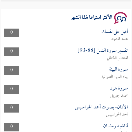
سلسلة محاضرات نفحات رمضانية 1444هـ
الأكثر استماعا لهذا الشهر
أقبل على نفسك
0
محمد المنجد
تفسير سورة النمل [88-93]
0
المنتصر الكتاني
سورة البينة
0
بهاء الدين الطوالبة
سورة هود
0
محمد جبريل
الأذان- بصوت أحمد الحراسيس
0
أحمد الحراسيس
أناشيد رمضان
0