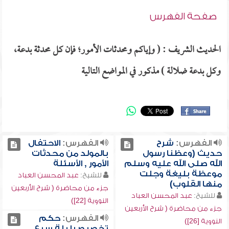
صفحة الفهرس
الحديث الشريف : ( وإياكم ومحدثات الأمور؛ فإن كل محدثة بدعة،
وكل بدعة ضلالة ) مذكور في المواضع التالية
الفهرس:
شرح
الفهرس:
الاحتفال
حديث (وعظنا رسول
بالمولد من محدثات
الله صلى الله عليه وسلم
الأمور , الأسئلة
موعظة بليغة وجلت
للشيخ:
عبد المحسن العباد
منها القلوب)
جزء من محاضرة ( شرح الأربعين
للشيخ:
عبد المحسن العباد
النووية [22])
جزء من محاضرة ( شرح الأربعين
الفهرس:
حكم
النووية [26])
تخصيص ليلة سبع