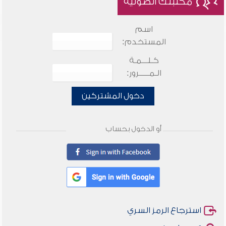
مكتبتك الصوتية
اسم
المستخدم:
كـلـــمـة
الـمـــــرور:
دخول المشتركين
أو الدخول بحساب
استرجاع الرمز السري