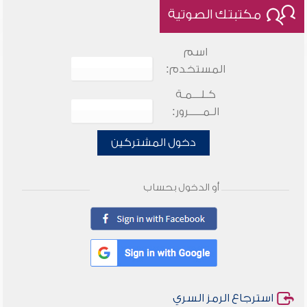
مكتبتك الصوتية
اسم
المستخدم:
كـلـــمـة
الـمـــــرور:
دخول المشتركين
أو الدخول بحساب
استرجاع الرمز السري