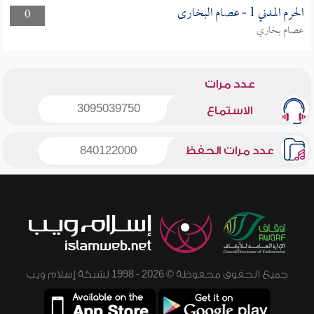
الحرم المدني 1 - عصام البخارى
0
عصام بخاري
عدد مرات
3095039750
الاستماع
عدد مرات الحفظ
840122000
جميع الحقوق محفوظة © 2026 - 1998 لشبكة إسلام ويب