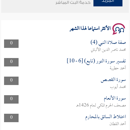
المزيد
وأمنهم من خوف 9
خدمة البث المباشر
سلسلة محاضرات نفحات رمضانية 1444هـ
الأكثر استماعا لهذا الشهر
صفة صلاة النبي (4)
0
محمد ناصر الدين الألباني
تفسير سورة النور (تابع) [6 - 10]
0
أحمد حطيبة
سورة القصص
0
محمد أيوب
سورة الأنعام
0
مصحف الحرم المكي لعام 1426هـ
اختلاط السائق بالمحارم
0
أحمد القطان