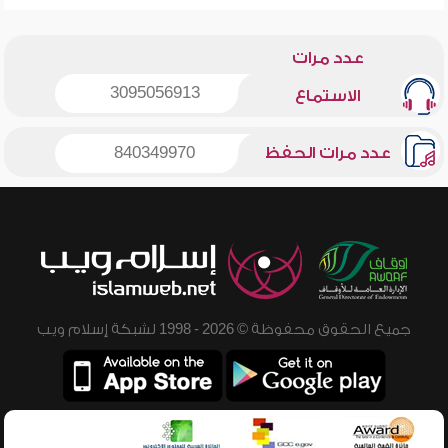
عدد مرات
3095056913
الاستماع
عدد مرات الحفظ
840349970
جميع الحقوق محفوظة © 2026 - 1998 لشبكة إسلام ويب