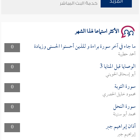
المزيد
خدمة البث المباشر
سلسلة محاضرات نفحات رمضانية 1444هـ
الأكثر استماعا لهذا الشهر
ما جاء في آخر سورة براءة و للذين أحسنوا الحسنى وزيادة
0
أحمد حطيبة
الوصايا قبل المنايا 3
0
أبو إسحاق الحويني
سورة التوبة
0
محمود خليل الحصري
سورة النحل
0
محمد أبو سنينة
أذان إبراهيم جبر
0
إبراهيم جبر