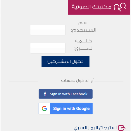
مكتبتك الصوتية
اسم
المستخدم:
كـلـــمـة
الـمـــــرور:
دخول المشتركين
أو الدخول بحساب
استرجاع الرمز السري