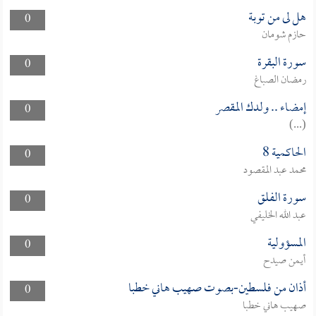
هل لى من توبة
0
حازم شومان
سورة البقرة
0
رمضان الصباغ
إمضاء .. ولدك المقصر
0
(...)
الحاكمية 8
0
محمد عبد المقصود
سورة الفلق
0
عبد الله الخليفي
المسؤولية
0
أيمن صيدح
أذان من فلسطين-بصوت صهيب هاني خطبا
0
صهيب هاني خطبا