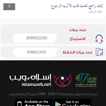
إنك راجع للدنيا قلت لا أريد الرجوع
0
خالد الراشد
عدد مرات
3095022282
الاستماع
عدد مرات الحفظ
839921452
جميع الحقوق محفوظة © 2026 - 1998 لشبكة إسلام ويب