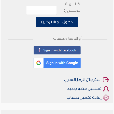
كـلـــمـة
الـمـــــرور:
دخول المشتركين
أو الدخول بحساب
استرجاع الرمز السري
تسجيل عضو جديد
إعادة تفعيل حساب