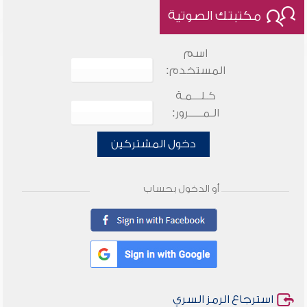
مكتبتك الصوتية
اسم
المستخدم:
كـلـــمـة
الـمـــــرور:
دخول المشتركين
أو الدخول بحساب
استرجاع الرمز السري