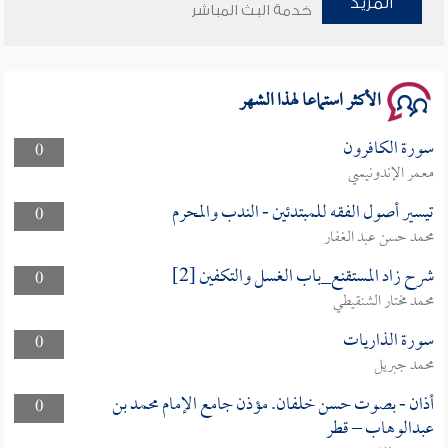
المزيد
خدمة البث المباشر
سلسلة محاضرات نفحات رمضانية 1444هـ
الأكثر استماعا لهذا الشهر
سورة الكافرون
0
معمر الإندونيسي
تيسير أصول الفقه للمبتدئين - الندب والمحرم
0
محمد حسن عبد الغفار
شرح زاد المستقنع_باب الغسل والتكفين [2]
0
محمد مختار الشنقيطي
سورة الذاريات
0
محمد جبريل
أذان - بصوت حسن خلفان. مؤذن جامع الإمام محمد بن
0
عبدالوهاب – قطر