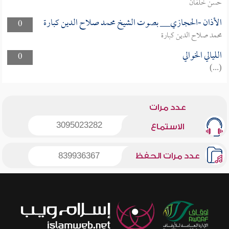
حسن خلفان
الأذان -الحجازي__ بصوت الشيخ محمد صلاح الدين كبارة
0
محمد صلاح الدين كبارة
الليالي الخوالي
0
(...)
عدد مرات
3095023282
الاستماع
عدد مرات الحفظ
839936367