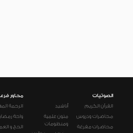
الصوتيات
محاور فرع
القرآن الكريم
أناشيد
الرحمة المه
محاضرات ودروس
متون علمية
واحة رمضان
ومنظومات
محاضرات مفرغة
الحج و العم