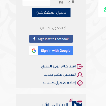
الـمـــــرور:
دخول المشتركين
أو الدخول بحساب
استرجاع الرمز السري
تسجيل عضو جديد
إعادة تفعيل حساب
البث المباشر