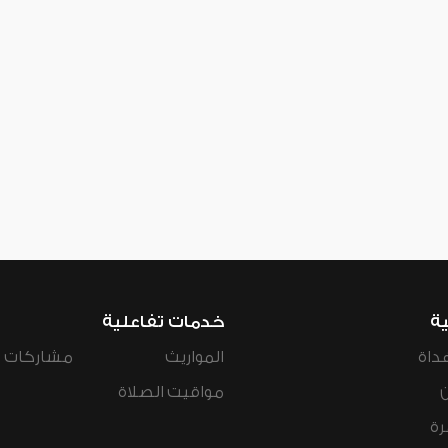
ية
خدمات تفاعلية
داة
المواريث
مشاركات ال
مواقيت الصلاة
رة