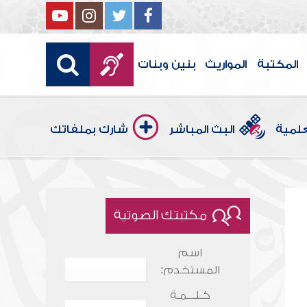
المكتبة
المواريث
بنين وبنات
علمية
البث المباشر
شارك بملفاتك
مكتبتك الصوتية
اسم
المستخدم:
كـلـــمـة