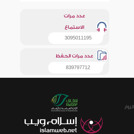
عدد مرات
الاستماع
3095011195
عدد مرات الحفظ
839797712
زوار