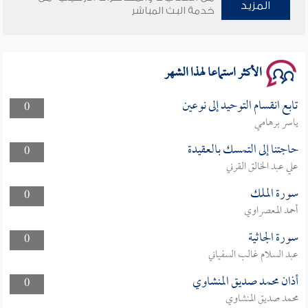
وأمنهم من خوف 9
المزيد
خدمة البث المباشر
سلسلة محاضرات نفحات رمضانية 1444هـ
الأكثر استماعا لهذا الشهر
تابع انقسام التوحيد إلى نوعين
0
ياسر برهامي
حاجتنا إلى التمسك بالعقيدة
0
علي عبد الخالق القرني
سورة الملك
0
أحمد المعصراوي
سورة الجاثية
0
عبد السلام غالب السفياني
أذان محمد صديق المنشاوي
0
محمد صديق المنشاوي