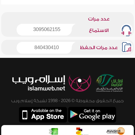
عدد مرات
3095062155
الاستماع
عدد مرات الحفظ
840430410
جميع الحقوق محفوظة © 2026 - 1998 لشبكة إسلام ويب