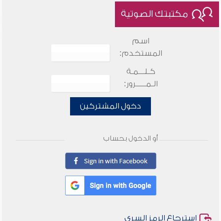
مكتبتك الصوتية
اسم
المستخدم:
كـلـــمـة
الـمـــــرور:
دخول المشتركين
أو الدخول بحساب
استرجاع الرمز السري