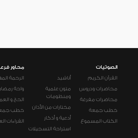
الصوتيات
محاور فرع
القرآن الكريم
أناشيد
الرحمة المه
محاضرات ودروس
متون علمية
واحة رمضان
ومنظومات
محاضرات مفرغة
الحج و العم
مختارات من الأذان
خطب جمعة
خطب جمع
أدعية و أذكار
الكتاب المسموع
القراءات ال
استراحة التسجيلات