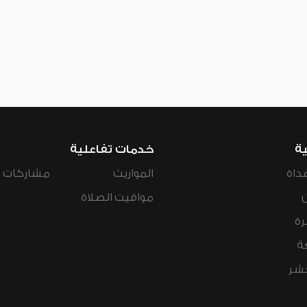
ية
خدمات تفاعلية
داة
المواريث
مشاركات ال
مواقيت الصلاة
رة
ة
عشر