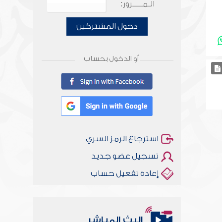
الـمـــــرور:
دخول المشتركين
أو الدخول بحساب
استرجاع الرمز السري
تسجيل عضو جديد
إعادة تفعيل حساب
البث المباشر