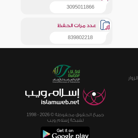
3095011866
عدد مرات الحفظ
839802218
زوار
جميع الحقوق محفوظة © 2026 - 1998
لشبكة إسلام ويب