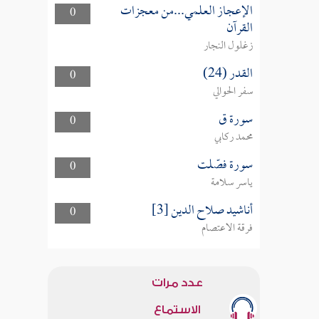
الإعجاز العلمي...من معجزات
0
القرآن
زغلول النجار
القدر (24)
0
سفر الحوالي
سورة ق
0
محمد ركابي
سورة فصّلت
0
ياسر سلامة
أناشيد صلاح الدين [3]
0
فرقة الاعتصام
عدد مرات
الاستماع