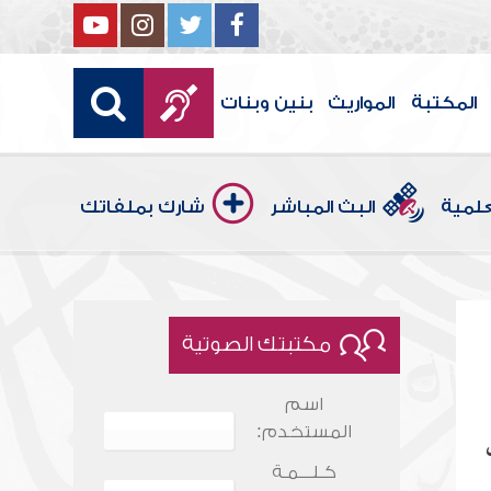
المكتبة
المواريث
بنين وبنات
علمية
البث المباشر
شارك بملفاتك
مكتبتك الصوتية
اسم
المستخدم:
كـلـــمـة